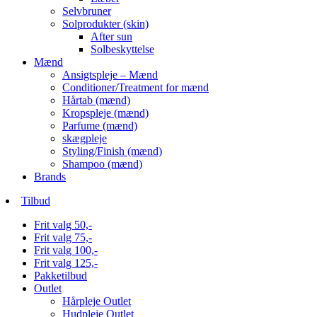
Selvbruner
Solprodukter (skin)
After sun
Solbeskyttelse
Mænd
Ansigtspleje – Mænd
Conditioner/Treatment for mænd
Hårtab (mænd)
Kropspleje (mænd)
Parfume (mænd)
skægpleje
Styling/Finish (mænd)
Shampoo (mænd)
Brands
Tilbud
Frit valg 50,-
Frit valg 75,-
Frit valg 100,-
Frit valg 125,-
Pakketilbud
Outlet
Hårpleje Outlet
Hudpleje Outlet