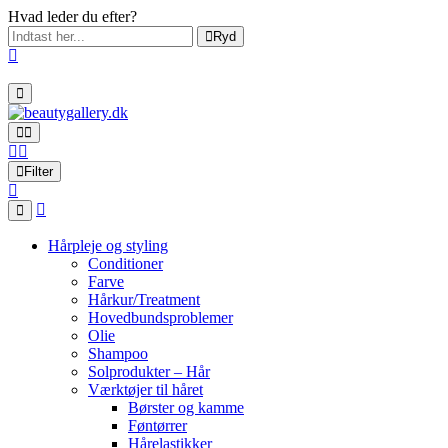
Hvad leder du efter?
Ryd
Filter
Hårpleje og styling
Conditioner
Farve
Hårkur/Treatment
Hovedbundsproblemer
Olie
Shampoo
Solprodukter – Hår
Værktøjer til håret
Børster og kamme
Føntørrer
Hårelastikker