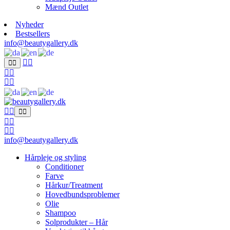
Mænd Outlet
Nyheder
Bestsellers
info@beautygallery.dk
info@beautygallery.dk
Hårpleje og styling
Conditioner
Farve
Hårkur/Treatment
Hovedbundsproblemer
Olie
Shampoo
Solprodukter – Hår