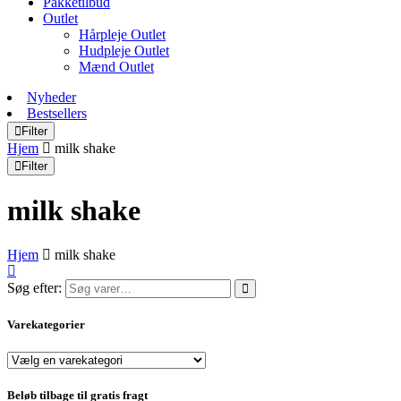
Pakketilbud
Outlet
Hårpleje Outlet
Hudpleje Outlet
Mænd Outlet
Nyheder
Bestsellers
Filter
Hjem
milk shake
Filter
milk shake
Hjem
milk shake
Søg efter:
Varekategorier
Beløb tilbage til gratis fragt