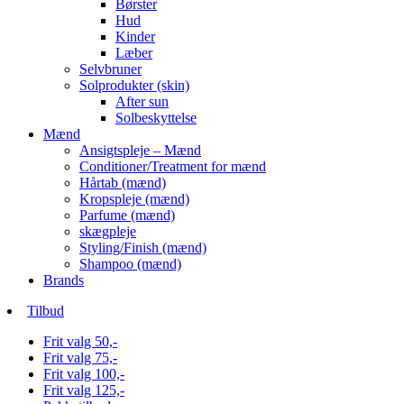
Børster
Hud
Kinder
Læber
Selvbruner
Solprodukter (skin)
After sun
Solbeskyttelse
Mænd
Ansigtspleje – Mænd
Conditioner/Treatment for mænd
Hårtab (mænd)
Kropspleje (mænd)
Parfume (mænd)
skægpleje
Styling/Finish (mænd)
Shampoo (mænd)
Brands
Tilbud
Frit valg 50,-
Frit valg 75,-
Frit valg 100,-
Frit valg 125,-