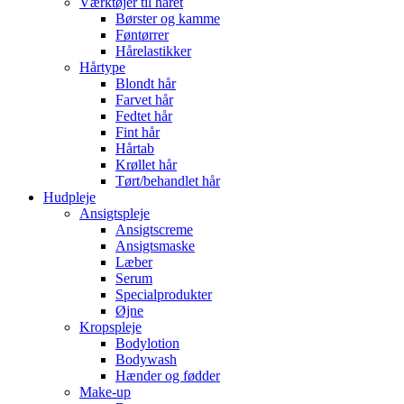
Værktøjer til håret
Børster og kamme
Føntørrer
Hårelastikker
Hårtype
Blondt hår
Farvet hår
Fedtet hår
Fint hår
Hårtab
Krøllet hår
Tørt/behandlet hår
Hudpleje
Ansigtspleje
Ansigtscreme
Ansigtsmaske
Læber
Serum
Specialprodukter
Øjne
Kropspleje
Bodylotion
Bodywash
Hænder og fødder
Make-up