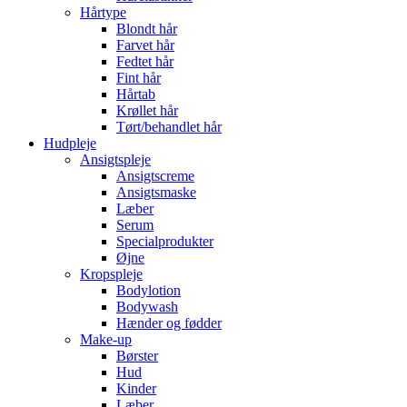
Hårtype
Blondt hår
Farvet hår
Fedtet hår
Fint hår
Hårtab
Krøllet hår
Tørt/behandlet hår
Hudpleje
Ansigtspleje
Ansigtscreme
Ansigtsmaske
Læber
Serum
Specialprodukter
Øjne
Kropspleje
Bodylotion
Bodywash
Hænder og fødder
Make-up
Børster
Hud
Kinder
Læber