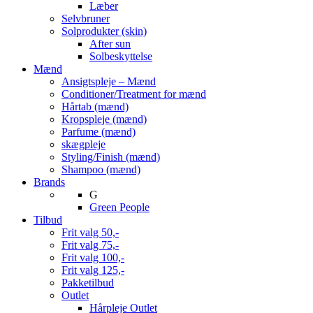
Læber
Selvbruner
Solprodukter (skin)
After sun
Solbeskyttelse
Mænd
Ansigtspleje – Mænd
Conditioner/Treatment for mænd
Hårtab (mænd)
Kropspleje (mænd)
Parfume (mænd)
skægpleje
Styling/Finish (mænd)
Shampoo (mænd)
Brands
G
Green People
Tilbud
Frit valg 50,-
Frit valg 75,-
Frit valg 100,-
Frit valg 125,-
Pakketilbud
Outlet
Hårpleje Outlet