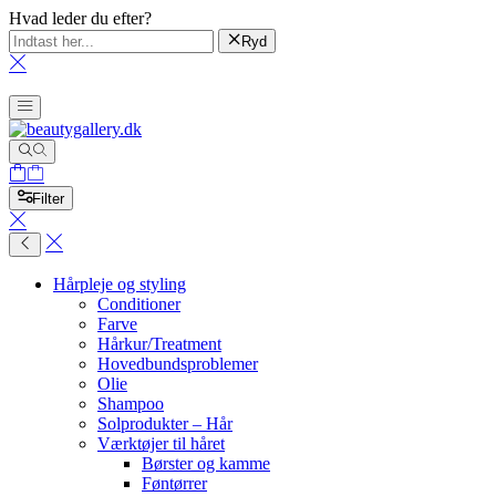
Hvad leder du efter?
Ryd
Filter
Hårpleje og styling
Conditioner
Farve
Hårkur/Treatment
Hovedbundsproblemer
Olie
Shampoo
Solprodukter – Hår
Værktøjer til håret
Børster og kamme
Føntørrer