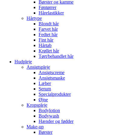
Børster og kamme
Føntørrer
Hårelastikker
Hårtype
Blondt hår
Farvet hår
Fedtet hår
Fint hår
Hårtab
Krøllet hår
Tørt/behandlet hår
Hudpleje
Ansigtspleje
Ansigtscreme
Ansigtsmaske
Læber
Serum
Specialprodukter
Øjne
Kropspleje
Bodylotion
Bodywash
Hænder og fødder
Make-up
Børster