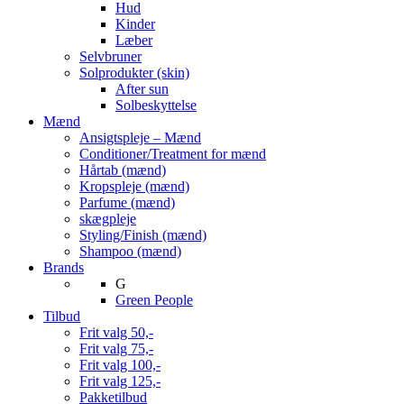
Hud
Kinder
Læber
Selvbruner
Solprodukter (skin)
After sun
Solbeskyttelse
Mænd
Ansigtspleje – Mænd
Conditioner/Treatment for mænd
Hårtab (mænd)
Kropspleje (mænd)
Parfume (mænd)
skægpleje
Styling/Finish (mænd)
Shampoo (mænd)
Brands
G
Green People
Tilbud
Frit valg 50,-
Frit valg 75,-
Frit valg 100,-
Frit valg 125,-
Pakketilbud