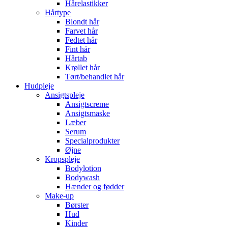
Hårelastikker
Hårtype
Blondt hår
Farvet hår
Fedtet hår
Fint hår
Hårtab
Krøllet hår
Tørt/behandlet hår
Hudpleje
Ansigtspleje
Ansigtscreme
Ansigtsmaske
Læber
Serum
Specialprodukter
Øjne
Kropspleje
Bodylotion
Bodywash
Hænder og fødder
Make-up
Børster
Hud
Kinder