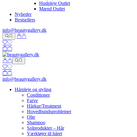
Hudpleje Outlet
Mænd Outlet
Nyheder
Bestsellers
info@beautygallery.dk
info@beautygallery.dk
Hårpleje og styling
Conditioner
Farve
Hårkur/Treatment
Hovedbundsproblemer
Olie
Shampoo
Solprodukter – Hår
Værktøjer til håret