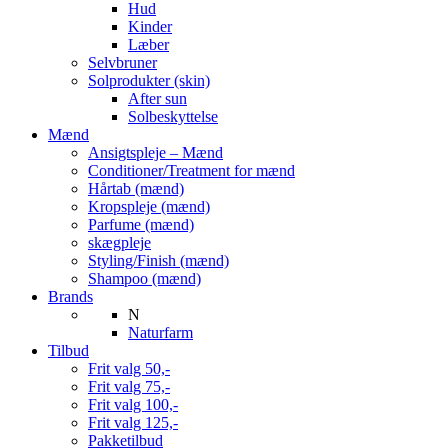
Hud
Kinder
Læber
Selvbruner
Solprodukter (skin)
After sun
Solbeskyttelse
Mænd
Ansigtspleje – Mænd
Conditioner/Treatment for mænd
Hårtab (mænd)
Kropspleje (mænd)
Parfume (mænd)
skægpleje
Styling/Finish (mænd)
Shampoo (mænd)
Brands
N
Naturfarm
Tilbud
Frit valg 50,-
Frit valg 75,-
Frit valg 100,-
Frit valg 125,-
Pakketilbud