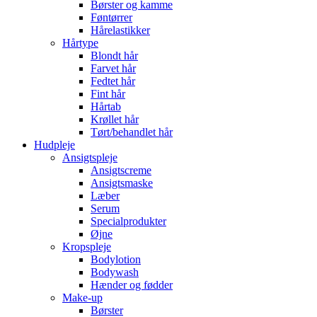
Børster og kamme
Føntørrer
Hårelastikker
Hårtype
Blondt hår
Farvet hår
Fedtet hår
Fint hår
Hårtab
Krøllet hår
Tørt/behandlet hår
Hudpleje
Ansigtspleje
Ansigtscreme
Ansigtsmaske
Læber
Serum
Specialprodukter
Øjne
Kropspleje
Bodylotion
Bodywash
Hænder og fødder
Make-up
Børster