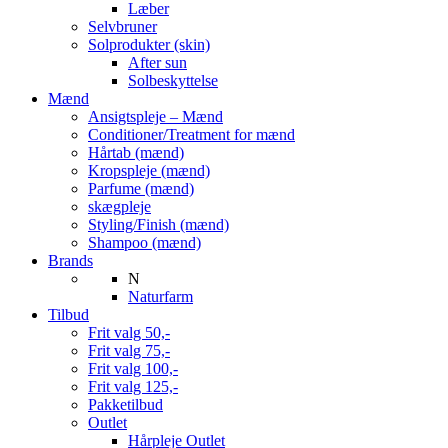
Læber
Selvbruner
Solprodukter (skin)
After sun
Solbeskyttelse
Mænd
Ansigtspleje – Mænd
Conditioner/Treatment for mænd
Hårtab (mænd)
Kropspleje (mænd)
Parfume (mænd)
skægpleje
Styling/Finish (mænd)
Shampoo (mænd)
Brands
N
Naturfarm
Tilbud
Frit valg 50,-
Frit valg 75,-
Frit valg 100,-
Frit valg 125,-
Pakketilbud
Outlet
Hårpleje Outlet