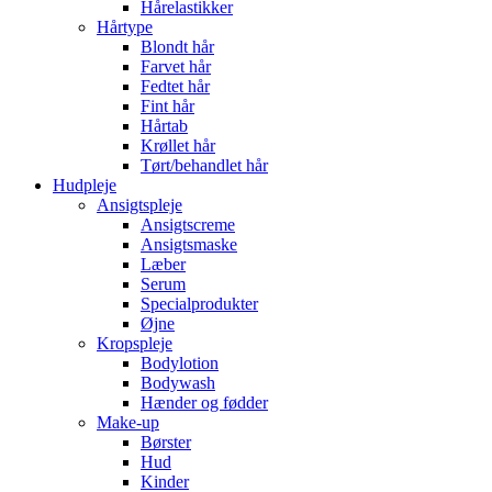
Hårelastikker
Hårtype
Blondt hår
Farvet hår
Fedtet hår
Fint hår
Hårtab
Krøllet hår
Tørt/behandlet hår
Hudpleje
Ansigtspleje
Ansigtscreme
Ansigtsmaske
Læber
Serum
Specialprodukter
Øjne
Kropspleje
Bodylotion
Bodywash
Hænder og fødder
Make-up
Børster
Hud
Kinder