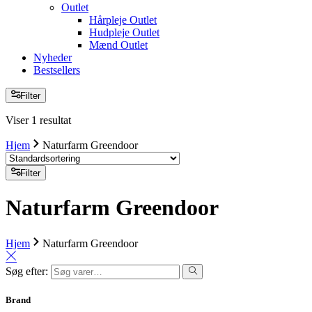
Outlet
Hårpleje Outlet
Hudpleje Outlet
Mænd Outlet
Nyheder
Bestsellers
Filter
Viser 1 resultat
Hjem
Naturfarm Greendoor
Filter
Naturfarm Greendoor
Hjem
Naturfarm Greendoor
Søg efter:
Brand