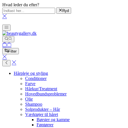
Hvad leder du efter?
Ryd
Filter
Hårpleje og styling
Conditioner
Farve
Hårkur/Treatment
Hovedbundsproblemer
Olie
Shampoo
Solprodukter – Hår
Værktøjer til håret
Børster og kamme
Føntørrer