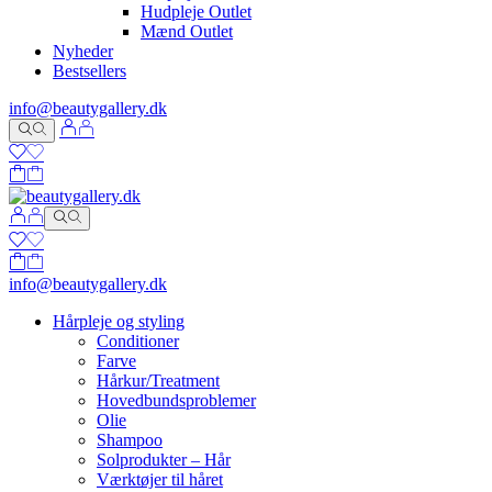
Hudpleje Outlet
Mænd Outlet
Nyheder
Bestsellers
info@beautygallery.dk
info@beautygallery.dk
Hårpleje og styling
Conditioner
Farve
Hårkur/Treatment
Hovedbundsproblemer
Olie
Shampoo
Solprodukter – Hår
Værktøjer til håret