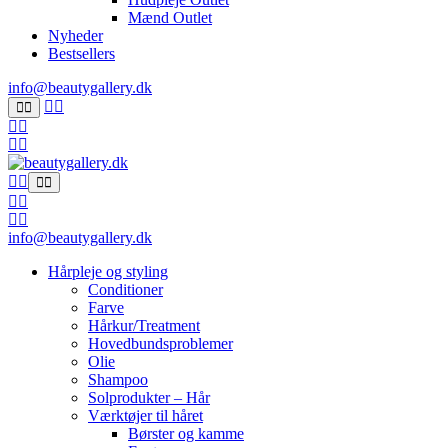
Mænd Outlet
Nyheder
Bestsellers
info@beautygallery.dk
info@beautygallery.dk
Hårpleje og styling
Conditioner
Farve
Hårkur/Treatment
Hovedbundsproblemer
Olie
Shampoo
Solprodukter – Hår
Værktøjer til håret
Børster og kamme