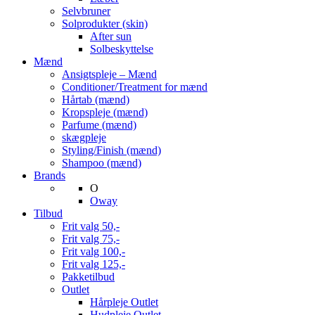
Selvbruner
Solprodukter (skin)
After sun
Solbeskyttelse
Mænd
Ansigtspleje – Mænd
Conditioner/Treatment for mænd
Hårtab (mænd)
Kropspleje (mænd)
Parfume (mænd)
skægpleje
Styling/Finish (mænd)
Shampoo (mænd)
Brands
O
Oway
Tilbud
Frit valg 50,-
Frit valg 75,-
Frit valg 100,-
Frit valg 125,-
Pakketilbud
Outlet
Hårpleje Outlet
Hudpleje Outlet