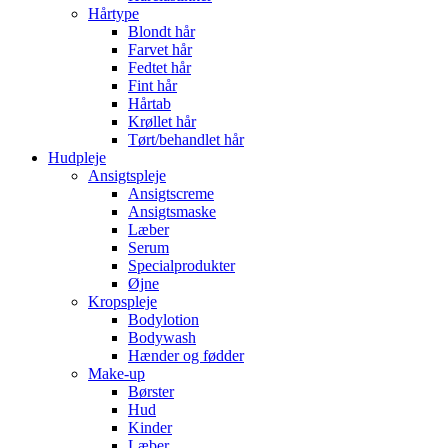
Hårtype
Blondt hår
Farvet hår
Fedtet hår
Fint hår
Hårtab
Krøllet hår
Tørt/behandlet hår
Hudpleje
Ansigtspleje
Ansigtscreme
Ansigtsmaske
Læber
Serum
Specialprodukter
Øjne
Kropspleje
Bodylotion
Bodywash
Hænder og fødder
Make-up
Børster
Hud
Kinder
Læber