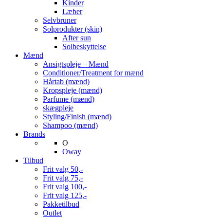
Kinder
Læber
Selvbruner
Solprodukter (skin)
After sun
Solbeskyttelse
Mænd
Ansigtspleje – Mænd
Conditioner/Treatment for mænd
Hårtab (mænd)
Kropspleje (mænd)
Parfume (mænd)
skægpleje
Styling/Finish (mænd)
Shampoo (mænd)
Brands
O
Oway
Tilbud
Frit valg 50,-
Frit valg 75,-
Frit valg 100,-
Frit valg 125,-
Pakketilbud
Outlet