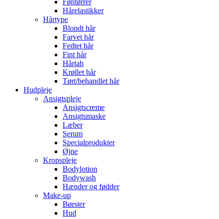
Føntørrer
Hårelastikker
Hårtype
Blondt hår
Farvet hår
Fedtet hår
Fint hår
Hårtab
Krøllet hår
Tørt/behandlet hår
Hudpleje
Ansigtspleje
Ansigtscreme
Ansigtsmaske
Læber
Serum
Specialprodukter
Øjne
Kropspleje
Bodylotion
Bodywash
Hænder og fødder
Make-up
Børster
Hud