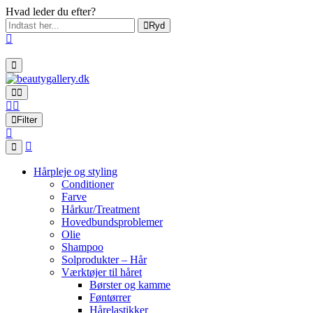
Hvad leder du efter?
Ryd
Filter
Hårpleje og styling
Conditioner
Farve
Hårkur/Treatment
Hovedbundsproblemer
Olie
Shampoo
Solprodukter – Hår
Værktøjer til håret
Børster og kamme
Føntørrer
Hårelastikker