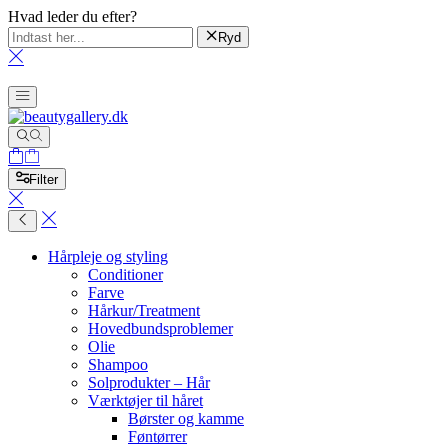
Hvad leder du efter?
Ryd
Filter
Hårpleje og styling
Conditioner
Farve
Hårkur/Treatment
Hovedbundsproblemer
Olie
Shampoo
Solprodukter – Hår
Værktøjer til håret
Børster og kamme
Føntørrer