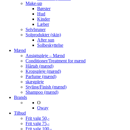
Make-up
Børster
Hud
Kinder
Læber
Selvbruner
Solprodukter (skin)
After sun
Solbeskyttelse
Mænd
Ansigtspleje – Mænd
Conditioner/Treatment for mænd
Hårtab (mænd)
Kropspleje (mænd)
Parfume (mænd)
skægpleje
Styling/Finish (mænd)
Shampoo (mænd)
Brands
O
Oway
Tilbud
Frit valg 50,-
Frit valg 75,-
Frit valg 100,-