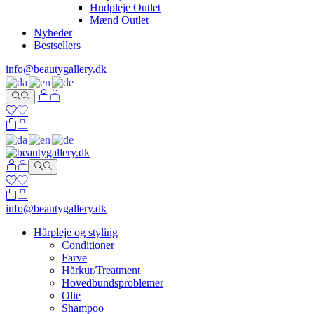
Hudpleje Outlet
Mænd Outlet
Nyheder
Bestsellers
info@beautygallery.dk
info@beautygallery.dk
Hårpleje og styling
Conditioner
Farve
Hårkur/Treatment
Hovedbundsproblemer
Olie
Shampoo