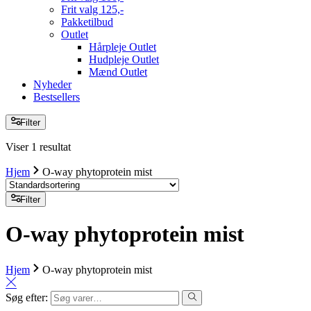
Frit valg 125,-
Pakketilbud
Outlet
Hårpleje Outlet
Hudpleje Outlet
Mænd Outlet
Nyheder
Bestsellers
Filter
Viser 1 resultat
Hjem
O-way phytoprotein mist
Filter
O-way phytoprotein mist
Hjem
O-way phytoprotein mist
Søg efter: