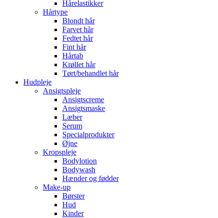
Hårelastikker
Hårtype
Blondt hår
Farvet hår
Fedtet hår
Fint hår
Hårtab
Krøllet hår
Tørt/behandlet hår
Hudpleje
Ansigtspleje
Ansigtscreme
Ansigtsmaske
Læber
Serum
Specialprodukter
Øjne
Kropspleje
Bodylotion
Bodywash
Hænder og fødder
Make-up
Børster
Hud
Kinder