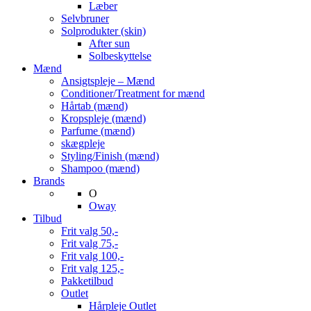
Læber
Selvbruner
Solprodukter (skin)
After sun
Solbeskyttelse
Mænd
Ansigtspleje – Mænd
Conditioner/Treatment for mænd
Hårtab (mænd)
Kropspleje (mænd)
Parfume (mænd)
skægpleje
Styling/Finish (mænd)
Shampoo (mænd)
Brands
O
Oway
Tilbud
Frit valg 50,-
Frit valg 75,-
Frit valg 100,-
Frit valg 125,-
Pakketilbud
Outlet
Hårpleje Outlet