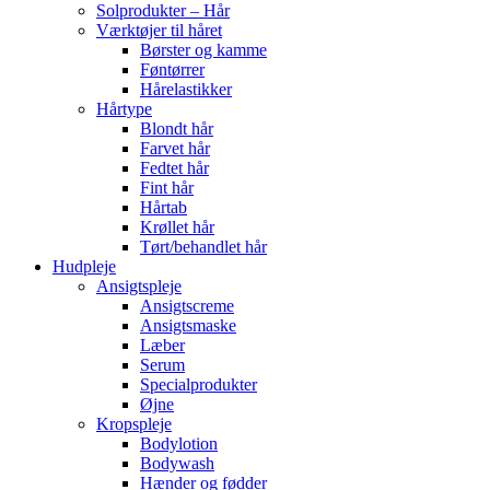
Solprodukter – Hår
Værktøjer til håret
Børster og kamme
Føntørrer
Hårelastikker
Hårtype
Blondt hår
Farvet hår
Fedtet hår
Fint hår
Hårtab
Krøllet hår
Tørt/behandlet hår
Hudpleje
Ansigtspleje
Ansigtscreme
Ansigtsmaske
Læber
Serum
Specialprodukter
Øjne
Kropspleje
Bodylotion
Bodywash
Hænder og fødder