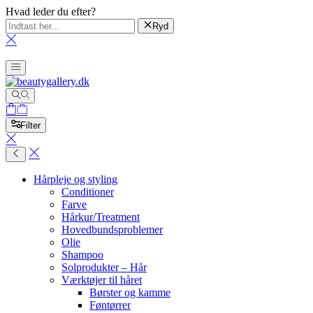
Hvad leder du efter?
Ryd
Filter
Hårpleje og styling
Conditioner
Farve
Hårkur/Treatment
Hovedbundsproblemer
Olie
Shampoo
Solprodukter – Hår
Værktøjer til håret
Børster og kamme
Føntørrer