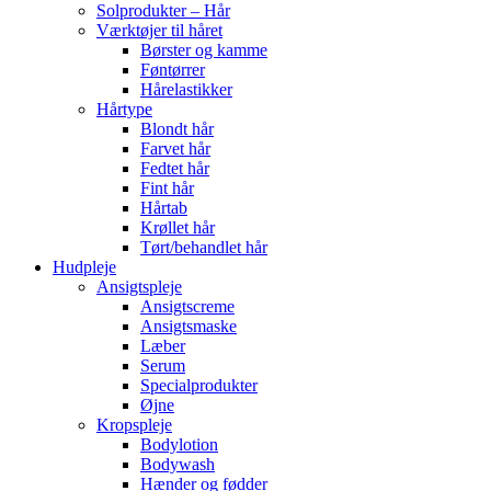
Solprodukter – Hår
Værktøjer til håret
Børster og kamme
Føntørrer
Hårelastikker
Hårtype
Blondt hår
Farvet hår
Fedtet hår
Fint hår
Hårtab
Krøllet hår
Tørt/behandlet hår
Hudpleje
Ansigtspleje
Ansigtscreme
Ansigtsmaske
Læber
Serum
Specialprodukter
Øjne
Kropspleje
Bodylotion
Bodywash
Hænder og fødder