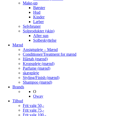
Make-up
Børster
Hud
Kinder
Læber
Selvbruner
Solprodukter (skin)
After sun
Solbeskyttelse
Mænd
Ansigtspleje – Mænd
Conditioner/Treatment for mænd
Hårtab (mænd)
Kropspleje (mænd)
Parfume (mænd)
skægpleje
Styling/Finish (mænd)
Shampoo (mænd)
Brands
O
Oway
Tilbud
Frit valg 50,-
Frit valg 75,-
Frit valg 100,-