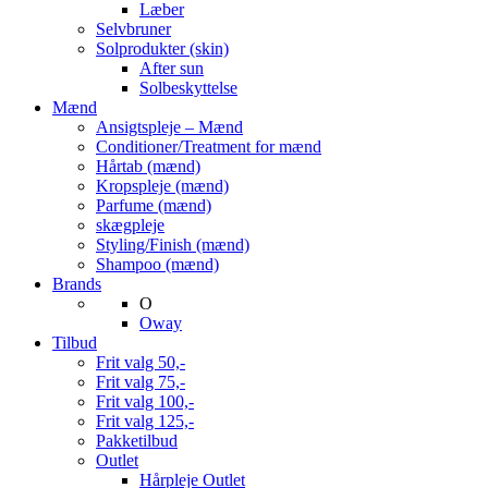
Læber
Selvbruner
Solprodukter (skin)
After sun
Solbeskyttelse
Mænd
Ansigtspleje – Mænd
Conditioner/Treatment for mænd
Hårtab (mænd)
Kropspleje (mænd)
Parfume (mænd)
skægpleje
Styling/Finish (mænd)
Shampoo (mænd)
Brands
O
Oway
Tilbud
Frit valg 50,-
Frit valg 75,-
Frit valg 100,-
Frit valg 125,-
Pakketilbud
Outlet
Hårpleje Outlet