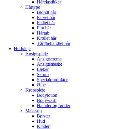
Hårelastikker
Hårtype
Blondt hår
Farvet hår
Fedtet hår
Fint hår
Hårtab
Krøllet hår
Tørt/behandlet hår
Hudpleje
Ansigtspleje
Ansigtscreme
Ansigtsmaske
Læber
Serum
Specialprodukter
Øjne
Kropspleje
Bodylotion
Bodywash
Hænder og fødder
Make-up
Børster
Hud
Kinder