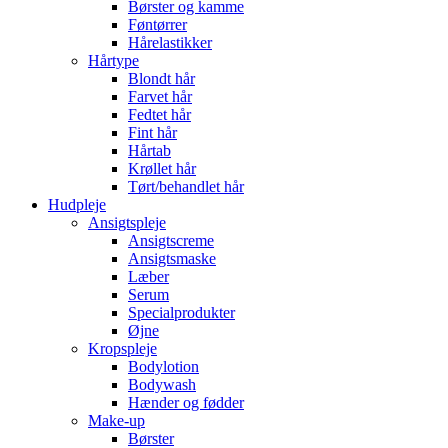
Børster og kamme
Føntørrer
Hårelastikker
Hårtype
Blondt hår
Farvet hår
Fedtet hår
Fint hår
Hårtab
Krøllet hår
Tørt/behandlet hår
Hudpleje
Ansigtspleje
Ansigtscreme
Ansigtsmaske
Læber
Serum
Specialprodukter
Øjne
Kropspleje
Bodylotion
Bodywash
Hænder og fødder
Make-up
Børster