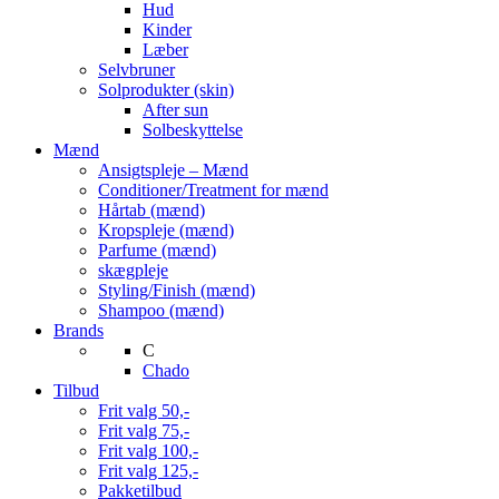
Hud
Kinder
Læber
Selvbruner
Solprodukter (skin)
After sun
Solbeskyttelse
Mænd
Ansigtspleje – Mænd
Conditioner/Treatment for mænd
Hårtab (mænd)
Kropspleje (mænd)
Parfume (mænd)
skægpleje
Styling/Finish (mænd)
Shampoo (mænd)
Brands
C
Chado
Tilbud
Frit valg 50,-
Frit valg 75,-
Frit valg 100,-
Frit valg 125,-
Pakketilbud