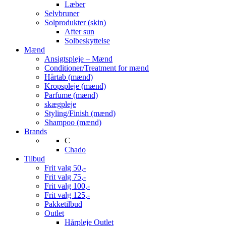
Læber
Selvbruner
Solprodukter (skin)
After sun
Solbeskyttelse
Mænd
Ansigtspleje – Mænd
Conditioner/Treatment for mænd
Hårtab (mænd)
Kropspleje (mænd)
Parfume (mænd)
skægpleje
Styling/Finish (mænd)
Shampoo (mænd)
Brands
C
Chado
Tilbud
Frit valg 50,-
Frit valg 75,-
Frit valg 100,-
Frit valg 125,-
Pakketilbud
Outlet
Hårpleje Outlet