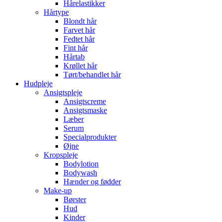
Hårelastikker
Hårtype
Blondt hår
Farvet hår
Fedtet hår
Fint hår
Hårtab
Krøllet hår
Tørt/behandlet hår
Hudpleje
Ansigtspleje
Ansigtscreme
Ansigtsmaske
Læber
Serum
Specialprodukter
Øjne
Kropspleje
Bodylotion
Bodywash
Hænder og fødder
Make-up
Børster
Hud
Kinder