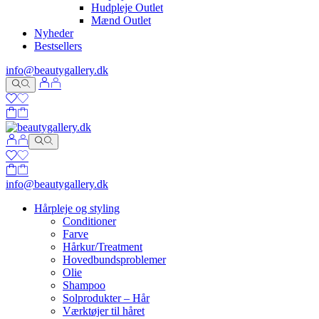
Hudpleje Outlet
Mænd Outlet
Nyheder
Bestsellers
info@beautygallery.dk
info@beautygallery.dk
Hårpleje og styling
Conditioner
Farve
Hårkur/Treatment
Hovedbundsproblemer
Olie
Shampoo
Solprodukter – Hår
Værktøjer til håret