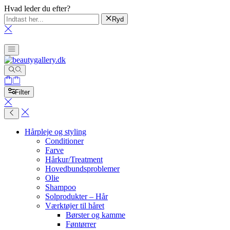
Hvad leder du efter?
Ryd
Filter
Hårpleje og styling
Conditioner
Farve
Hårkur/Treatment
Hovedbundsproblemer
Olie
Shampoo
Solprodukter – Hår
Værktøjer til håret
Børster og kamme
Føntørrer