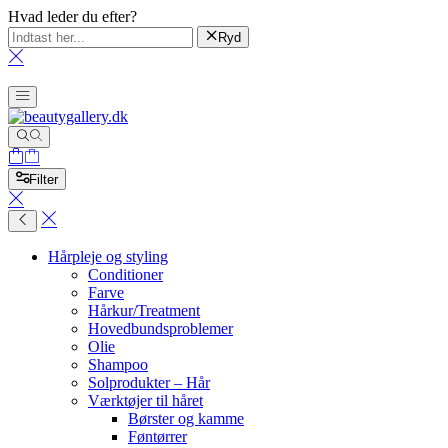
Hvad leder du efter?
Ryd
Filter
Hårpleje og styling
Conditioner
Farve
Hårkur/Treatment
Hovedbundsproblemer
Olie
Shampoo
Solprodukter – Hår
Værktøjer til håret
Børster og kamme
Føntørrer