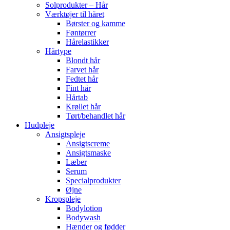
Solprodukter – Hår
Værktøjer til håret
Børster og kamme
Føntørrer
Hårelastikker
Hårtype
Blondt hår
Farvet hår
Fedtet hår
Fint hår
Hårtab
Krøllet hår
Tørt/behandlet hår
Hudpleje
Ansigtspleje
Ansigtscreme
Ansigtsmaske
Læber
Serum
Specialprodukter
Øjne
Kropspleje
Bodylotion
Bodywash
Hænder og fødder