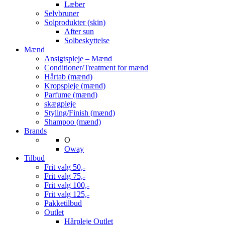
Læber
Selvbruner
Solprodukter (skin)
After sun
Solbeskyttelse
Mænd
Ansigtspleje – Mænd
Conditioner/Treatment for mænd
Hårtab (mænd)
Kropspleje (mænd)
Parfume (mænd)
skægpleje
Styling/Finish (mænd)
Shampoo (mænd)
Brands
O
Oway
Tilbud
Frit valg 50,-
Frit valg 75,-
Frit valg 100,-
Frit valg 125,-
Pakketilbud
Outlet
Hårpleje Outlet