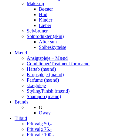
Make-up
Børster
Hud
Kinder
Læber
Selvbruner
Solprodukter (skin)
After sun
Solbeskyttelse
Mænd
Ansigtspleje – Mænd
Conditioner/Treatment for mænd
Hårtab (mænd)
Kropspleje (mænd)
Parfume (mænd)
skægpleje
Styling/Finish (mænd)
Shampoo (mænd)
Brands
O
Oway
Tilbud
Frit valg 50,-
Frit valg 75,-
Frit valg 100,-