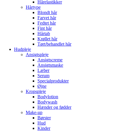
Hårelastikker
Hårtype
Blondt hår
Farvet hår
Fedtet hår
Fint hår
Hårtab
Krøllet hår
Tørt/behandlet hår
Hudpleje
Ansigtspleje
Ansigtscreme
Ansigtsmaske
Læber
Serum
Specialprodukter
Øjne
Kropspleje
Bodylotion
Bodywash
Hænder og fødder
Make-up
Børster
Hud
Kinder