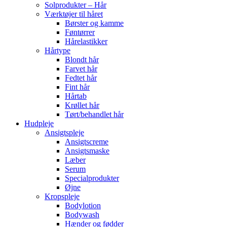
Solprodukter – Hår
Værktøjer til håret
Børster og kamme
Føntørrer
Hårelastikker
Hårtype
Blondt hår
Farvet hår
Fedtet hår
Fint hår
Hårtab
Krøllet hår
Tørt/behandlet hår
Hudpleje
Ansigtspleje
Ansigtscreme
Ansigtsmaske
Læber
Serum
Specialprodukter
Øjne
Kropspleje
Bodylotion
Bodywash
Hænder og fødder