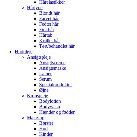
Hårelastikker
Hårtype
Blondt hår
Farvet hår
Fedtet hår
Fint hår
Hårtab
Krøllet hår
Tørt/behandlet hår
Hudpleje
Ansigtspleje
Ansigtscreme
Ansigtsmaske
Læber
Serum
Specialprodukter
Øjne
Kropspleje
Bodylotion
Bodywash
Hænder og fødder
Make-up
Børster
Hud
Kinder