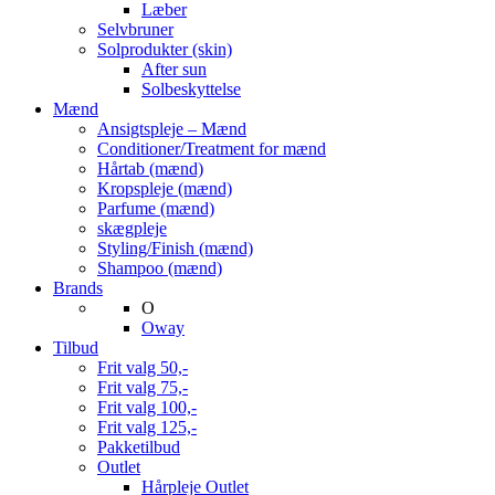
Læber
Selvbruner
Solprodukter (skin)
After sun
Solbeskyttelse
Mænd
Ansigtspleje – Mænd
Conditioner/Treatment for mænd
Hårtab (mænd)
Kropspleje (mænd)
Parfume (mænd)
skægpleje
Styling/Finish (mænd)
Shampoo (mænd)
Brands
O
Oway
Tilbud
Frit valg 50,-
Frit valg 75,-
Frit valg 100,-
Frit valg 125,-
Pakketilbud
Outlet
Hårpleje Outlet