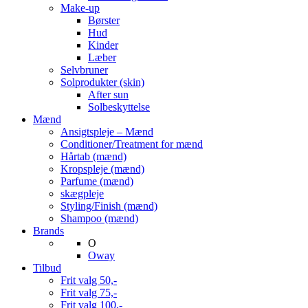
Make-up
Børster
Hud
Kinder
Læber
Selvbruner
Solprodukter (skin)
After sun
Solbeskyttelse
Mænd
Ansigtspleje – Mænd
Conditioner/Treatment for mænd
Hårtab (mænd)
Kropspleje (mænd)
Parfume (mænd)
skægpleje
Styling/Finish (mænd)
Shampoo (mænd)
Brands
O
Oway
Tilbud
Frit valg 50,-
Frit valg 75,-
Frit valg 100,-