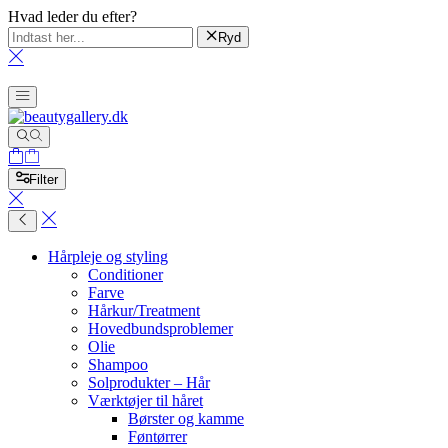
Hvad leder du efter?
Ryd
Filter
Hårpleje og styling
Conditioner
Farve
Hårkur/Treatment
Hovedbundsproblemer
Olie
Shampoo
Solprodukter – Hår
Værktøjer til håret
Børster og kamme
Føntørrer