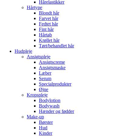
Hårelastikker
Hårtype
Blondt hår
Farvet hår
Fedtet hår
Fint hår
Hårtab
Krøllet hår
Tørt/behandlet hår
Hudpleje
Ansigtspleje
Ansigtscreme
Ansigtsmaske
Læber
Serum
Specialprodukter
Øjne
Kropspleje
Bodylotion
Bodywash
Hænder og fødder
Make-up
Børster
Hud
Kinder