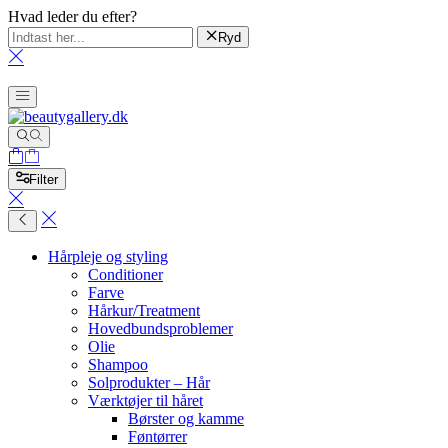
Hvad leder du efter?
Ryd
Filter
Hårpleje og styling
Conditioner
Farve
Hårkur/Treatment
Hovedbundsproblemer
Olie
Shampoo
Solprodukter – Hår
Værktøjer til håret
Børster og kamme
Føntørrer