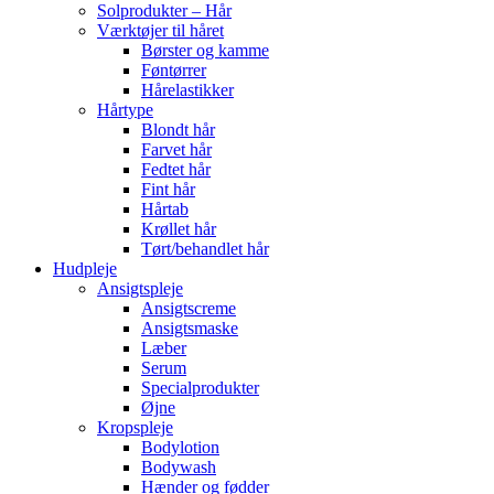
Solprodukter – Hår
Værktøjer til håret
Børster og kamme
Føntørrer
Hårelastikker
Hårtype
Blondt hår
Farvet hår
Fedtet hår
Fint hår
Hårtab
Krøllet hår
Tørt/behandlet hår
Hudpleje
Ansigtspleje
Ansigtscreme
Ansigtsmaske
Læber
Serum
Specialprodukter
Øjne
Kropspleje
Bodylotion
Bodywash
Hænder og fødder