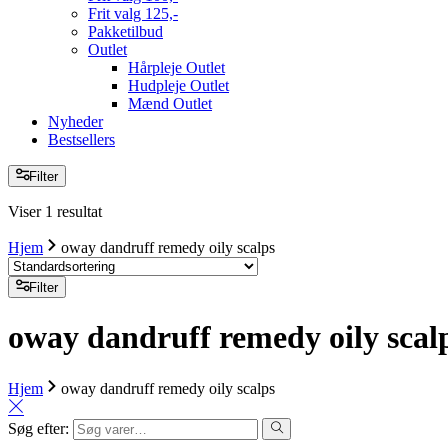
Frit valg 125,-
Pakketilbud
Outlet
Hårpleje Outlet
Hudpleje Outlet
Mænd Outlet
Nyheder
Bestsellers
Filter
Viser 1 resultat
Hjem
oway dandruff remedy oily scalps
Filter
oway dandruff remedy oily scal
Hjem
oway dandruff remedy oily scalps
Søg efter: