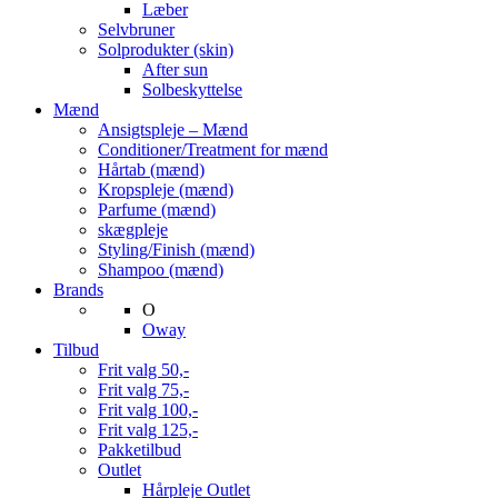
Læber
Selvbruner
Solprodukter (skin)
After sun
Solbeskyttelse
Mænd
Ansigtspleje – Mænd
Conditioner/Treatment for mænd
Hårtab (mænd)
Kropspleje (mænd)
Parfume (mænd)
skægpleje
Styling/Finish (mænd)
Shampoo (mænd)
Brands
O
Oway
Tilbud
Frit valg 50,-
Frit valg 75,-
Frit valg 100,-
Frit valg 125,-
Pakketilbud
Outlet
Hårpleje Outlet