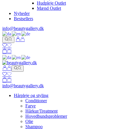
Hudpleje Outlet
Mænd Outlet
Nyheder
Bestsellers
info@beautygallery.dk
info@beautygallery.dk
Hårpleje og styling
Conditioner
Farve
Hårkur/Treatment
Hovedbundsproblemer
Olie
Shampoo