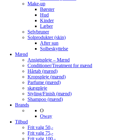
Make-up
Børster
Hud
Kinder
Læber
Selvbruner
Solprodukter (skin)
After sun
Solbeskyttelse
Mænd
Ansigtspleje – Mænd
Conditioner/Treatment for mænd
Hårtab (mænd)
Kropspleje (mænd)
Parfume (mænd)
skægpleje
Styling/Finish (mænd)
Shampoo (mænd)
Brands
O
Oway
Tilbud
Frit valg 50,-
Frit valg 75,-
Frit valg 100,-