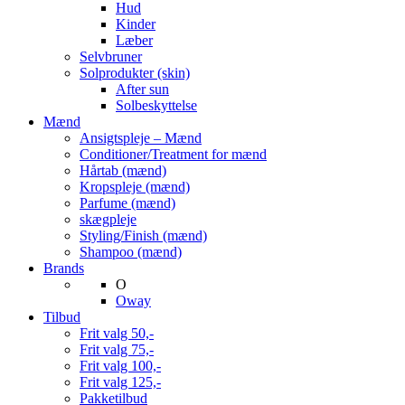
Hud
Kinder
Læber
Selvbruner
Solprodukter (skin)
After sun
Solbeskyttelse
Mænd
Ansigtspleje – Mænd
Conditioner/Treatment for mænd
Hårtab (mænd)
Kropspleje (mænd)
Parfume (mænd)
skægpleje
Styling/Finish (mænd)
Shampoo (mænd)
Brands
O
Oway
Tilbud
Frit valg 50,-
Frit valg 75,-
Frit valg 100,-
Frit valg 125,-
Pakketilbud