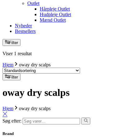
Outlet
Hårpleje Outlet
Hudpleje Outlet
Mænd Outlet
Nyheder
Bestsellers
Filter
Viser 1 resultat
Hjem
oway dry scalps
Filter
oway dry scalps
Hjem
oway dry scalps
Søg efter:
Brand