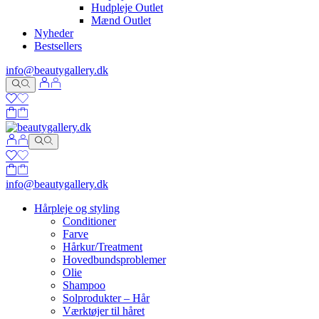
Hudpleje Outlet
Mænd Outlet
Nyheder
Bestsellers
info@beautygallery.dk
info@beautygallery.dk
Hårpleje og styling
Conditioner
Farve
Hårkur/Treatment
Hovedbundsproblemer
Olie
Shampoo
Solprodukter – Hår
Værktøjer til håret