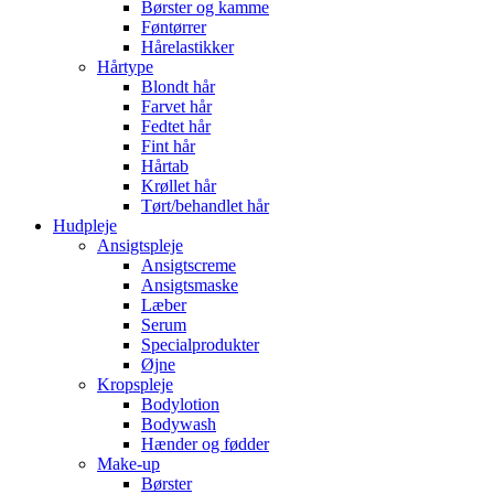
Børster og kamme
Føntørrer
Hårelastikker
Hårtype
Blondt hår
Farvet hår
Fedtet hår
Fint hår
Hårtab
Krøllet hår
Tørt/behandlet hår
Hudpleje
Ansigtspleje
Ansigtscreme
Ansigtsmaske
Læber
Serum
Specialprodukter
Øjne
Kropspleje
Bodylotion
Bodywash
Hænder og fødder
Make-up
Børster