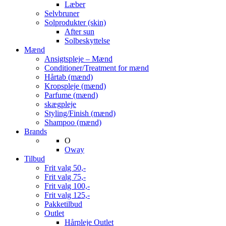
Læber
Selvbruner
Solprodukter (skin)
After sun
Solbeskyttelse
Mænd
Ansigtspleje – Mænd
Conditioner/Treatment for mænd
Hårtab (mænd)
Kropspleje (mænd)
Parfume (mænd)
skægpleje
Styling/Finish (mænd)
Shampoo (mænd)
Brands
O
Oway
Tilbud
Frit valg 50,-
Frit valg 75,-
Frit valg 100,-
Frit valg 125,-
Pakketilbud
Outlet
Hårpleje Outlet