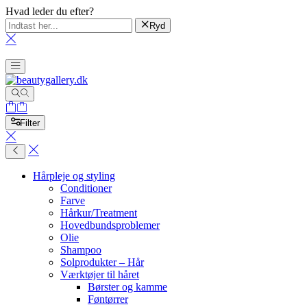
Hvad leder du efter?
Ryd
Filter
Hårpleje og styling
Conditioner
Farve
Hårkur/Treatment
Hovedbundsproblemer
Olie
Shampoo
Solprodukter – Hår
Værktøjer til håret
Børster og kamme
Føntørrer