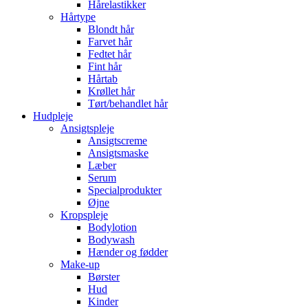
Hårelastikker
Hårtype
Blondt hår
Farvet hår
Fedtet hår
Fint hår
Hårtab
Krøllet hår
Tørt/behandlet hår
Hudpleje
Ansigtspleje
Ansigtscreme
Ansigtsmaske
Læber
Serum
Specialprodukter
Øjne
Kropspleje
Bodylotion
Bodywash
Hænder og fødder
Make-up
Børster
Hud
Kinder