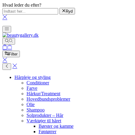
Hvad leder du efter?
Ryd
Filter
Hårpleje og styling
Conditioner
Farve
Hårkur/Treatment
Hovedbundsproblemer
Olie
Shampoo
Solprodukter – Hår
Værktøjer til håret
Børster og kamme
Føntørrer