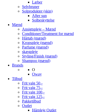
Læber
Selvbruner
Solprodukter (skin)
After sun
Solbeskyttelse
Mænd
Ansigtspleje – Mænd
Conditioner/Treatment for mænd
Hårtab (mænd)
Kropspleje (mænd)
Parfume (mænd)
skægpleje
Styling/Finish (mænd)
Shampoo (mænd)
Brands
O
Oway
Tilbud
Frit valg 50,-
Frit valg 75,-
Frit valg 100,-
Frit valg 125,-
Pakketilbud
Outlet
Hårpleje Outlet