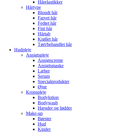
Hårelastikker
Hårtype
Blondt hår
Farvet hår
Fedtet hår
Fint hår
Hårtab
Krøllet hår
Tørt/behandlet hår
Hudpleje
Ansigtspleje
Ansigtscreme
Ansigtsmaske
Læber
Serum
Specialprodukter
Øjne
Kropspleje
Bodylotion
Bodywash
Hænder og fødder
Make-up
Børster
Hud
Kinder