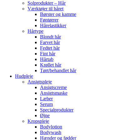
Solprodukter – Hår
Værktøjer til håret
Børster og kamme
Føntørrer
Hårelastikker
Hårtype
Blondt hår
Farvet hår
Fedtet hår
Fint hår
Hårtab
Krøllet hår
Tørt/behandlet hår
Hudpleje
Ansigtspleje
Ansigtscreme
Ansigtsmaske
Læber
Serum
Specialprodukter
Øjne
Kropspleje
Bodylotion
Bodywash
Hænder og fødder