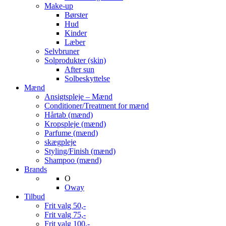
Make-up
Børster
Hud
Kinder
Læber
Selvbruner
Solprodukter (skin)
After sun
Solbeskyttelse
Mænd
Ansigtspleje – Mænd
Conditioner/Treatment for mænd
Hårtab (mænd)
Kropspleje (mænd)
Parfume (mænd)
skægpleje
Styling/Finish (mænd)
Shampoo (mænd)
Brands
O
Oway
Tilbud
Frit valg 50,-
Frit valg 75,-
Frit valg 100,-