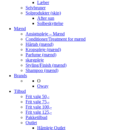
Læber
Selvbruner
Solprodukter (skin)
After sun
Solbeskyttelse
Mænd
Ansigtspleje – Mænd
Conditioner/Treatment for mænd
Hårtab (mænd)
Kropspleje (mænd)
Parfume (mænd)
skægpleje
Styling/Finish (mænd)
Shampoo (mænd)
Brands
O
Oway
Tilbud
Frit valg 50,-
Frit valg 75,-
Frit valg 100,-
Frit valg 125,-
Pakketilbud
Outlet
Hårpleje Outlet