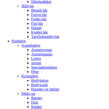
Hårelastikker
Hårtype
Blondt hår
Farvet hår
Fedtet hår
Fint hår
Hårtab
Krøllet hår
Tørt/behandlet hår
Hudpleje
Ansigtspleje
Ansigtscreme
Ansigtsmaske
Læber
Serum
Specialprodukter
Øjne
Kropspleje
Bodylotion
Bodywash
Hænder og fødder
Make-up
Børster
Hud
Kinder