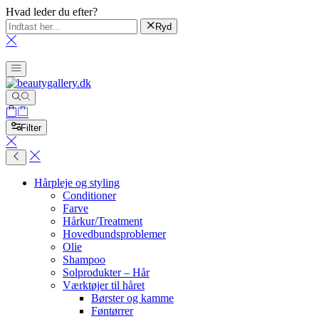
Hvad leder du efter?
Ryd
Filter
Hårpleje og styling
Conditioner
Farve
Hårkur/Treatment
Hovedbundsproblemer
Olie
Shampoo
Solprodukter – Hår
Værktøjer til håret
Børster og kamme
Føntørrer