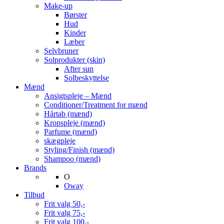
Make-up
Børster
Hud
Kinder
Læber
Selvbruner
Solprodukter (skin)
After sun
Solbeskyttelse
Mænd
Ansigtspleje – Mænd
Conditioner/Treatment for mænd
Hårtab (mænd)
Kropspleje (mænd)
Parfume (mænd)
skægpleje
Styling/Finish (mænd)
Shampoo (mænd)
Brands
O
Oway
Tilbud
Frit valg 50,-
Frit valg 75,-
Frit valg 100,-