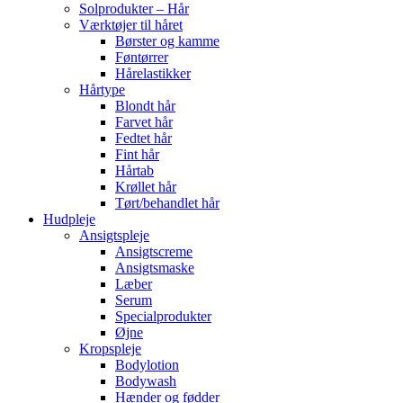
Solprodukter – Hår
Værktøjer til håret
Børster og kamme
Føntørrer
Hårelastikker
Hårtype
Blondt hår
Farvet hår
Fedtet hår
Fint hår
Hårtab
Krøllet hår
Tørt/behandlet hår
Hudpleje
Ansigtspleje
Ansigtscreme
Ansigtsmaske
Læber
Serum
Specialprodukter
Øjne
Kropspleje
Bodylotion
Bodywash
Hænder og fødder