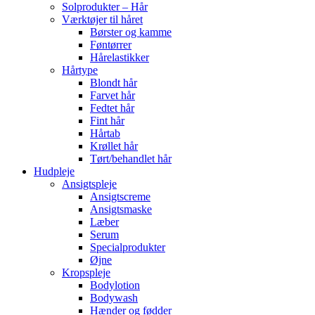
Solprodukter – Hår
Værktøjer til håret
Børster og kamme
Føntørrer
Hårelastikker
Hårtype
Blondt hår
Farvet hår
Fedtet hår
Fint hår
Hårtab
Krøllet hår
Tørt/behandlet hår
Hudpleje
Ansigtspleje
Ansigtscreme
Ansigtsmaske
Læber
Serum
Specialprodukter
Øjne
Kropspleje
Bodylotion
Bodywash
Hænder og fødder