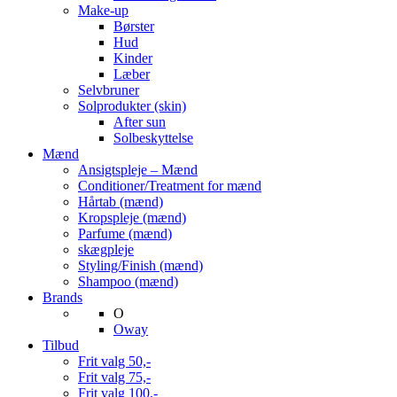
Make-up
Børster
Hud
Kinder
Læber
Selvbruner
Solprodukter (skin)
After sun
Solbeskyttelse
Mænd
Ansigtspleje – Mænd
Conditioner/Treatment for mænd
Hårtab (mænd)
Kropspleje (mænd)
Parfume (mænd)
skægpleje
Styling/Finish (mænd)
Shampoo (mænd)
Brands
O
Oway
Tilbud
Frit valg 50,-
Frit valg 75,-
Frit valg 100,-