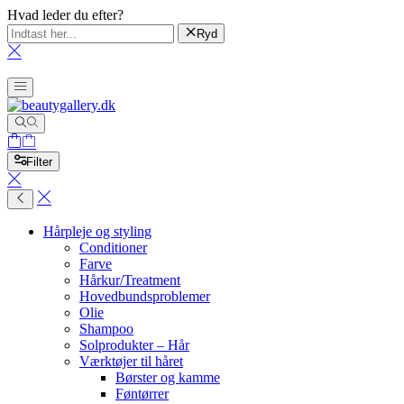
Hvad leder du efter?
Ryd
Filter
Hårpleje og styling
Conditioner
Farve
Hårkur/Treatment
Hovedbundsproblemer
Olie
Shampoo
Solprodukter – Hår
Værktøjer til håret
Børster og kamme
Føntørrer