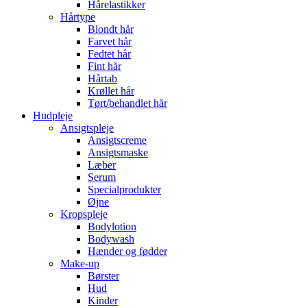
Hårelastikker
Hårtype
Blondt hår
Farvet hår
Fedtet hår
Fint hår
Hårtab
Krøllet hår
Tørt/behandlet hår
Hudpleje
Ansigtspleje
Ansigtscreme
Ansigtsmaske
Læber
Serum
Specialprodukter
Øjne
Kropspleje
Bodylotion
Bodywash
Hænder og fødder
Make-up
Børster
Hud
Kinder