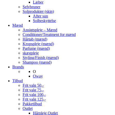
Læber
Selvbruner
Solprodukter (skin)
After sun
Solbeskyttelse
Mænd
Ansigtspleje – Mænd
Conditioner/Treatment for mænd
Hårtab (mænd)
Kropspleje (mænd)
Parfume (mænd)
skægpleje
Styling/Finish (mænd)
Shampoo (mænd)
Brands
O
Oway
Tilbud
Frit valg 50,-
Frit valg 75,-
Frit valg 100,-
Frit valg 125,-
Pakketilbud
Outlet
Hårpleje Outlet