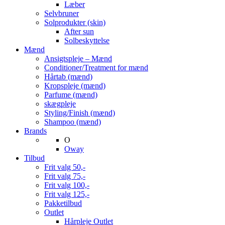
Læber
Selvbruner
Solprodukter (skin)
After sun
Solbeskyttelse
Mænd
Ansigtspleje – Mænd
Conditioner/Treatment for mænd
Hårtab (mænd)
Kropspleje (mænd)
Parfume (mænd)
skægpleje
Styling/Finish (mænd)
Shampoo (mænd)
Brands
O
Oway
Tilbud
Frit valg 50,-
Frit valg 75,-
Frit valg 100,-
Frit valg 125,-
Pakketilbud
Outlet
Hårpleje Outlet