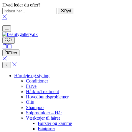
Hvad leder du efter?
Ryd
Filter
Hårpleje og styling
Conditioner
Farve
Hårkur/Treatment
Hovedbundsproblemer
Olie
Shampoo
Solprodukter – Hår
Værktøjer til håret
Børster og kamme
Føntørrer