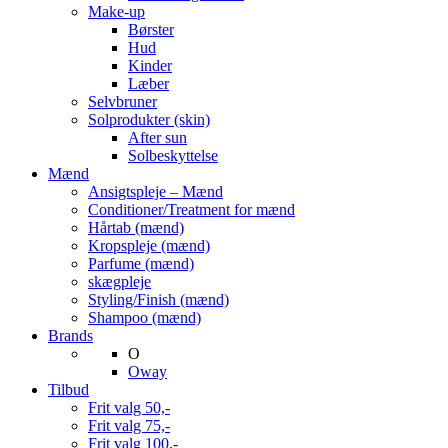
Make-up
Børster
Hud
Kinder
Læber
Selvbruner
Solprodukter (skin)
After sun
Solbeskyttelse
Mænd
Ansigtspleje – Mænd
Conditioner/Treatment for mænd
Hårtab (mænd)
Kropspleje (mænd)
Parfume (mænd)
skægpleje
Styling/Finish (mænd)
Shampoo (mænd)
Brands
O
Oway
Tilbud
Frit valg 50,-
Frit valg 75,-
Frit valg 100,-