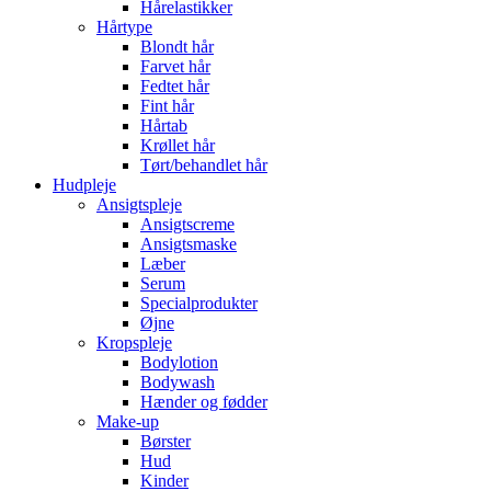
Hårelastikker
Hårtype
Blondt hår
Farvet hår
Fedtet hår
Fint hår
Hårtab
Krøllet hår
Tørt/behandlet hår
Hudpleje
Ansigtspleje
Ansigtscreme
Ansigtsmaske
Læber
Serum
Specialprodukter
Øjne
Kropspleje
Bodylotion
Bodywash
Hænder og fødder
Make-up
Børster
Hud
Kinder