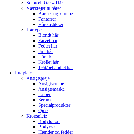
Solprodukter – Hår
Værktøjer til håret
Børster og kamme
Føntørrer
Hårelastikker
Hårtype
Blondt hår
Farvet hår
Fedtet hår
Fint hår
Hårtab
Krøllet hår
Tørt/behandlet hår
Hudpleje
Ansigtspleje
Ansigtscreme
Ansigtsmaske
Læber
Serum
Specialprodukter
Øjne
Kropspleje
Bodylotion
Bodywash
Hænder og fødder