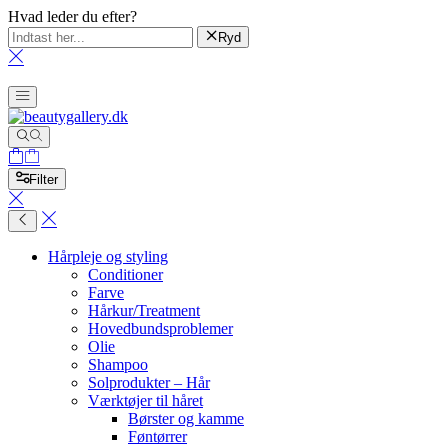
Hvad leder du efter?
Ryd
Filter
Hårpleje og styling
Conditioner
Farve
Hårkur/Treatment
Hovedbundsproblemer
Olie
Shampoo
Solprodukter – Hår
Værktøjer til håret
Børster og kamme
Føntørrer