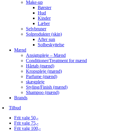
Make-up
Børster
Hud
Kinder
Læber
Selvbruner
Solprodukter (skin)
After sun
Solbeskyttelse
Mænd
Ansigtspleje – Mænd
Conditioner/Treatment for mænd
Hårtab (mænd)
Kropspleje (mænd)
Parfume (mænd)
skægpleje
Styling/Finish (mænd)
Shampoo (mænd)
Brands
Tilbud
Frit valg 50,-
Frit valg 75,-
Frit valg 100,-