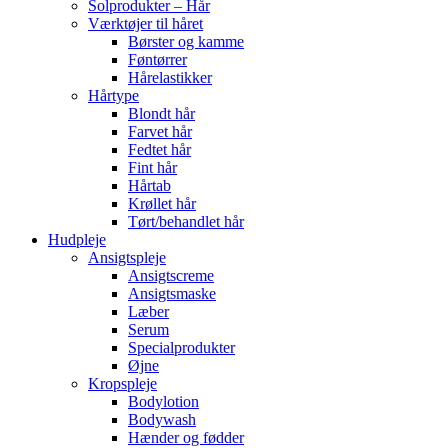
Solprodukter – Hår
Værktøjer til håret
Børster og kamme
Føntørrer
Hårelastikker
Hårtype
Blondt hår
Farvet hår
Fedtet hår
Fint hår
Hårtab
Krøllet hår
Tørt/behandlet hår
Hudpleje
Ansigtspleje
Ansigtscreme
Ansigtsmaske
Læber
Serum
Specialprodukter
Øjne
Kropspleje
Bodylotion
Bodywash
Hænder og fødder