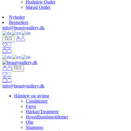
Hudpleje Outlet
Mænd Outlet
Nyheder
Bestsellers
info@beautygallery.dk
info@beautygallery.dk
Hårpleje og styling
Conditioner
Farve
Hårkur/Treatment
Hovedbundsproblemer
Olie
Shampoo