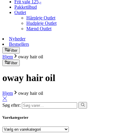
Frit valg 125,-
Pakketilbud
Outlet
Hårpleje Outlet
Hudpleje Outlet
Mænd Outlet
Nyheder
Bestsellers
Filter
Hjem
oway hair oil
Filter
oway hair oil
Hjem
oway hair oil
Søg efter:
Varekategorier