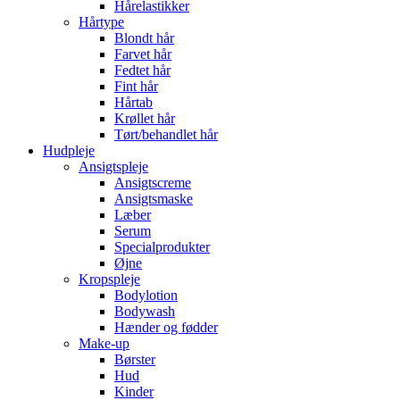
Hårelastikker
Hårtype
Blondt hår
Farvet hår
Fedtet hår
Fint hår
Hårtab
Krøllet hår
Tørt/behandlet hår
Hudpleje
Ansigtspleje
Ansigtscreme
Ansigtsmaske
Læber
Serum
Specialprodukter
Øjne
Kropspleje
Bodylotion
Bodywash
Hænder og fødder
Make-up
Børster
Hud
Kinder