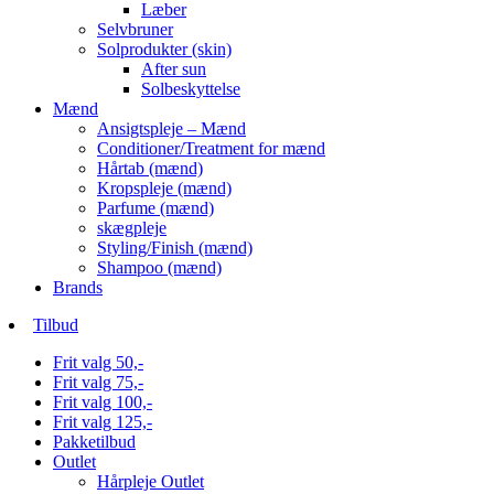
Læber
Selvbruner
Solprodukter (skin)
After sun
Solbeskyttelse
Mænd
Ansigtspleje – Mænd
Conditioner/Treatment for mænd
Hårtab (mænd)
Kropspleje (mænd)
Parfume (mænd)
skægpleje
Styling/Finish (mænd)
Shampoo (mænd)
Brands
Tilbud
Frit valg 50,-
Frit valg 75,-
Frit valg 100,-
Frit valg 125,-
Pakketilbud
Outlet
Hårpleje Outlet