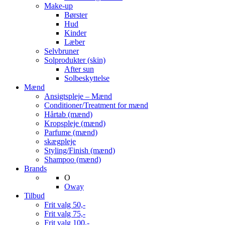
Make-up
Børster
Hud
Kinder
Læber
Selvbruner
Solprodukter (skin)
After sun
Solbeskyttelse
Mænd
Ansigtspleje – Mænd
Conditioner/Treatment for mænd
Hårtab (mænd)
Kropspleje (mænd)
Parfume (mænd)
skægpleje
Styling/Finish (mænd)
Shampoo (mænd)
Brands
O
Oway
Tilbud
Frit valg 50,-
Frit valg 75,-
Frit valg 100,-