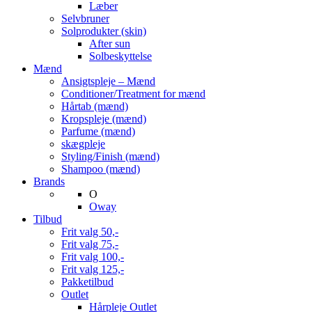
Læber
Selvbruner
Solprodukter (skin)
After sun
Solbeskyttelse
Mænd
Ansigtspleje – Mænd
Conditioner/Treatment for mænd
Hårtab (mænd)
Kropspleje (mænd)
Parfume (mænd)
skægpleje
Styling/Finish (mænd)
Shampoo (mænd)
Brands
O
Oway
Tilbud
Frit valg 50,-
Frit valg 75,-
Frit valg 100,-
Frit valg 125,-
Pakketilbud
Outlet
Hårpleje Outlet