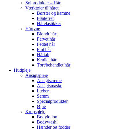
Solprodukter – Hår
Værktøjer til håret
Børster og kamme
Føntørrer
Hårelastikker
Hårtype
Blondt hår
Farvet hår
Fedtet hår
Fint hår
Hårtab
Krøllet hår
Tørt/behandlet hår
Hudpleje
Ansigtspleje
Ansigtscreme
Ansigtsmaske
Læber
Serum
Specialprodukter
Øjne
Kropspleje
Bodylotion
Bodywash
Hænder og fødder