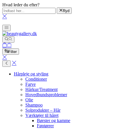
Hvad leder du efter?
Ryd
Filter
Hårpleje og styling
Conditioner
Farve
Hårkur/Treatment
Hovedbundsproblemer
Olie
Shampoo
Solprodukter – Hår
Værktøjer til håret
Børster og kamme
Føntørrer