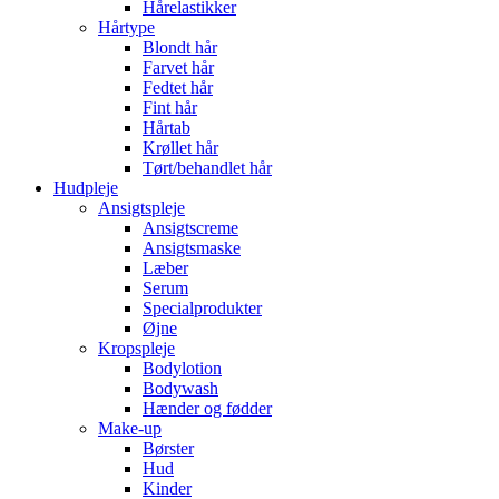
Hårelastikker
Hårtype
Blondt hår
Farvet hår
Fedtet hår
Fint hår
Hårtab
Krøllet hår
Tørt/behandlet hår
Hudpleje
Ansigtspleje
Ansigtscreme
Ansigtsmaske
Læber
Serum
Specialprodukter
Øjne
Kropspleje
Bodylotion
Bodywash
Hænder og fødder
Make-up
Børster
Hud
Kinder