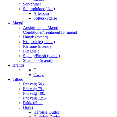
Selvbruner
Solprodukter (skin)
After sun
Solbeskyttelse
Mænd
Ansigtspleje – Mænd
Conditioner/Treatment for mænd
Hårtab (mænd)
Kropspleje (mænd)
Parfume (mænd)
skægpleje
Styling/Finish (mænd)
Shampoo (mænd)
Brands
O
Oway
Tilbud
Frit valg 50,-
Frit valg 75,-
Frit valg 100,-
Frit valg 125,-
Pakketilbud
Outlet
Hårpleje Outlet
Hudpleje Outlet