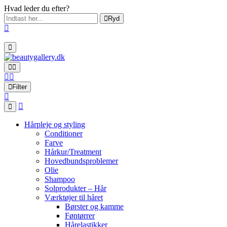
Hvad leder du efter?
Ryd
Filter
Hårpleje og styling
Conditioner
Farve
Hårkur/Treatment
Hovedbundsproblemer
Olie
Shampoo
Solprodukter – Hår
Værktøjer til håret
Børster og kamme
Føntørrer
Hårelastikker