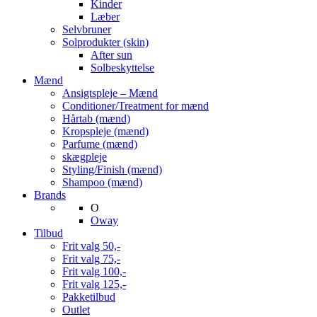
Kinder
Læber
Selvbruner
Solprodukter (skin)
After sun
Solbeskyttelse
Mænd
Ansigtspleje – Mænd
Conditioner/Treatment for mænd
Hårtab (mænd)
Kropspleje (mænd)
Parfume (mænd)
skægpleje
Styling/Finish (mænd)
Shampoo (mænd)
Brands
O
Oway
Tilbud
Frit valg 50,-
Frit valg 75,-
Frit valg 100,-
Frit valg 125,-
Pakketilbud
Outlet