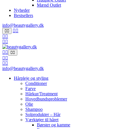
Mænd Outlet
Nyheder
Bestsellers
info@beautygallery.dk
info@beautygallery.dk
Hårpleje og styling
Conditioner
Farve
Hårkur/Treatment
Hovedbundsproblemer
Olie
Shampoo
Solprodukter – Hår
Værktøjer til håret
Børster og kamme