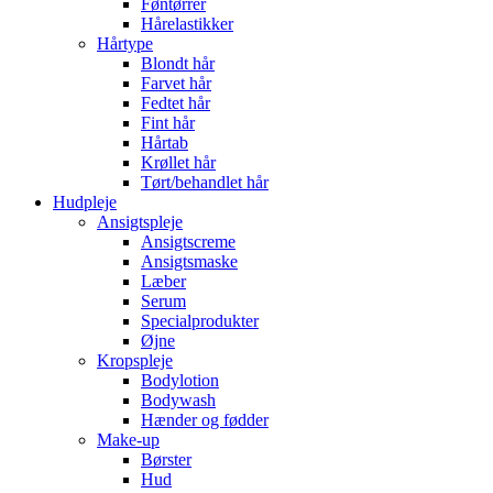
Føntørrer
Hårelastikker
Hårtype
Blondt hår
Farvet hår
Fedtet hår
Fint hår
Hårtab
Krøllet hår
Tørt/behandlet hår
Hudpleje
Ansigtspleje
Ansigtscreme
Ansigtsmaske
Læber
Serum
Specialprodukter
Øjne
Kropspleje
Bodylotion
Bodywash
Hænder og fødder
Make-up
Børster
Hud