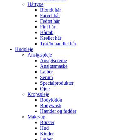
Hårtype
Blondt hår
Farvet hår
Fedtet hår
Fint hår
Hårtab
Krøllet hår
Tørt/behandlet hår
Hudpleje
Ansigtspleje
Ansigtscreme
Ansigtsmaske
Læber
Serum
Specialprodukter
Øjne
Kropspleje
Bodylotion
Bodywash
Hænder og fødder
Make-up
Børster
Hud
Kinder
Læber