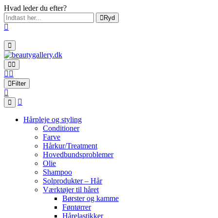
Hvad leder du efter?
Ryd
Filter
Hårpleje og styling
Conditioner
Farve
Hårkur/Treatment
Hovedbundsproblemer
Olie
Shampoo
Solprodukter – Hår
Værktøjer til håret
Børster og kamme
Føntørrer
Hårelastikker