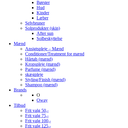
Børster
Hud
Kinder
Læber
Selvbruner
Solprodukter (skin)
After sun
Solbeskyttelse
Mænd
Ansigtspleje – Mænd
Conditioner/Treatment for mænd
Hårtab (mænd)
Kropspleje (mænd)
Parfume (mænd)
skægpleje
Styling/Finish (mænd)
Shampoo (mænd)
Brands
O
Oway
Tilbud
Frit valg 50,-
Frit valg 75,-
Frit valg 100,-
Frit valg 125,-