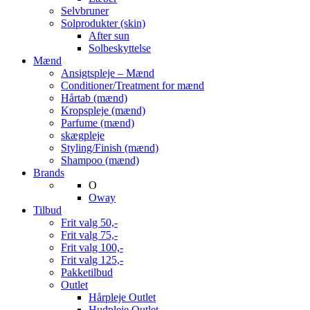
Selvbruner
Solprodukter (skin)
After sun
Solbeskyttelse
Mænd
Ansigtspleje – Mænd
Conditioner/Treatment for mænd
Hårtab (mænd)
Kropspleje (mænd)
Parfume (mænd)
skægpleje
Styling/Finish (mænd)
Shampoo (mænd)
Brands
O
Oway
Tilbud
Frit valg 50,-
Frit valg 75,-
Frit valg 100,-
Frit valg 125,-
Pakketilbud
Outlet
Hårpleje Outlet
Hudpleje Outlet