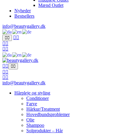
Mænd Outlet
Nyheder
Bestsellers
info@beautygallery.dk
info@beautygallery.dk
Hårpleje og styling
Conditioner
Farve
Hårkur/Treatment
Hovedbundsproblemer
Olie
Shampoo
Solprodukter – Hår