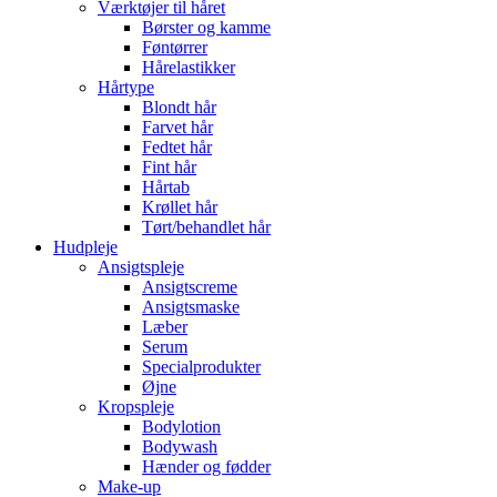
Værktøjer til håret
Børster og kamme
Føntørrer
Hårelastikker
Hårtype
Blondt hår
Farvet hår
Fedtet hår
Fint hår
Hårtab
Krøllet hår
Tørt/behandlet hår
Hudpleje
Ansigtspleje
Ansigtscreme
Ansigtsmaske
Læber
Serum
Specialprodukter
Øjne
Kropspleje
Bodylotion
Bodywash
Hænder og fødder
Make-up