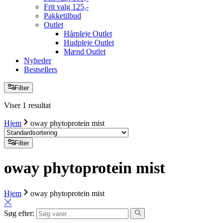
Frit valg 125,-
Pakketilbud
Outlet
Hårpleje Outlet
Hudpleje Outlet
Mænd Outlet
Nyheder
Bestsellers
Filter
Viser 1 resultat
Hjem
oway phytoprotein mist
Filter
oway phytoprotein mist
Hjem
oway phytoprotein mist
Søg efter: