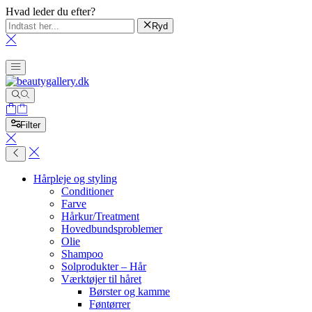
Hvad leder du efter?
Ryd
Filter
Hårpleje og styling
Conditioner
Farve
Hårkur/Treatment
Hovedbundsproblemer
Olie
Shampoo
Solprodukter – Hår
Værktøjer til håret
Børster og kamme
Føntørrer