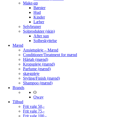
Make-up
Børster
Hud
Kinder
Læber
Selvbruner
Solprodukter (skin)
After sun
Solbeskyttelse
Mænd
Ansigtspleje – Mænd
Conditioner/Treatment for mænd
Hårtab (mænd)
Kropspleje (mænd)
Parfume (mænd)
skægpleje
Styling/Finish (mænd)
Shampoo (mænd)
Brands
O
Oway
Tilbud
Frit valg 50,-
Frit valg 75,-
Frit valg 100,-