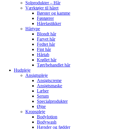
Solprodukter – Hår
Værktøjer til håret
Børster og kamme
Føntørrer
Hårelastikker
Hårtype
Blondt hår
Farvet hår
Fedtet hår
Fint hår
Hårtab
Krøllet hår
Tørt/behandlet hår
Hudpleje
Ansigtspleje
Ansigtscreme
Ansigtsmaske
Læber
Serum
Specialprodukter
Øjne
Kropspleje
Bodylotion
Bodywash
Hænder og fødder