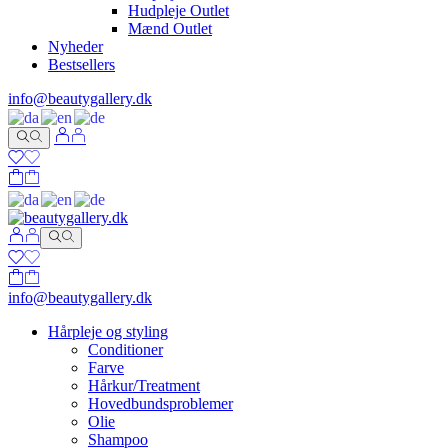
Hudpleje Outlet
Mænd Outlet
Nyheder
Bestsellers
info@beautygallery.dk
info@beautygallery.dk
Hårpleje og styling
Conditioner
Farve
Hårkur/Treatment
Hovedbundsproblemer
Olie
Shampoo