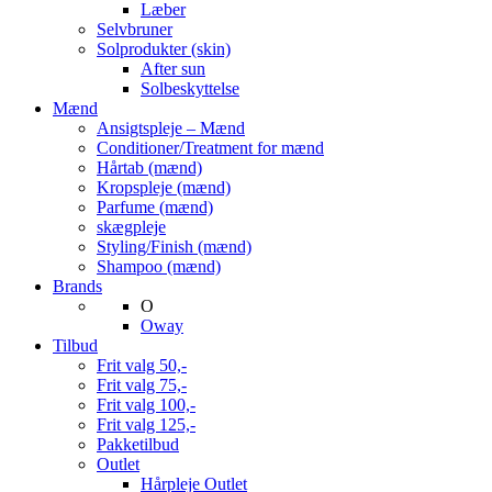
Læber
Selvbruner
Solprodukter (skin)
After sun
Solbeskyttelse
Mænd
Ansigtspleje – Mænd
Conditioner/Treatment for mænd
Hårtab (mænd)
Kropspleje (mænd)
Parfume (mænd)
skægpleje
Styling/Finish (mænd)
Shampoo (mænd)
Brands
O
Oway
Tilbud
Frit valg 50,-
Frit valg 75,-
Frit valg 100,-
Frit valg 125,-
Pakketilbud
Outlet
Hårpleje Outlet