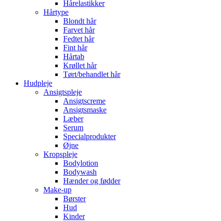
Hårelastikker
Hårtype
Blondt hår
Farvet hår
Fedtet hår
Fint hår
Hårtab
Krøllet hår
Tørt/behandlet hår
Hudpleje
Ansigtspleje
Ansigtscreme
Ansigtsmaske
Læber
Serum
Specialprodukter
Øjne
Kropspleje
Bodylotion
Bodywash
Hænder og fødder
Make-up
Børster
Hud
Kinder