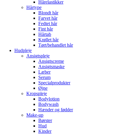
Hårelastikker
Hårtype
Blondt hår
Farvet hår
Fedtet hår
Fint hår
Hårtab
Krøllet hår
Tørt/behandlet hår
Hudpleje
Ansigtspleje
Ansigtscreme
Ansigtsmaske
Læber
Serum
Specialprodukter
Øjne
Kropspleje
Bodylotion
Bodywash
Hænder og fødder
Make-up
Børster
Hud
Kinder