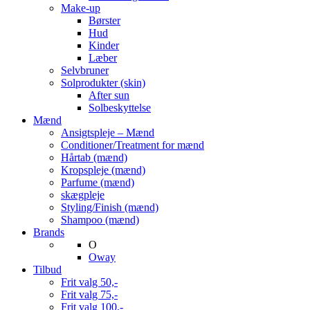
Make-up
Børster
Hud
Kinder
Læber
Selvbruner
Solprodukter (skin)
After sun
Solbeskyttelse
Mænd
Ansigtspleje – Mænd
Conditioner/Treatment for mænd
Hårtab (mænd)
Kropspleje (mænd)
Parfume (mænd)
skægpleje
Styling/Finish (mænd)
Shampoo (mænd)
Brands
O
Oway
Tilbud
Frit valg 50,-
Frit valg 75,-
Frit valg 100,-