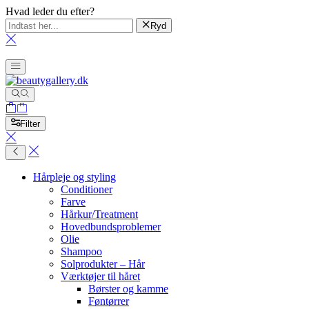
Hvad leder du efter?
Ryd
Filter
Hårpleje og styling
Conditioner
Farve
Hårkur/Treatment
Hovedbundsproblemer
Olie
Shampoo
Solprodukter – Hår
Værktøjer til håret
Børster og kamme
Føntørrer