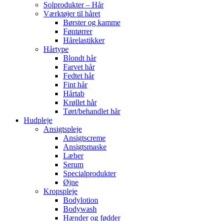
Solprodukter – Hår
Værktøjer til håret
Børster og kamme
Føntørrer
Hårelastikker
Hårtype
Blondt hår
Farvet hår
Fedtet hår
Fint hår
Hårtab
Krøllet hår
Tørt/behandlet hår
Hudpleje
Ansigtspleje
Ansigtscreme
Ansigtsmaske
Læber
Serum
Specialprodukter
Øjne
Kropspleje
Bodylotion
Bodywash
Hænder og fødder