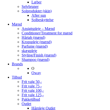
Læber
Selvbruner
Solprodukter (skin)
After sun
Solbeskyttelse
Mænd
Ansigtspleje – Mænd
Conditioner/Treatment for mænd
Hårtab (mænd)
Kropspleje (mænd)
Parfume (mænd)
skægpleje
Styling/Finish (mænd)
Shampoo (mænd)
Brands
O
Oway
Tilbud
Frit valg 50,-
Frit valg 75,-
Frit valg 100,-
Frit valg 125,-
Pakketilbud
Outlet
Hårpleje Outlet