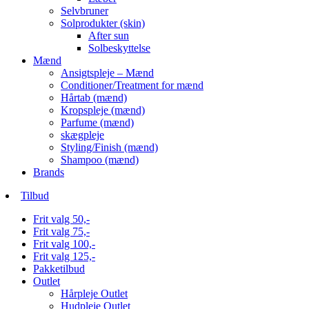
Selvbruner
Solprodukter (skin)
After sun
Solbeskyttelse
Mænd
Ansigtspleje – Mænd
Conditioner/Treatment for mænd
Hårtab (mænd)
Kropspleje (mænd)
Parfume (mænd)
skægpleje
Styling/Finish (mænd)
Shampoo (mænd)
Brands
Tilbud
Frit valg 50,-
Frit valg 75,-
Frit valg 100,-
Frit valg 125,-
Pakketilbud
Outlet
Hårpleje Outlet
Hudpleje Outlet