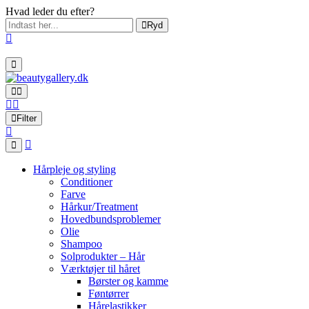
Hvad leder du efter?
Ryd
Filter
Hårpleje og styling
Conditioner
Farve
Hårkur/Treatment
Hovedbundsproblemer
Olie
Shampoo
Solprodukter – Hår
Værktøjer til håret
Børster og kamme
Føntørrer
Hårelastikker