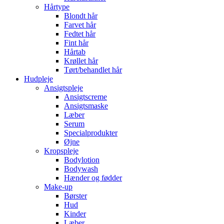
Hårtype
Blondt hår
Farvet hår
Fedtet hår
Fint hår
Hårtab
Krøllet hår
Tørt/behandlet hår
Hudpleje
Ansigtspleje
Ansigtscreme
Ansigtsmaske
Læber
Serum
Specialprodukter
Øjne
Kropspleje
Bodylotion
Bodywash
Hænder og fødder
Make-up
Børster
Hud
Kinder
Læber