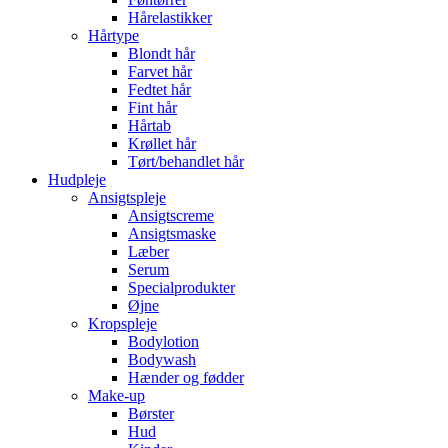
Hårelastikker
Hårtype
Blondt hår
Farvet hår
Fedtet hår
Fint hår
Hårtab
Krøllet hår
Tørt/behandlet hår
Hudpleje
Ansigtspleje
Ansigtscreme
Ansigtsmaske
Læber
Serum
Specialprodukter
Øjne
Kropspleje
Bodylotion
Bodywash
Hænder og fødder
Make-up
Børster
Hud