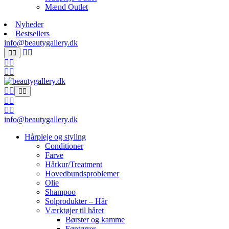
Mænd Outlet
Nyheder
Bestsellers
info@beautygallery.dk
info@beautygallery.dk
Hårpleje og styling
Conditioner
Farve
Hårkur/Treatment
Hovedbundsproblemer
Olie
Shampoo
Solprodukter – Hår
Værktøjer til håret
Børster og kamme
Føntørrer