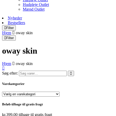
Hudpleje Outlet
Mænd Outlet
Nyheder
Bestsellers
Filter
Hjem
oway skin
Filter
oway skin
Hjem
oway skin
Søg efter:
Varekategorier
Beløb tilbage til gratis fragt
kr.
399,00
tilbage til gratis fragt