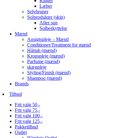
Kinder
Læber
Selvbruner
Solprodukter (skin)
After sun
Solbeskyttelse
Mænd
Ansigtspleje – Mænd
Conditioner/Treatment for mænd
Hårtab (mænd)
Kropspleje (mænd)
Parfume (mænd)
skægpleje
Styling/Finish (mænd)
Shampoo (mænd)
Brands
Tilbud
Frit valg 50,-
Frit valg 75,-
Frit valg 100,-
Frit valg 125,-
Pakketilbud
Outlet
Hårpleje Outlet