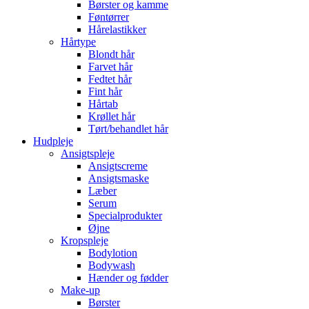
Børster og kamme
Føntørrer
Hårelastikker
Hårtype
Blondt hår
Farvet hår
Fedtet hår
Fint hår
Hårtab
Krøllet hår
Tørt/behandlet hår
Hudpleje
Ansigtspleje
Ansigtscreme
Ansigtsmaske
Læber
Serum
Specialprodukter
Øjne
Kropspleje
Bodylotion
Bodywash
Hænder og fødder
Make-up
Børster