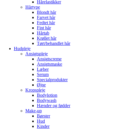
Hårelastikker
Hårtype
Blondt hår
Farvet hår
Fedtet hår
Fint hår
Hårtab
Krøllet hår
Tørt/behandlet hår
Hudpleje
Ansigtspleje
Ansigtscreme
Ansigtsmaske
Læber
Serum
Specialprodukter
Øjne
Kropspleje
Bodylotion
Bodywash
Hænder og fødder
Make-up
Børster
Hud
Kinder