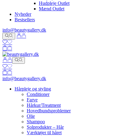
Hudpleje Outlet
Mænd Outlet
Nyheder
Bestsellers
info@beautygallery.dk
info@beautygallery.dk
Hårpleje og styling
Conditioner
Farve
Hårkur/Treatment
Hovedbundsproblemer
Olie
Shampoo
Solprodukter – Hår
Værktøjer til håret