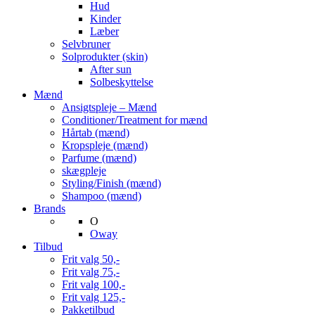
Hud
Kinder
Læber
Selvbruner
Solprodukter (skin)
After sun
Solbeskyttelse
Mænd
Ansigtspleje – Mænd
Conditioner/Treatment for mænd
Hårtab (mænd)
Kropspleje (mænd)
Parfume (mænd)
skægpleje
Styling/Finish (mænd)
Shampoo (mænd)
Brands
O
Oway
Tilbud
Frit valg 50,-
Frit valg 75,-
Frit valg 100,-
Frit valg 125,-
Pakketilbud