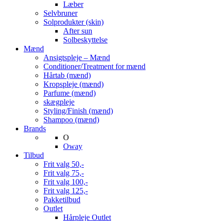
Læber
Selvbruner
Solprodukter (skin)
After sun
Solbeskyttelse
Mænd
Ansigtspleje – Mænd
Conditioner/Treatment for mænd
Hårtab (mænd)
Kropspleje (mænd)
Parfume (mænd)
skægpleje
Styling/Finish (mænd)
Shampoo (mænd)
Brands
O
Oway
Tilbud
Frit valg 50,-
Frit valg 75,-
Frit valg 100,-
Frit valg 125,-
Pakketilbud
Outlet
Hårpleje Outlet