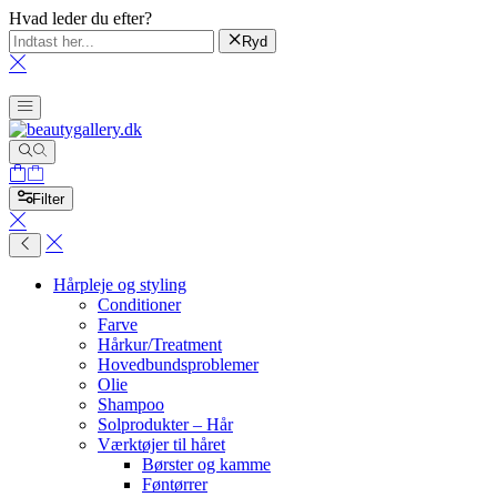
Hvad leder du efter?
Ryd
Filter
Hårpleje og styling
Conditioner
Farve
Hårkur/Treatment
Hovedbundsproblemer
Olie
Shampoo
Solprodukter – Hår
Værktøjer til håret
Børster og kamme
Føntørrer