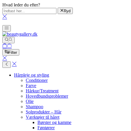
Hvad leder du efter?
Ryd
Filter
Hårpleje og styling
Conditioner
Farve
Hårkur/Treatment
Hovedbundsproblemer
Olie
Shampoo
Solprodukter – Hår
Værktøjer til håret
Børster og kamme
Føntørrer