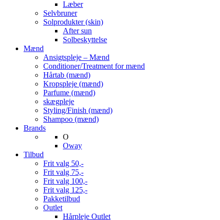
Læber
Selvbruner
Solprodukter (skin)
After sun
Solbeskyttelse
Mænd
Ansigtspleje – Mænd
Conditioner/Treatment for mænd
Hårtab (mænd)
Kropspleje (mænd)
Parfume (mænd)
skægpleje
Styling/Finish (mænd)
Shampoo (mænd)
Brands
O
Oway
Tilbud
Frit valg 50,-
Frit valg 75,-
Frit valg 100,-
Frit valg 125,-
Pakketilbud
Outlet
Hårpleje Outlet