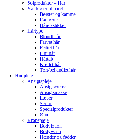
Solprodukter – Hår
Værktøjer til håret
Børster og kamme
Føntørrer
Hårelastikker
Hårtype
Blondt hår
Farvet hår
Fedtet hår
Fint hår
Hårtab
Krøllet hår
Tørt/behandlet hår
Hudpleje
Ansigtspleje
Ansigtscreme
Ansigtsmaske
Læber
Serum
Specialprodukter
Øjne
Kropspleje
Bodylotion
Bodywash
Hænder og fødder