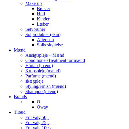
Make-up
Børster
Hud
Kinder
Læber
Selvbruner
Solprodukter (skin)
After sun
Solbeskyttelse
Mænd
Ansigtspleje – Mænd
Conditioner/Treatment for mænd
Hårtab (mænd)
Kropspleje (mænd)
Parfume (mænd)
skægpleje
Styling/Finish (mænd)
Shampoo (mænd)
Brands
O
Oway
Tilbud
Frit valg 50,-
Frit valg 75,-
Frit valg 100,-