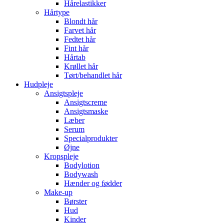
Hårelastikker
Hårtype
Blondt hår
Farvet hår
Fedtet hår
Fint hår
Hårtab
Krøllet hår
Tørt/behandlet hår
Hudpleje
Ansigtspleje
Ansigtscreme
Ansigtsmaske
Læber
Serum
Specialprodukter
Øjne
Kropspleje
Bodylotion
Bodywash
Hænder og fødder
Make-up
Børster
Hud
Kinder