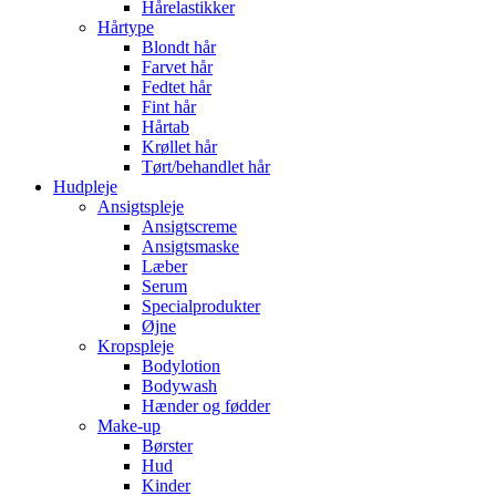
Hårelastikker
Hårtype
Blondt hår
Farvet hår
Fedtet hår
Fint hår
Hårtab
Krøllet hår
Tørt/behandlet hår
Hudpleje
Ansigtspleje
Ansigtscreme
Ansigtsmaske
Læber
Serum
Specialprodukter
Øjne
Kropspleje
Bodylotion
Bodywash
Hænder og fødder
Make-up
Børster
Hud
Kinder