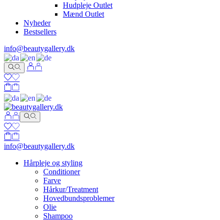
Hudpleje Outlet
Mænd Outlet
Nyheder
Bestsellers
info@beautygallery.dk
info@beautygallery.dk
Hårpleje og styling
Conditioner
Farve
Hårkur/Treatment
Hovedbundsproblemer
Olie
Shampoo