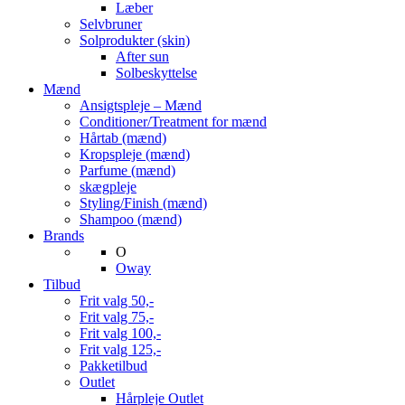
Læber
Selvbruner
Solprodukter (skin)
After sun
Solbeskyttelse
Mænd
Ansigtspleje – Mænd
Conditioner/Treatment for mænd
Hårtab (mænd)
Kropspleje (mænd)
Parfume (mænd)
skægpleje
Styling/Finish (mænd)
Shampoo (mænd)
Brands
O
Oway
Tilbud
Frit valg 50,-
Frit valg 75,-
Frit valg 100,-
Frit valg 125,-
Pakketilbud
Outlet
Hårpleje Outlet