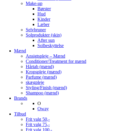
Make-up
Børster
Hud
Kinder
Læber
Selvbruner
Solprodukter (skin)
After sun
Solbeskyttelse
Mænd
Ansigtspleje – Mænd
Conditioner/Treatment for mænd
Hårtab (mænd)
Kropspleje (mænd)
Parfume (mænd)
skægpleje
Styling/Finish (mænd)
Shampoo (mænd)
Brands
O
Oway
Tilbud
Frit valg 50,-
Frit valg 75,-
Frit valg 100,-