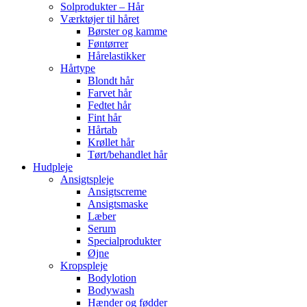
Solprodukter – Hår
Værktøjer til håret
Børster og kamme
Føntørrer
Hårelastikker
Hårtype
Blondt hår
Farvet hår
Fedtet hår
Fint hår
Hårtab
Krøllet hår
Tørt/behandlet hår
Hudpleje
Ansigtspleje
Ansigtscreme
Ansigtsmaske
Læber
Serum
Specialprodukter
Øjne
Kropspleje
Bodylotion
Bodywash
Hænder og fødder