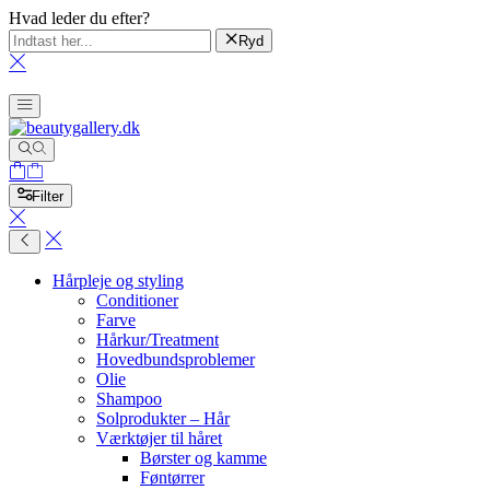
Hvad leder du efter?
Ryd
Filter
Hårpleje og styling
Conditioner
Farve
Hårkur/Treatment
Hovedbundsproblemer
Olie
Shampoo
Solprodukter – Hår
Værktøjer til håret
Børster og kamme
Føntørrer