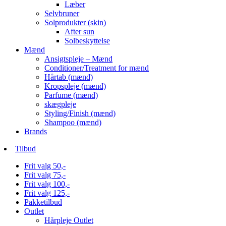
Læber
Selvbruner
Solprodukter (skin)
After sun
Solbeskyttelse
Mænd
Ansigtspleje – Mænd
Conditioner/Treatment for mænd
Hårtab (mænd)
Kropspleje (mænd)
Parfume (mænd)
skægpleje
Styling/Finish (mænd)
Shampoo (mænd)
Brands
Tilbud
Frit valg 50,-
Frit valg 75,-
Frit valg 100,-
Frit valg 125,-
Pakketilbud
Outlet
Hårpleje Outlet