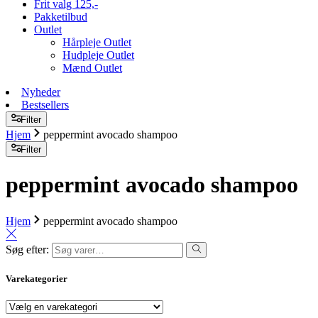
Frit valg 125,-
Pakketilbud
Outlet
Hårpleje Outlet
Hudpleje Outlet
Mænd Outlet
Nyheder
Bestsellers
Filter
Hjem
peppermint avocado shampoo
Filter
peppermint avocado shampoo
Hjem
peppermint avocado shampoo
Søg efter:
Varekategorier