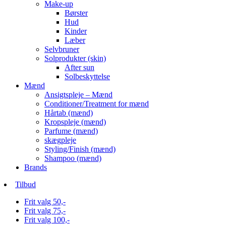
Make-up
Børster
Hud
Kinder
Læber
Selvbruner
Solprodukter (skin)
After sun
Solbeskyttelse
Mænd
Ansigtspleje – Mænd
Conditioner/Treatment for mænd
Hårtab (mænd)
Kropspleje (mænd)
Parfume (mænd)
skægpleje
Styling/Finish (mænd)
Shampoo (mænd)
Brands
Tilbud
Frit valg 50,-
Frit valg 75,-
Frit valg 100,-