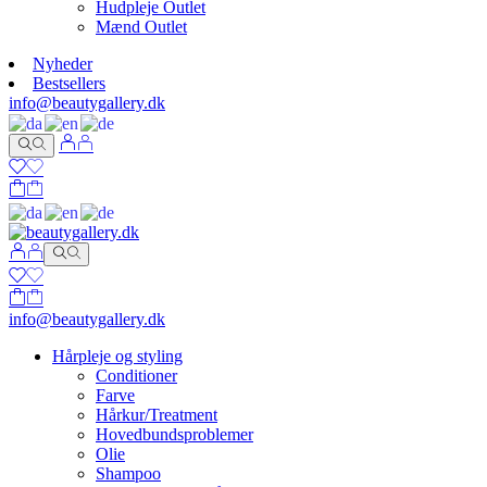
Hudpleje Outlet
Mænd Outlet
Nyheder
Bestsellers
info@beautygallery.dk
info@beautygallery.dk
Hårpleje og styling
Conditioner
Farve
Hårkur/Treatment
Hovedbundsproblemer
Olie
Shampoo