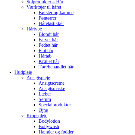
Solprodukter – Hår
Værktøjer til håret
Børster og kamme
Føntørrer
Hårelastikker
Hårtype
Blondt hår
Farvet hår
Fedtet hår
Fint hår
Hårtab
Krøllet hår
Tørt/behandlet hår
Hudpleje
Ansigtspleje
Ansigtscreme
Ansigtsmaske
Læber
Serum
Specialprodukter
Øjne
Kropspleje
Bodylotion
Bodywash
Hænder og fødder