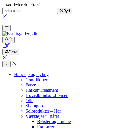
Hvad leder du efter?
Ryd
Filter
Hårpleje og styling
Conditioner
Farve
Hårkur/Treatment
Hovedbundsproblemer
Olie
Shampoo
Solprodukter – Hår
Værktøjer til håret
Børster og kamme
Føntørrer