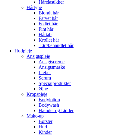
Hårelastikker
Hårtype
Blondt hår
Farvet hår
Fedtet hår
Fint hår
Hårtab
Krøllet hår
Tørt/behandlet hår
Hudpleje
Ansigtspleje
Ansigtscreme
Ansigtsmaske
Læber
Serum
Specialprodukter
Øjne
Kropspleje
Bodylotion
Bodywash
Hænder og fødder
Make-up
Børster
Hud
Kinder