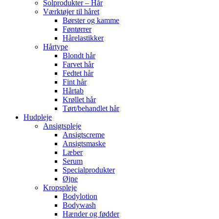
Solprodukter – Hår
Værktøjer til håret
Børster og kamme
Føntørrer
Hårelastikker
Hårtype
Blondt hår
Farvet hår
Fedtet hår
Fint hår
Hårtab
Krøllet hår
Tørt/behandlet hår
Hudpleje
Ansigtspleje
Ansigtscreme
Ansigtsmaske
Læber
Serum
Specialprodukter
Øjne
Kropspleje
Bodylotion
Bodywash
Hænder og fødder