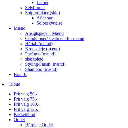
Læber
Selvbruner
Solprodukter (skin)
After sun
Solbeskyttelse
Mænd
Ansigtspleje – Mænd
Conditioner/Treatment for mænd
Hårtab (mænd)
Kropspleje (mænd)
Parfume (mænd)
skægpleje
Styling/Finish (mænd)
Shampoo (mænd)
Brands
Tilbud
Frit valg 50,-
Frit valg 75,-
Frit valg 100,-
Frit valg 125,-
Pakketilbud
Outlet
Hårpleje Outlet