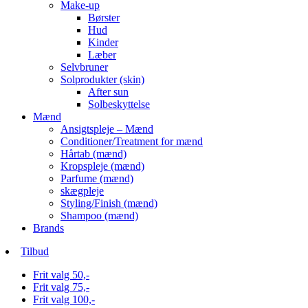
Make-up
Børster
Hud
Kinder
Læber
Selvbruner
Solprodukter (skin)
After sun
Solbeskyttelse
Mænd
Ansigtspleje – Mænd
Conditioner/Treatment for mænd
Hårtab (mænd)
Kropspleje (mænd)
Parfume (mænd)
skægpleje
Styling/Finish (mænd)
Shampoo (mænd)
Brands
Tilbud
Frit valg 50,-
Frit valg 75,-
Frit valg 100,-