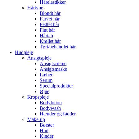
Hårelastikker
Hårtype
Blondt hår
Farvet hår
Fedtet hår
Fint hår
Hårtab
Krøllet hår
Tørt/behandlet hår
Hudpleje
Ansigtspleje
Ansigtscreme
Ansigtsmaske
Læber
Serum
Specialprodukter
Øjne
Kropspleje
Bodylotion
Bodywash
Hænder og fødder
Make-up
Børster
Hud
Kinder