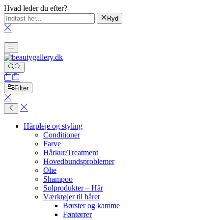
Hvad leder du efter?
Ryd
Filter
Hårpleje og styling
Conditioner
Farve
Hårkur/Treatment
Hovedbundsproblemer
Olie
Shampoo
Solprodukter – Hår
Værktøjer til håret
Børster og kamme
Føntørrer