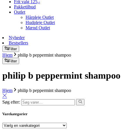
Frit valg 125,-
Pakketilbud
Outlet
Hårpleje Outlet
Hudpleje Outlet
Mænd Outlet
Nyheder
Bestsellers
Filter
Hjem
philip b peppermint shampoo
Filter
philip b peppermint shampoo
Hjem
philip b peppermint shampoo
Søg efter:
Varekategorier