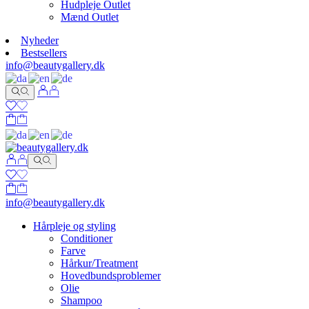
Hudpleje Outlet
Mænd Outlet
Nyheder
Bestsellers
info@beautygallery.dk
info@beautygallery.dk
Hårpleje og styling
Conditioner
Farve
Hårkur/Treatment
Hovedbundsproblemer
Olie
Shampoo