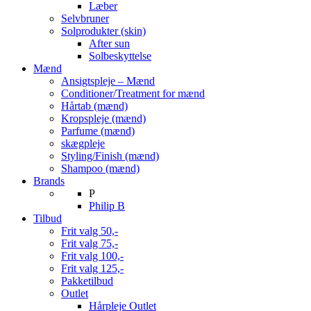
Læber
Selvbruner
Solprodukter (skin)
After sun
Solbeskyttelse
Mænd
Ansigtspleje – Mænd
Conditioner/Treatment for mænd
Hårtab (mænd)
Kropspleje (mænd)
Parfume (mænd)
skægpleje
Styling/Finish (mænd)
Shampoo (mænd)
Brands
P
Philip B
Tilbud
Frit valg 50,-
Frit valg 75,-
Frit valg 100,-
Frit valg 125,-
Pakketilbud
Outlet
Hårpleje Outlet