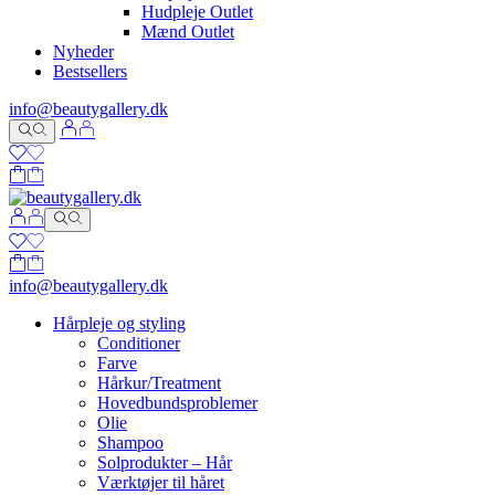
Hudpleje Outlet
Mænd Outlet
Nyheder
Bestsellers
info@beautygallery.dk
info@beautygallery.dk
Hårpleje og styling
Conditioner
Farve
Hårkur/Treatment
Hovedbundsproblemer
Olie
Shampoo
Solprodukter – Hår
Værktøjer til håret