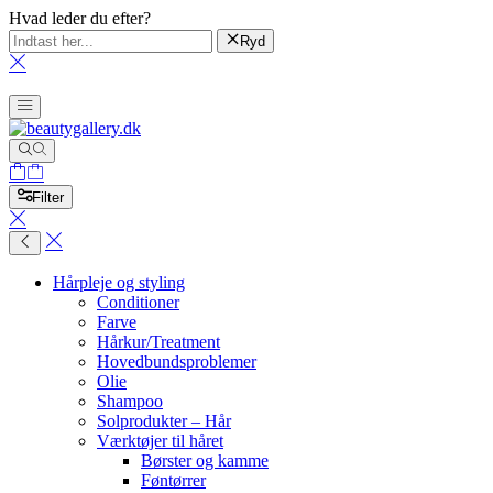
Hvad leder du efter?
Ryd
Filter
Hårpleje og styling
Conditioner
Farve
Hårkur/Treatment
Hovedbundsproblemer
Olie
Shampoo
Solprodukter – Hår
Værktøjer til håret
Børster og kamme
Føntørrer