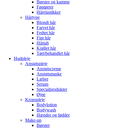
Børster og kamme
Føntørrer
Hårelastikker
Hårtype
Blondt hår
Farvet hår
Fedtet hår
Fint hår
Hårtab
Krøllet hår
Tørt/behandlet hår
Hudpleje
Ansigtspleje
Ansigtscreme
Ansigtsmaske
Læber
Serum
Specialprodukter
Øjne
Kropspleje
Bodylotion
Bodywash
Hænder og fødder
Make-up
Børster