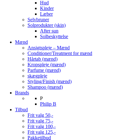
Hud
Kinder
Læber
Selvbruner
Solprodukter (skin)
After sun
Solbeskyttelse
Mænd
Ansigtspleje – Mænd
Conditioner/Treatment for mænd
Hårtab (mænd)
Kropspleje (mænd)
Parfume (mænd)
skægpleje
Styling/Finish (mænd)
Shampoo (mænd)
Brands
P
Philip B
Tilbud
Frit valg 50,-
Frit valg 75,-
Frit valg 100,-
Frit valg 125,-
Pakketilbud