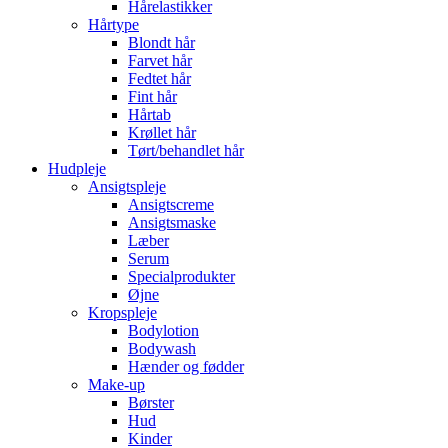
Hårelastikker
Hårtype
Blondt hår
Farvet hår
Fedtet hår
Fint hår
Hårtab
Krøllet hår
Tørt/behandlet hår
Hudpleje
Ansigtspleje
Ansigtscreme
Ansigtsmaske
Læber
Serum
Specialprodukter
Øjne
Kropspleje
Bodylotion
Bodywash
Hænder og fødder
Make-up
Børster
Hud
Kinder