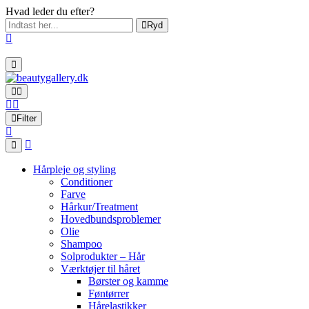
Hvad leder du efter?
Ryd
Filter
Hårpleje og styling
Conditioner
Farve
Hårkur/Treatment
Hovedbundsproblemer
Olie
Shampoo
Solprodukter – Hår
Værktøjer til håret
Børster og kamme
Føntørrer
Hårelastikker