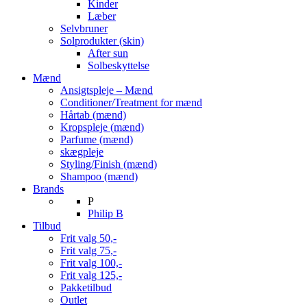
Kinder
Læber
Selvbruner
Solprodukter (skin)
After sun
Solbeskyttelse
Mænd
Ansigtspleje – Mænd
Conditioner/Treatment for mænd
Hårtab (mænd)
Kropspleje (mænd)
Parfume (mænd)
skægpleje
Styling/Finish (mænd)
Shampoo (mænd)
Brands
P
Philip B
Tilbud
Frit valg 50,-
Frit valg 75,-
Frit valg 100,-
Frit valg 125,-
Pakketilbud
Outlet