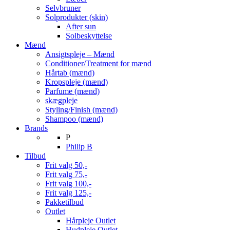
Selvbruner
Solprodukter (skin)
After sun
Solbeskyttelse
Mænd
Ansigtspleje – Mænd
Conditioner/Treatment for mænd
Hårtab (mænd)
Kropspleje (mænd)
Parfume (mænd)
skægpleje
Styling/Finish (mænd)
Shampoo (mænd)
Brands
P
Philip B
Tilbud
Frit valg 50,-
Frit valg 75,-
Frit valg 100,-
Frit valg 125,-
Pakketilbud
Outlet
Hårpleje Outlet
Hudpleje Outlet