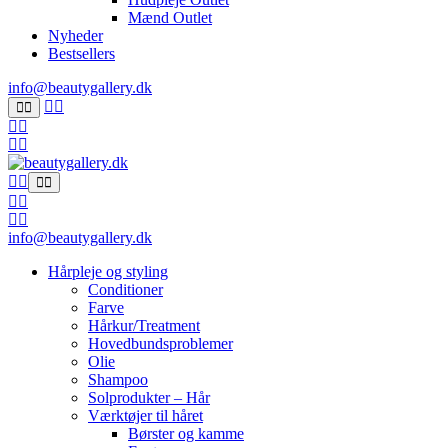
Mænd Outlet
Nyheder
Bestsellers
info@beautygallery.dk
info@beautygallery.dk
Hårpleje og styling
Conditioner
Farve
Hårkur/Treatment
Hovedbundsproblemer
Olie
Shampoo
Solprodukter – Hår
Værktøjer til håret
Børster og kamme