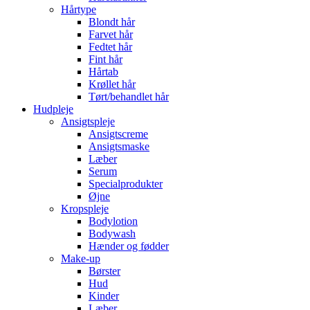
Hårtype
Blondt hår
Farvet hår
Fedtet hår
Fint hår
Hårtab
Krøllet hår
Tørt/behandlet hår
Hudpleje
Ansigtspleje
Ansigtscreme
Ansigtsmaske
Læber
Serum
Specialprodukter
Øjne
Kropspleje
Bodylotion
Bodywash
Hænder og fødder
Make-up
Børster
Hud
Kinder
Læber