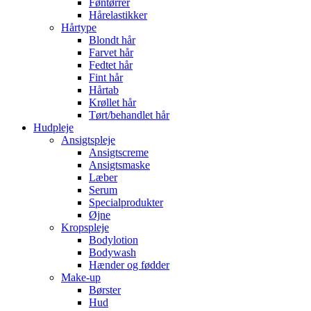
Føntørrer
Hårelastikker
Hårtype
Blondt hår
Farvet hår
Fedtet hår
Fint hår
Hårtab
Krøllet hår
Tørt/behandlet hår
Hudpleje
Ansigtspleje
Ansigtscreme
Ansigtsmaske
Læber
Serum
Specialprodukter
Øjne
Kropspleje
Bodylotion
Bodywash
Hænder og fødder
Make-up
Børster
Hud