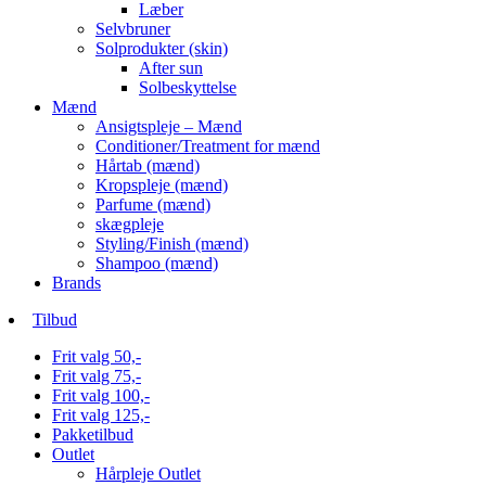
Læber
Selvbruner
Solprodukter (skin)
After sun
Solbeskyttelse
Mænd
Ansigtspleje – Mænd
Conditioner/Treatment for mænd
Hårtab (mænd)
Kropspleje (mænd)
Parfume (mænd)
skægpleje
Styling/Finish (mænd)
Shampoo (mænd)
Brands
Tilbud
Frit valg 50,-
Frit valg 75,-
Frit valg 100,-
Frit valg 125,-
Pakketilbud
Outlet
Hårpleje Outlet