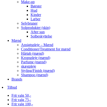
Make-up
Børster
Hud
Kinder
Læber
Selvbruner
Solprodukter (skin)
After sun
Solbeskyttelse
Mænd
Ansigtspleje – Mænd
Conditioner/Treatment for mænd
Hårtab (mænd)
Kropspleje (mænd)
Parfume (mænd)
skægpleje
Styling/Finish (mænd)
Shampoo (mænd)
Brands
Tilbud
Frit valg 50,-
Frit valg 75,-
Frit valg 100,-