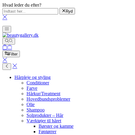
Hvad leder du efter?
Ryd
Filter
Hårpleje og styling
Conditioner
Farve
Hårkur/Treatment
Hovedbundsproblemer
Olie
Shampoo
Solprodukter – Hår
Værktøjer til håret
Børster og kamme
Føntørrer