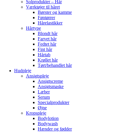
Solprodukter – Hår
Værktøjer til håret
Børster og kamme
Føntørrer
Hårelastikker
Hårtype
Blondt hår
Farvet hår
Fedtet hår
Fint hår
Hårtab
Krøllet hår
Tørt/behandlet hår
Hudpleje
Ansigtspleje
Ansigtscreme
Ansigtsmaske
Læber
Serum
Specialprodukter
Øjne
Kropspleje
Bodylotion
Bodywash
Hænder og fødder