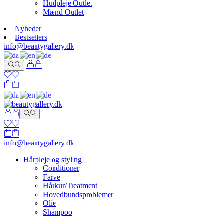
Hudpleje Outlet
Mænd Outlet
Nyheder
Bestsellers
info@beautygallery.dk
info@beautygallery.dk
Hårpleje og styling
Conditioner
Farve
Hårkur/Treatment
Hovedbundsproblemer
Olie
Shampoo