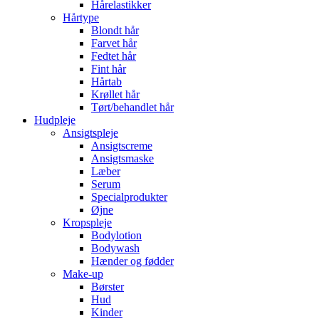
Hårelastikker
Hårtype
Blondt hår
Farvet hår
Fedtet hår
Fint hår
Hårtab
Krøllet hår
Tørt/behandlet hår
Hudpleje
Ansigtspleje
Ansigtscreme
Ansigtsmaske
Læber
Serum
Specialprodukter
Øjne
Kropspleje
Bodylotion
Bodywash
Hænder og fødder
Make-up
Børster
Hud
Kinder