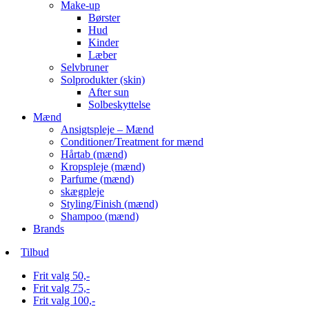
Make-up
Børster
Hud
Kinder
Læber
Selvbruner
Solprodukter (skin)
After sun
Solbeskyttelse
Mænd
Ansigtspleje – Mænd
Conditioner/Treatment for mænd
Hårtab (mænd)
Kropspleje (mænd)
Parfume (mænd)
skægpleje
Styling/Finish (mænd)
Shampoo (mænd)
Brands
Tilbud
Frit valg 50,-
Frit valg 75,-
Frit valg 100,-