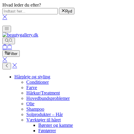
Hvad leder du efter?
Ryd
Filter
Hårpleje og styling
Conditioner
Farve
Hårkur/Treatment
Hovedbundsproblemer
Olie
Shampoo
Solprodukter – Hår
Værktøjer til håret
Børster og kamme
Føntørrer