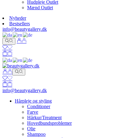
Hudpleje Outlet
Mænd Outlet
Nyheder
Bestsellers
info@beautygallery.dk
info@beautygallery.dk
Hårpleje og styling
Conditioner
Farve
Hårkur/Treatment
Hovedbundsproblemer
Olie
Shampoo