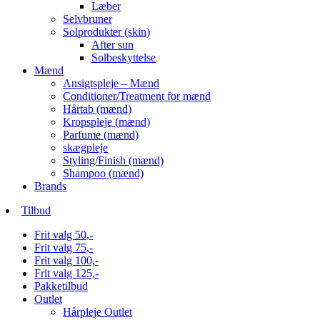
Læber
Selvbruner
Solprodukter (skin)
After sun
Solbeskyttelse
Mænd
Ansigtspleje – Mænd
Conditioner/Treatment for mænd
Hårtab (mænd)
Kropspleje (mænd)
Parfume (mænd)
skægpleje
Styling/Finish (mænd)
Shampoo (mænd)
Brands
Tilbud
Frit valg 50,-
Frit valg 75,-
Frit valg 100,-
Frit valg 125,-
Pakketilbud
Outlet
Hårpleje Outlet