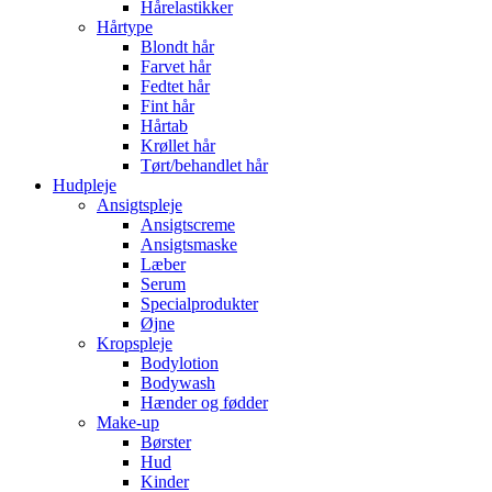
Hårelastikker
Hårtype
Blondt hår
Farvet hår
Fedtet hår
Fint hår
Hårtab
Krøllet hår
Tørt/behandlet hår
Hudpleje
Ansigtspleje
Ansigtscreme
Ansigtsmaske
Læber
Serum
Specialprodukter
Øjne
Kropspleje
Bodylotion
Bodywash
Hænder og fødder
Make-up
Børster
Hud
Kinder