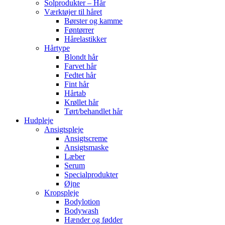
Solprodukter – Hår
Værktøjer til håret
Børster og kamme
Føntørrer
Hårelastikker
Hårtype
Blondt hår
Farvet hår
Fedtet hår
Fint hår
Hårtab
Krøllet hår
Tørt/behandlet hår
Hudpleje
Ansigtspleje
Ansigtscreme
Ansigtsmaske
Læber
Serum
Specialprodukter
Øjne
Kropspleje
Bodylotion
Bodywash
Hænder og fødder