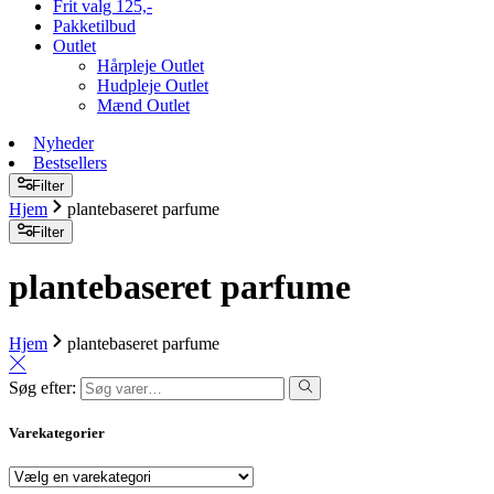
Frit valg 125,-
Pakketilbud
Outlet
Hårpleje Outlet
Hudpleje Outlet
Mænd Outlet
Nyheder
Bestsellers
Filter
Hjem
plantebaseret parfume
Filter
plantebaseret parfume
Hjem
plantebaseret parfume
Søg efter:
Varekategorier