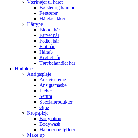
Værktøjer til håret
Børster og kamme
Føntørrer
Hårelastikker
Hårtype
Blondt hår
Farvet hår
Fedtet hår
Fint hår
Hårtab
Krøllet hår
Tørt/behandlet hår
Hudpleje
Ansigtspleje
Ansigtscreme
Ansigtsmaske
Læber
Serum
Specialprodukter
Øjne
Kropspleje
Bodylotion
Bodywash
Hænder og fødder
Make-up