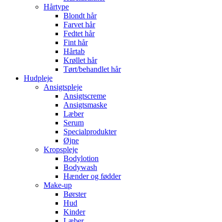
Hårtype
Blondt hår
Farvet hår
Fedtet hår
Fint hår
Hårtab
Krøllet hår
Tørt/behandlet hår
Hudpleje
Ansigtspleje
Ansigtscreme
Ansigtsmaske
Læber
Serum
Specialprodukter
Øjne
Kropspleje
Bodylotion
Bodywash
Hænder og fødder
Make-up
Børster
Hud
Kinder
Læber