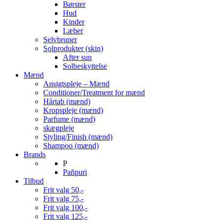
Børster
Hud
Kinder
Læber
Selvbruner
Solprodukter (skin)
After sun
Solbeskyttelse
Mænd
Ansigtspleje – Mænd
Conditioner/Treatment for mænd
Hårtab (mænd)
Kropspleje (mænd)
Parfume (mænd)
skægpleje
Styling/Finish (mænd)
Shampoo (mænd)
Brands
P
Pañpuri
Tilbud
Frit valg 50,-
Frit valg 75,-
Frit valg 100,-
Frit valg 125,-