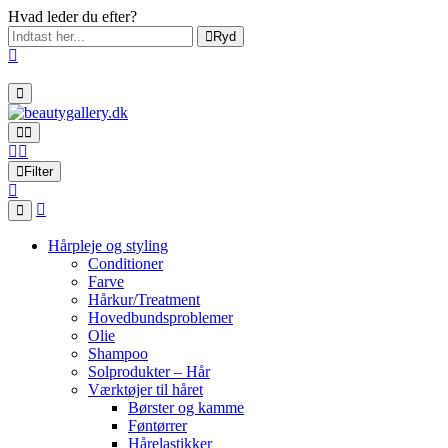
Hvad leder du efter?
Ryd
Filter
Hårpleje og styling
Conditioner
Farve
Hårkur/Treatment
Hovedbundsproblemer
Olie
Shampoo
Solprodukter – Hår
Værktøjer til håret
Børster og kamme
Føntørrer
Hårelastikker