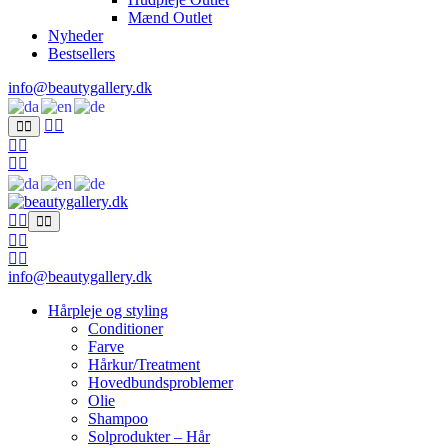
Mænd Outlet
Nyheder
Bestsellers
info@beautygallery.dk
info@beautygallery.dk
Hårpleje og styling
Conditioner
Farve
Hårkur/Treatment
Hovedbundsproblemer
Olie
Shampoo
Solprodukter – Hår