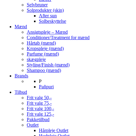
Selvbruner
Solprodukter (skin)
After sun
Solbeskyttelse
Mænd
Ansigtspleje – Mænd
Conditioner/Treatment for mænd
Hårtab (mænd)
Kropspleje (mænd)
Parfume (mænd)
skægpleje
Styling/Finish (mænd)
Shampoo (mænd)
Brands
P
Pañpuri
Tilbud
Frit valg 50,-
Frit valg 75,-
Frit valg 100,-
Frit valg 125,-
Pakketilbud
Outlet
Hårpleje Outlet
Hudpleje Outlet