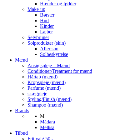
Hænder og fødder
Make-up
Børster
Hud
Kinder
Læber
Selvbruner
Solprodukter (skin)
After sun
Solbeskyttelse
Mænd
Ansigtspleje – Mænd
Conditioner/Treatment for mænd
Hårtab (mænd)
Kropspleje (mænd)
Parfume (mænd)
skægpleje
Styling/Finish (mænd)
Shampoo (mænd)
Brands
M
Mádara
Mellisa
Tilbud
Frit valg 50,-