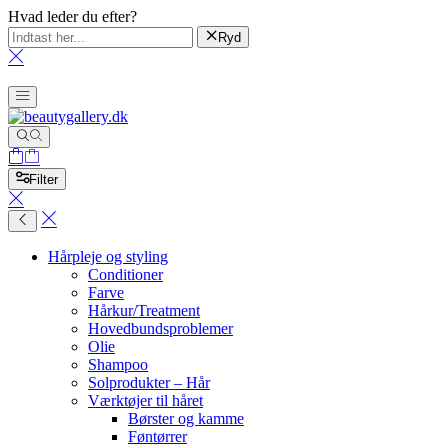
Hvad leder du efter?
Ryd
Filter
Hårpleje og styling
Conditioner
Farve
Hårkur/Treatment
Hovedbundsproblemer
Olie
Shampoo
Solprodukter – Hår
Værktøjer til håret
Børster og kamme
Føntørrer