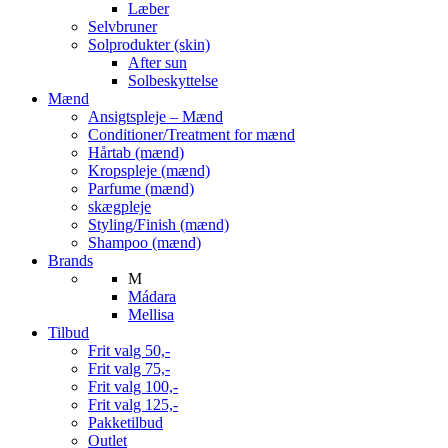
Læber
Selvbruner
Solprodukter (skin)
After sun
Solbeskyttelse
Mænd
Ansigtspleje – Mænd
Conditioner/Treatment for mænd
Hårtab (mænd)
Kropspleje (mænd)
Parfume (mænd)
skægpleje
Styling/Finish (mænd)
Shampoo (mænd)
Brands
M
Mádara
Mellisa
Tilbud
Frit valg 50,-
Frit valg 75,-
Frit valg 100,-
Frit valg 125,-
Pakketilbud
Outlet