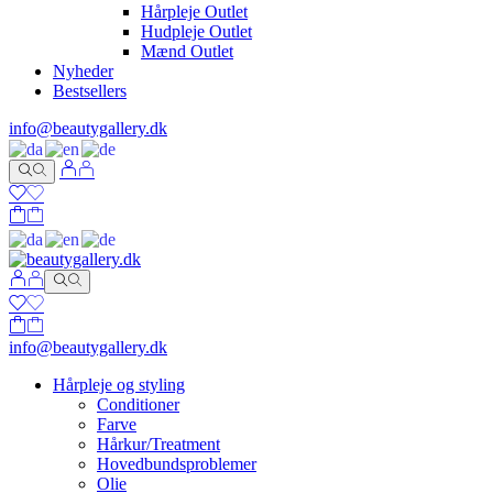
Hårpleje Outlet
Hudpleje Outlet
Mænd Outlet
Nyheder
Bestsellers
info@beautygallery.dk
info@beautygallery.dk
Hårpleje og styling
Conditioner
Farve
Hårkur/Treatment
Hovedbundsproblemer
Olie