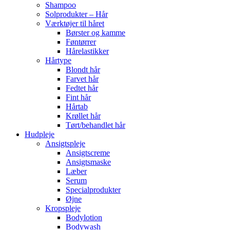
Shampoo
Solprodukter – Hår
Værktøjer til håret
Børster og kamme
Føntørrer
Hårelastikker
Hårtype
Blondt hår
Farvet hår
Fedtet hår
Fint hår
Hårtab
Krøllet hår
Tørt/behandlet hår
Hudpleje
Ansigtspleje
Ansigtscreme
Ansigtsmaske
Læber
Serum
Specialprodukter
Øjne
Kropspleje
Bodylotion
Bodywash