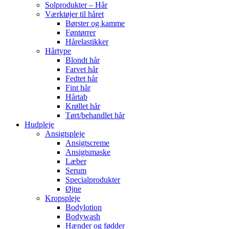
Solprodukter – Hår
Værktøjer til håret
Børster og kamme
Føntørrer
Hårelastikker
Hårtype
Blondt hår
Farvet hår
Fedtet hår
Fint hår
Hårtab
Krøllet hår
Tørt/behandlet hår
Hudpleje
Ansigtspleje
Ansigtscreme
Ansigtsmaske
Læber
Serum
Specialprodukter
Øjne
Kropspleje
Bodylotion
Bodywash
Hænder og fødder