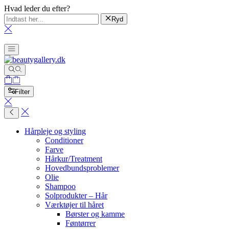
Hvad leder du efter?
Ryd
Filter
Hårpleje og styling
Conditioner
Farve
Hårkur/Treatment
Hovedbundsproblemer
Olie
Shampoo
Solprodukter – Hår
Værktøjer til håret
Børster og kamme
Føntørrer