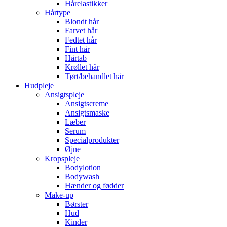
Hårelastikker
Hårtype
Blondt hår
Farvet hår
Fedtet hår
Fint hår
Hårtab
Krøllet hår
Tørt/behandlet hår
Hudpleje
Ansigtspleje
Ansigtscreme
Ansigtsmaske
Læber
Serum
Specialprodukter
Øjne
Kropspleje
Bodylotion
Bodywash
Hænder og fødder
Make-up
Børster
Hud
Kinder