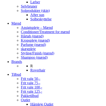
Læber
Selvbruner
Solprodukter (skin)
After sun
Solbeskyttelse
Mænd
Ansigtspleje – Mænd
Conditioner/Treatment for mænd
Hårtab (mænd)
Kropspleje (mænd)
Parfume (mænd)
skægpleje
Styling/Finish (mænd)
Shampoo (mænd)
Brands
R
Roverhair
Tilbud
Frit valg 50,-
Frit valg 75,-
Frit valg 100,-
Frit valg 125,-
Pakketilbud
Outlet
Hårpleje Outlet