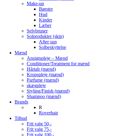
Make-up
Børster
Hud
Kinder
Læber
Selvbruner
Solprodukter (skin)
After sun
Solbeskyttelse
Mænd
Ansigtspleje – Mænd
Conditioner/Treatment for mænd
Hårtab (mænd)
Kropspleje (mænd)
Parfume (mænd)
skægpleje
Styling/Finish (mænd)
Shampoo (mænd)
Brands
R
Roverhair
Tilbud
Frit valg 50,-
Frit valg 75,-
Frit valg 100,-