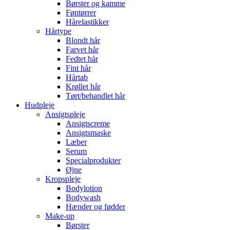
Børster og kamme
Føntørrer
Hårelastikker
Hårtype
Blondt hår
Farvet hår
Fedtet hår
Fint hår
Hårtab
Krøllet hår
Tørt/behandlet hår
Hudpleje
Ansigtspleje
Ansigtscreme
Ansigtsmaske
Læber
Serum
Specialprodukter
Øjne
Kropspleje
Bodylotion
Bodywash
Hænder og fødder
Make-up
Børster