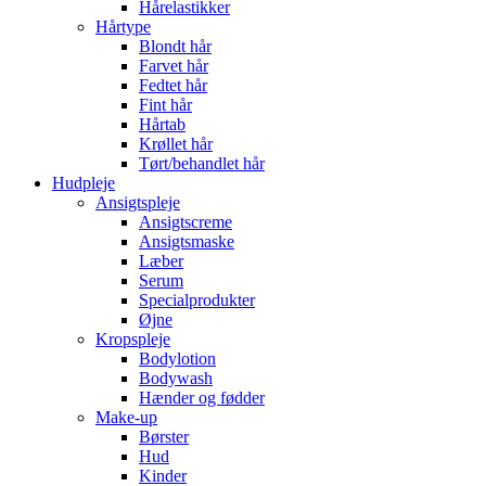
Hårelastikker
Hårtype
Blondt hår
Farvet hår
Fedtet hår
Fint hår
Hårtab
Krøllet hår
Tørt/behandlet hår
Hudpleje
Ansigtspleje
Ansigtscreme
Ansigtsmaske
Læber
Serum
Specialprodukter
Øjne
Kropspleje
Bodylotion
Bodywash
Hænder og fødder
Make-up
Børster
Hud
Kinder