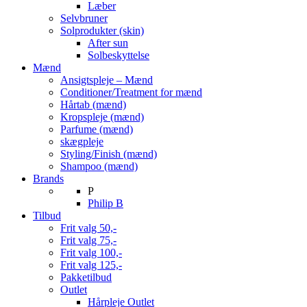
Læber
Selvbruner
Solprodukter (skin)
After sun
Solbeskyttelse
Mænd
Ansigtspleje – Mænd
Conditioner/Treatment for mænd
Hårtab (mænd)
Kropspleje (mænd)
Parfume (mænd)
skægpleje
Styling/Finish (mænd)
Shampoo (mænd)
Brands
P
Philip B
Tilbud
Frit valg 50,-
Frit valg 75,-
Frit valg 100,-
Frit valg 125,-
Pakketilbud
Outlet
Hårpleje Outlet