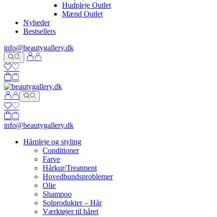
Hudpleje Outlet
Mænd Outlet
Nyheder
Bestsellers
info@beautygallery.dk
info@beautygallery.dk
Hårpleje og styling
Conditioner
Farve
Hårkur/Treatment
Hovedbundsproblemer
Olie
Shampoo
Solprodukter – Hår
Værktøjer til håret