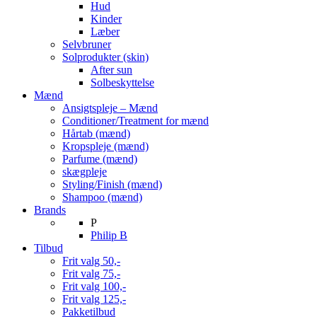
Hud
Kinder
Læber
Selvbruner
Solprodukter (skin)
After sun
Solbeskyttelse
Mænd
Ansigtspleje – Mænd
Conditioner/Treatment for mænd
Hårtab (mænd)
Kropspleje (mænd)
Parfume (mænd)
skægpleje
Styling/Finish (mænd)
Shampoo (mænd)
Brands
P
Philip B
Tilbud
Frit valg 50,-
Frit valg 75,-
Frit valg 100,-
Frit valg 125,-
Pakketilbud