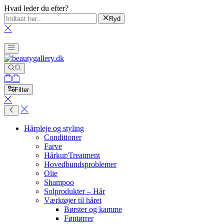
Hvad leder du efter?
Ryd
Filter
Hårpleje og styling
Conditioner
Farve
Hårkur/Treatment
Hovedbundsproblemer
Olie
Shampoo
Solprodukter – Hår
Værktøjer til håret
Børster og kamme
Føntørrer