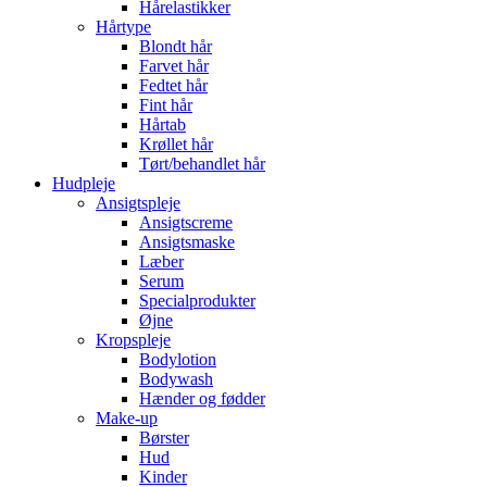
Hårelastikker
Hårtype
Blondt hår
Farvet hår
Fedtet hår
Fint hår
Hårtab
Krøllet hår
Tørt/behandlet hår
Hudpleje
Ansigtspleje
Ansigtscreme
Ansigtsmaske
Læber
Serum
Specialprodukter
Øjne
Kropspleje
Bodylotion
Bodywash
Hænder og fødder
Make-up
Børster
Hud
Kinder