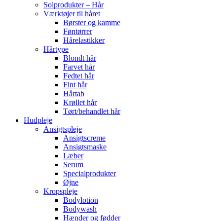
Solprodukter – Hår
Værktøjer til håret
Børster og kamme
Føntørrer
Hårelastikker
Hårtype
Blondt hår
Farvet hår
Fedtet hår
Fint hår
Hårtab
Krøllet hår
Tørt/behandlet hår
Hudpleje
Ansigtspleje
Ansigtscreme
Ansigtsmaske
Læber
Serum
Specialprodukter
Øjne
Kropspleje
Bodylotion
Bodywash
Hænder og fødder