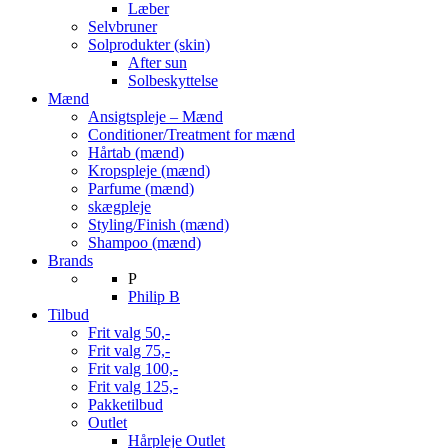
Læber
Selvbruner
Solprodukter (skin)
After sun
Solbeskyttelse
Mænd
Ansigtspleje – Mænd
Conditioner/Treatment for mænd
Hårtab (mænd)
Kropspleje (mænd)
Parfume (mænd)
skægpleje
Styling/Finish (mænd)
Shampoo (mænd)
Brands
P
Philip B
Tilbud
Frit valg 50,-
Frit valg 75,-
Frit valg 100,-
Frit valg 125,-
Pakketilbud
Outlet
Hårpleje Outlet