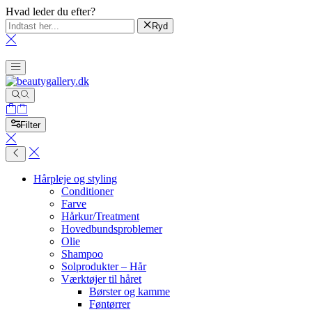
Hvad leder du efter?
Ryd
Filter
Hårpleje og styling
Conditioner
Farve
Hårkur/Treatment
Hovedbundsproblemer
Olie
Shampoo
Solprodukter – Hår
Værktøjer til håret
Børster og kamme
Føntørrer