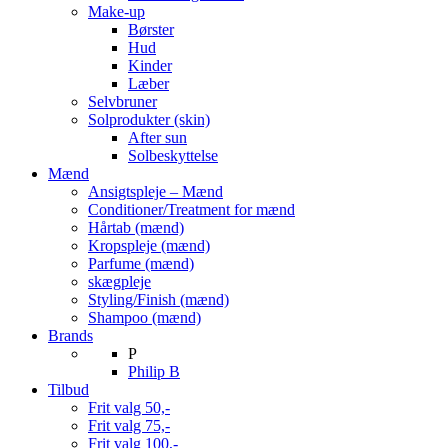
Make-up
Børster
Hud
Kinder
Læber
Selvbruner
Solprodukter (skin)
After sun
Solbeskyttelse
Mænd
Ansigtspleje – Mænd
Conditioner/Treatment for mænd
Hårtab (mænd)
Kropspleje (mænd)
Parfume (mænd)
skægpleje
Styling/Finish (mænd)
Shampoo (mænd)
Brands
P
Philip B
Tilbud
Frit valg 50,-
Frit valg 75,-
Frit valg 100,-