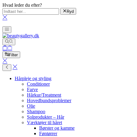
Hvad leder du efter?
Ryd
Filter
Hårpleje og styling
Conditioner
Farve
Hårkur/Treatment
Hovedbundsproblemer
Olie
Shampoo
Solprodukter – Hår
Værktøjer til håret
Børster og kamme
Føntørrer