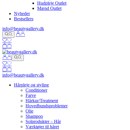
Hudpleje Outlet
Mænd Outlet
Nyheder
Bestsellers
info@beautygallery.dk
info@beautygallery.dk
Hårpleje og styling
Conditioner
Farve
Hårkur/Treatment
Hovedbundsproblemer
Olie
Shampoo
Solprodukter – Hår
Værktøjer til håret