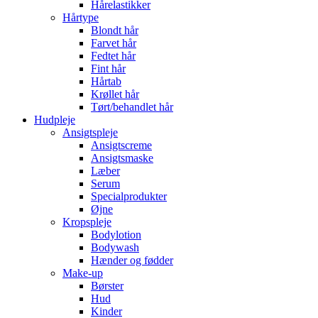
Hårelastikker
Hårtype
Blondt hår
Farvet hår
Fedtet hår
Fint hår
Hårtab
Krøllet hår
Tørt/behandlet hår
Hudpleje
Ansigtspleje
Ansigtscreme
Ansigtsmaske
Læber
Serum
Specialprodukter
Øjne
Kropspleje
Bodylotion
Bodywash
Hænder og fødder
Make-up
Børster
Hud
Kinder