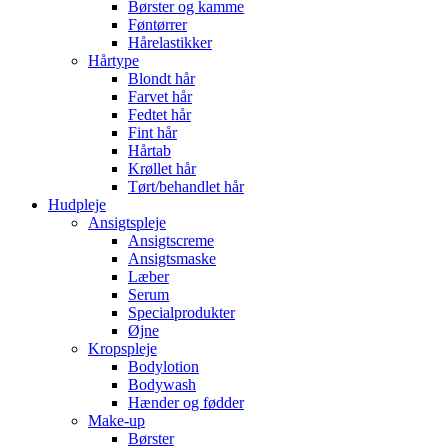
Børster og kamme
Føntørrer
Hårelastikker
Hårtype
Blondt hår
Farvet hår
Fedtet hår
Fint hår
Hårtab
Krøllet hår
Tørt/behandlet hår
Hudpleje
Ansigtspleje
Ansigtscreme
Ansigtsmaske
Læber
Serum
Specialprodukter
Øjne
Kropspleje
Bodylotion
Bodywash
Hænder og fødder
Make-up
Børster