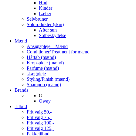
Hud
Kinder
Læber
Selvbruner
Solprodukter (skin)
After sun
Solbeskyttelse
Mænd
Ansigtspleje – Mænd
Conditioner/Treatment for mænd
Hårtab (mænd)
Kropspleje (mænd)
Parfume (mænd)
skægpleje
Styling/Finish (mænd)
Shampoo (mænd)
Brands
O
Oway
Tilbud
Frit valg 50,-
Frit valg 75,-
Frit valg 100,-
Frit valg 125,-
Pakketilbud