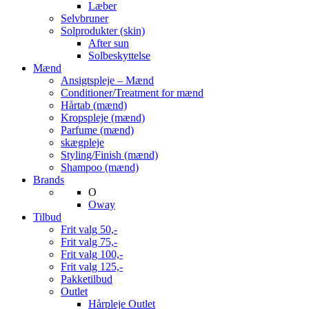
Læber
Selvbruner
Solprodukter (skin)
After sun
Solbeskyttelse
Mænd
Ansigtspleje – Mænd
Conditioner/Treatment for mænd
Hårtab (mænd)
Kropspleje (mænd)
Parfume (mænd)
skægpleje
Styling/Finish (mænd)
Shampoo (mænd)
Brands
O
Oway
Tilbud
Frit valg 50,-
Frit valg 75,-
Frit valg 100,-
Frit valg 125,-
Pakketilbud
Outlet
Hårpleje Outlet