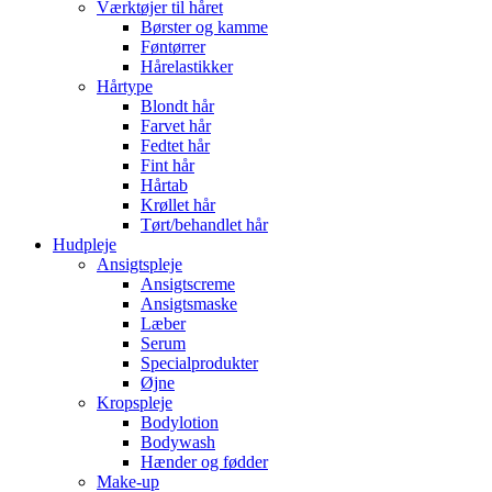
Værktøjer til håret
Børster og kamme
Føntørrer
Hårelastikker
Hårtype
Blondt hår
Farvet hår
Fedtet hår
Fint hår
Hårtab
Krøllet hår
Tørt/behandlet hår
Hudpleje
Ansigtspleje
Ansigtscreme
Ansigtsmaske
Læber
Serum
Specialprodukter
Øjne
Kropspleje
Bodylotion
Bodywash
Hænder og fødder
Make-up