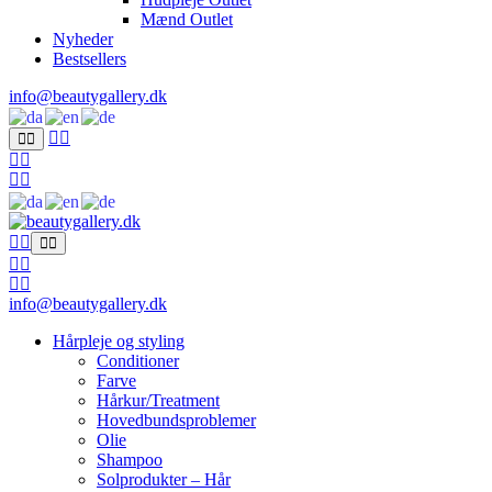
Mænd Outlet
Nyheder
Bestsellers
info@beautygallery.dk
info@beautygallery.dk
Hårpleje og styling
Conditioner
Farve
Hårkur/Treatment
Hovedbundsproblemer
Olie
Shampoo
Solprodukter – Hår