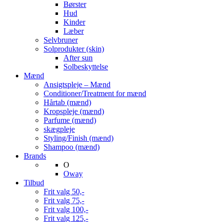
Børster
Hud
Kinder
Læber
Selvbruner
Solprodukter (skin)
After sun
Solbeskyttelse
Mænd
Ansigtspleje – Mænd
Conditioner/Treatment for mænd
Hårtab (mænd)
Kropspleje (mænd)
Parfume (mænd)
skægpleje
Styling/Finish (mænd)
Shampoo (mænd)
Brands
O
Oway
Tilbud
Frit valg 50,-
Frit valg 75,-
Frit valg 100,-
Frit valg 125,-