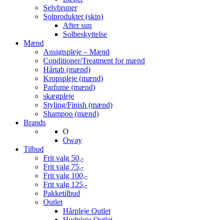
Selvbruner
Solprodukter (skin)
After sun
Solbeskyttelse
Mænd
Ansigtspleje – Mænd
Conditioner/Treatment for mænd
Hårtab (mænd)
Kropspleje (mænd)
Parfume (mænd)
skægpleje
Styling/Finish (mænd)
Shampoo (mænd)
Brands
O
Oway
Tilbud
Frit valg 50,-
Frit valg 75,-
Frit valg 100,-
Frit valg 125,-
Pakketilbud
Outlet
Hårpleje Outlet
Hudpleje Outlet