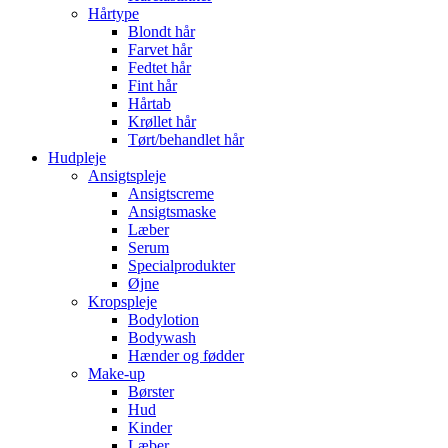
Hårtype
Blondt hår
Farvet hår
Fedtet hår
Fint hår
Hårtab
Krøllet hår
Tørt/behandlet hår
Hudpleje
Ansigtspleje
Ansigtscreme
Ansigtsmaske
Læber
Serum
Specialprodukter
Øjne
Kropspleje
Bodylotion
Bodywash
Hænder og fødder
Make-up
Børster
Hud
Kinder
Læber