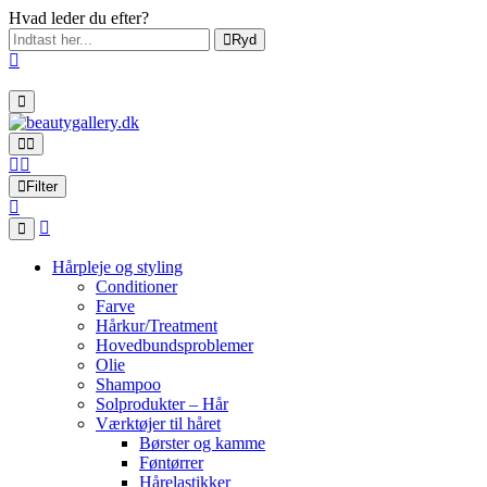
Hvad leder du efter?
Ryd
Filter
Hårpleje og styling
Conditioner
Farve
Hårkur/Treatment
Hovedbundsproblemer
Olie
Shampoo
Solprodukter – Hår
Værktøjer til håret
Børster og kamme
Føntørrer
Hårelastikker