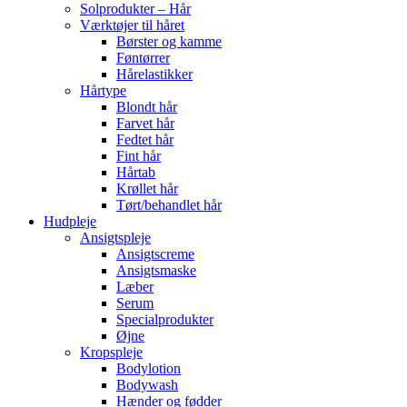
Solprodukter – Hår
Værktøjer til håret
Børster og kamme
Føntørrer
Hårelastikker
Hårtype
Blondt hår
Farvet hår
Fedtet hår
Fint hår
Hårtab
Krøllet hår
Tørt/behandlet hår
Hudpleje
Ansigtspleje
Ansigtscreme
Ansigtsmaske
Læber
Serum
Specialprodukter
Øjne
Kropspleje
Bodylotion
Bodywash
Hænder og fødder