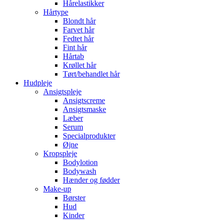
Hårelastikker
Hårtype
Blondt hår
Farvet hår
Fedtet hår
Fint hår
Hårtab
Krøllet hår
Tørt/behandlet hår
Hudpleje
Ansigtspleje
Ansigtscreme
Ansigtsmaske
Læber
Serum
Specialprodukter
Øjne
Kropspleje
Bodylotion
Bodywash
Hænder og fødder
Make-up
Børster
Hud
Kinder