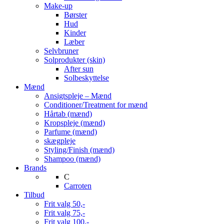
Make-up
Børster
Hud
Kinder
Læber
Selvbruner
Solprodukter (skin)
After sun
Solbeskyttelse
Mænd
Ansigtspleje – Mænd
Conditioner/Treatment for mænd
Hårtab (mænd)
Kropspleje (mænd)
Parfume (mænd)
skægpleje
Styling/Finish (mænd)
Shampoo (mænd)
Brands
C
Carroten
Tilbud
Frit valg 50,-
Frit valg 75,-
Frit valg 100,-