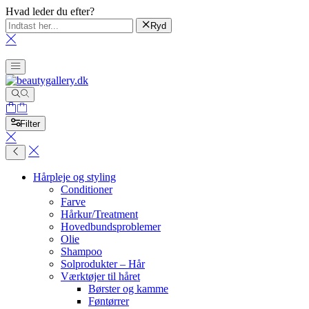
Hvad leder du efter?
Ryd
Filter
Hårpleje og styling
Conditioner
Farve
Hårkur/Treatment
Hovedbundsproblemer
Olie
Shampoo
Solprodukter – Hår
Værktøjer til håret
Børster og kamme
Føntørrer