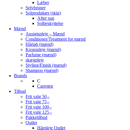
Læber
Selvbruner
Solprodukter (skin)
After sun
Solbeskyttelse
Mænd
Ansigtspleje – Mænd
Conditioner/Treatment for mænd
Hårtab (mænd)
Kropspleje (mænd)
Parfume (mænd)
skægpleje
Styling/Finish (mænd)
Shampoo (mænd)
Brands
C
Carroten
Tilbud
Frit valg 50,-
Frit valg 75,-
Frit valg 100,-
Frit valg 125,-
Pakketilbud
Outlet
Hårpleje Outlet