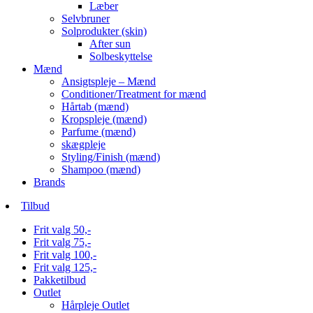
Læber
Selvbruner
Solprodukter (skin)
After sun
Solbeskyttelse
Mænd
Ansigtspleje – Mænd
Conditioner/Treatment for mænd
Hårtab (mænd)
Kropspleje (mænd)
Parfume (mænd)
skægpleje
Styling/Finish (mænd)
Shampoo (mænd)
Brands
Tilbud
Frit valg 50,-
Frit valg 75,-
Frit valg 100,-
Frit valg 125,-
Pakketilbud
Outlet
Hårpleje Outlet