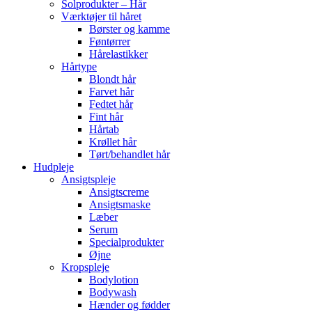
Solprodukter – Hår
Værktøjer til håret
Børster og kamme
Føntørrer
Hårelastikker
Hårtype
Blondt hår
Farvet hår
Fedtet hår
Fint hår
Hårtab
Krøllet hår
Tørt/behandlet hår
Hudpleje
Ansigtspleje
Ansigtscreme
Ansigtsmaske
Læber
Serum
Specialprodukter
Øjne
Kropspleje
Bodylotion
Bodywash
Hænder og fødder