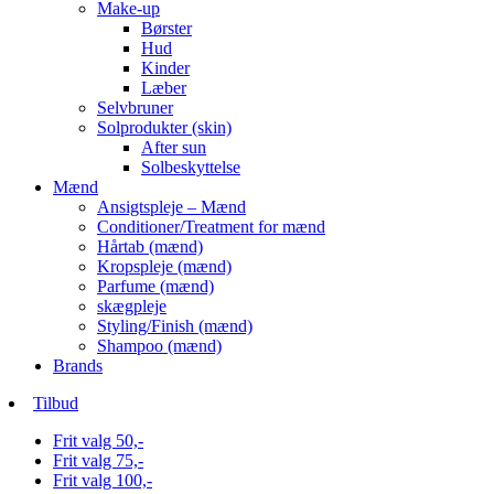
Make-up
Børster
Hud
Kinder
Læber
Selvbruner
Solprodukter (skin)
After sun
Solbeskyttelse
Mænd
Ansigtspleje – Mænd
Conditioner/Treatment for mænd
Hårtab (mænd)
Kropspleje (mænd)
Parfume (mænd)
skægpleje
Styling/Finish (mænd)
Shampoo (mænd)
Brands
Tilbud
Frit valg 50,-
Frit valg 75,-
Frit valg 100,-