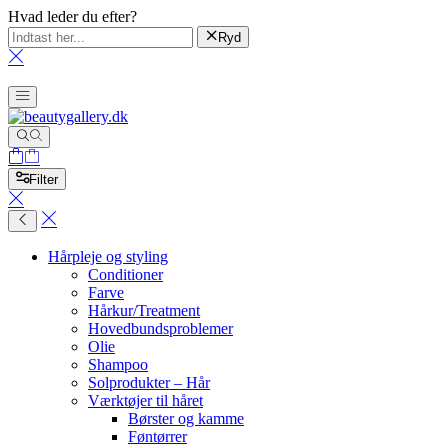
Hvad leder du efter?
Ryd
Filter
Hårpleje og styling
Conditioner
Farve
Hårkur/Treatment
Hovedbundsproblemer
Olie
Shampoo
Solprodukter – Hår
Værktøjer til håret
Børster og kamme
Føntørrer