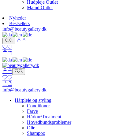
Hudpleje Outlet
Mænd Outlet
Nyheder
Bestsellers
info@beautygallery.dk
info@beautygallery.dk
Hårpleje og styling
Conditioner
Farve
Hårkur/Treatment
Hovedbundsproblemer
Olie
Shampoo