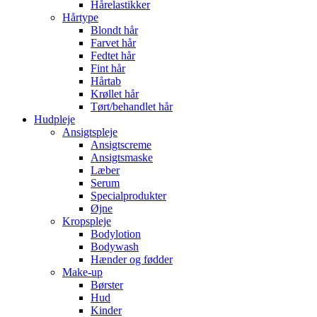
Hårelastikker
Hårtype
Blondt hår
Farvet hår
Fedtet hår
Fint hår
Hårtab
Krøllet hår
Tørt/behandlet hår
Hudpleje
Ansigtspleje
Ansigtscreme
Ansigtsmaske
Læber
Serum
Specialprodukter
Øjne
Kropspleje
Bodylotion
Bodywash
Hænder og fødder
Make-up
Børster
Hud
Kinder