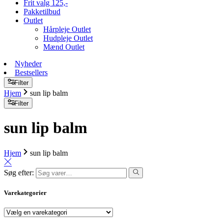
Frit valg 125,-
Pakketilbud
Outlet
Hårpleje Outlet
Hudpleje Outlet
Mænd Outlet
Nyheder
Bestsellers
Filter
Hjem
sun lip balm
Filter
sun lip balm
Hjem
sun lip balm
Søg efter:
Varekategorier