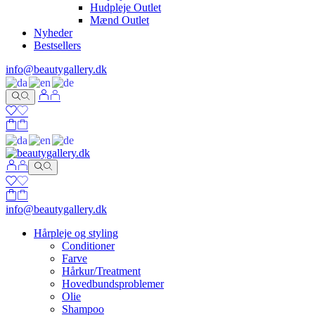
Hudpleje Outlet
Mænd Outlet
Nyheder
Bestsellers
info@beautygallery.dk
info@beautygallery.dk
Hårpleje og styling
Conditioner
Farve
Hårkur/Treatment
Hovedbundsproblemer
Olie
Shampoo