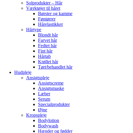
Solprodukter – Hår
Værktøjer til håret
Børster og kamme
Føntørrer
Hårelastikker
Hårtype
Blondt hår
Farvet hår
Fedtet hår
Fint hår
Hårtab
Krøllet hår
Tørt/behandlet hår
Hudpleje
Ansigtspleje
Ansigtscreme
Ansigtsmaske
Læber
Serum
Specialprodukter
Øjne
Kropspleje
Bodylotion
Bodywash
Hænder og fødder