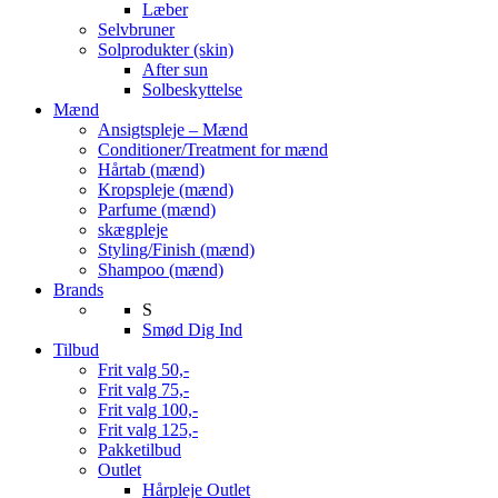
Læber
Selvbruner
Solprodukter (skin)
After sun
Solbeskyttelse
Mænd
Ansigtspleje – Mænd
Conditioner/Treatment for mænd
Hårtab (mænd)
Kropspleje (mænd)
Parfume (mænd)
skægpleje
Styling/Finish (mænd)
Shampoo (mænd)
Brands
S
Smød Dig Ind
Tilbud
Frit valg 50,-
Frit valg 75,-
Frit valg 100,-
Frit valg 125,-
Pakketilbud
Outlet
Hårpleje Outlet