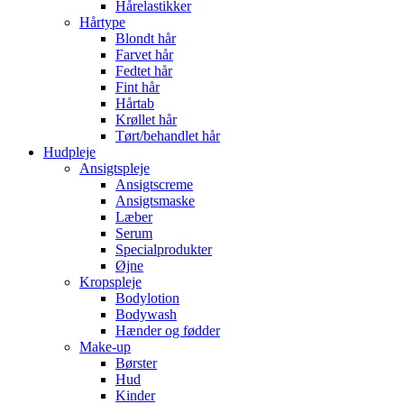
Hårelastikker
Hårtype
Blondt hår
Farvet hår
Fedtet hår
Fint hår
Hårtab
Krøllet hår
Tørt/behandlet hår
Hudpleje
Ansigtspleje
Ansigtscreme
Ansigtsmaske
Læber
Serum
Specialprodukter
Øjne
Kropspleje
Bodylotion
Bodywash
Hænder og fødder
Make-up
Børster
Hud
Kinder