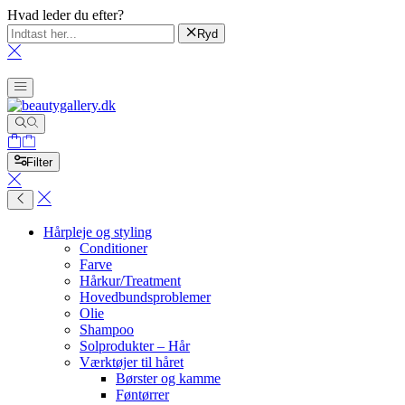
Hvad leder du efter?
Ryd
Filter
Hårpleje og styling
Conditioner
Farve
Hårkur/Treatment
Hovedbundsproblemer
Olie
Shampoo
Solprodukter – Hår
Værktøjer til håret
Børster og kamme
Føntørrer