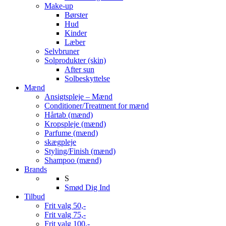
Make-up
Børster
Hud
Kinder
Læber
Selvbruner
Solprodukter (skin)
After sun
Solbeskyttelse
Mænd
Ansigtspleje – Mænd
Conditioner/Treatment for mænd
Hårtab (mænd)
Kropspleje (mænd)
Parfume (mænd)
skægpleje
Styling/Finish (mænd)
Shampoo (mænd)
Brands
S
Smød Dig Ind
Tilbud
Frit valg 50,-
Frit valg 75,-
Frit valg 100,-