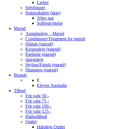
Læber
Selvbruner
Solprodukter (skin)
After sun
Solbeskyttelse
Mænd
Ansigtspleje – Mænd
Conditioner/Treatment for mænd
Hårtab (mænd)
Kropspleje (mænd)
Parfume (mænd)
skægpleje
Styling/Finish (mænd)
Shampoo (mænd)
Brands
E
Eleven Australia
Tilbud
Frit valg 50,-
Frit valg 75,-
Frit valg 100,-
Frit valg 125,-
Pakketilbud
Outlet
Hårpleje Outlet