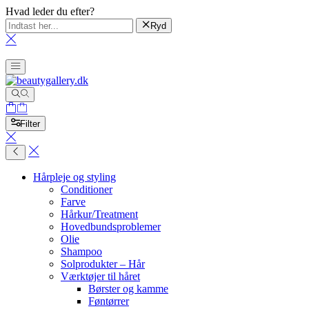
Hvad leder du efter?
Ryd
Filter
Hårpleje og styling
Conditioner
Farve
Hårkur/Treatment
Hovedbundsproblemer
Olie
Shampoo
Solprodukter – Hår
Værktøjer til håret
Børster og kamme
Føntørrer