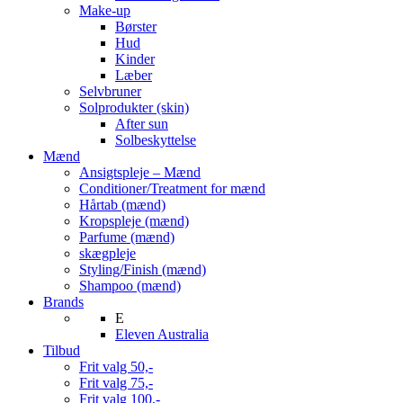
Make-up
Børster
Hud
Kinder
Læber
Selvbruner
Solprodukter (skin)
After sun
Solbeskyttelse
Mænd
Ansigtspleje – Mænd
Conditioner/Treatment for mænd
Hårtab (mænd)
Kropspleje (mænd)
Parfume (mænd)
skægpleje
Styling/Finish (mænd)
Shampoo (mænd)
Brands
E
Eleven Australia
Tilbud
Frit valg 50,-
Frit valg 75,-
Frit valg 100,-