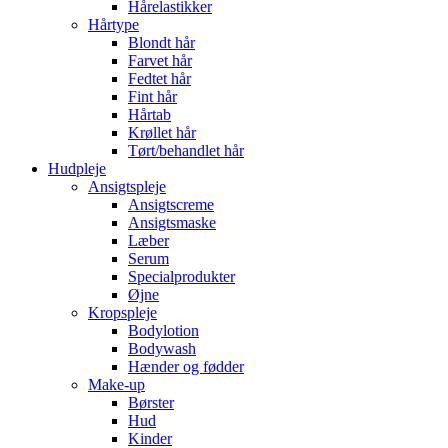
Hårelastikker
Hårtype
Blondt hår
Farvet hår
Fedtet hår
Fint hår
Hårtab
Krøllet hår
Tørt/behandlet hår
Hudpleje
Ansigtspleje
Ansigtscreme
Ansigtsmaske
Læber
Serum
Specialprodukter
Øjne
Kropspleje
Bodylotion
Bodywash
Hænder og fødder
Make-up
Børster
Hud
Kinder