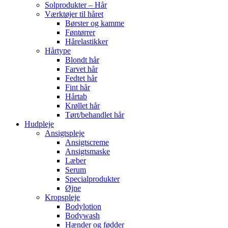
Solprodukter – Hår
Værktøjer til håret
Børster og kamme
Føntørrer
Hårelastikker
Hårtype
Blondt hår
Farvet hår
Fedtet hår
Fint hår
Hårtab
Krøllet hår
Tørt/behandlet hår
Hudpleje
Ansigtspleje
Ansigtscreme
Ansigtsmaske
Læber
Serum
Specialprodukter
Øjne
Kropspleje
Bodylotion
Bodywash
Hænder og fødder