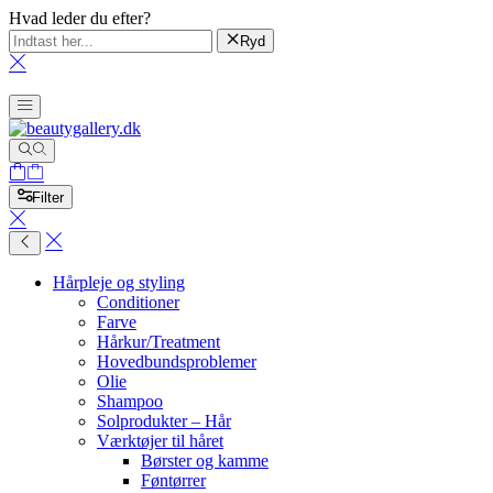
Hvad leder du efter?
Ryd
Filter
Hårpleje og styling
Conditioner
Farve
Hårkur/Treatment
Hovedbundsproblemer
Olie
Shampoo
Solprodukter – Hår
Værktøjer til håret
Børster og kamme
Føntørrer