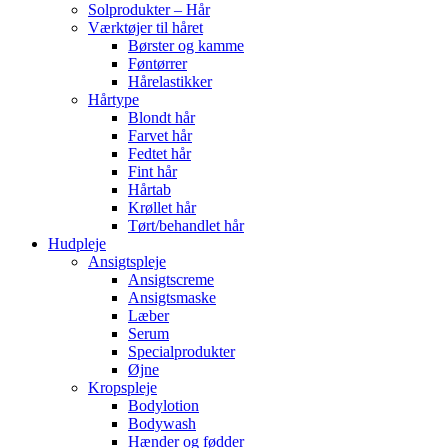
Solprodukter – Hår
Værktøjer til håret
Børster og kamme
Føntørrer
Hårelastikker
Hårtype
Blondt hår
Farvet hår
Fedtet hår
Fint hår
Hårtab
Krøllet hår
Tørt/behandlet hår
Hudpleje
Ansigtspleje
Ansigtscreme
Ansigtsmaske
Læber
Serum
Specialprodukter
Øjne
Kropspleje
Bodylotion
Bodywash
Hænder og fødder