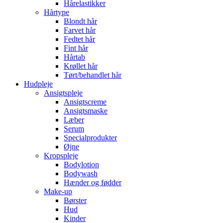
Hårelastikker
Hårtype
Blondt hår
Farvet hår
Fedtet hår
Fint hår
Hårtab
Krøllet hår
Tørt/behandlet hår
Hudpleje
Ansigtspleje
Ansigtscreme
Ansigtsmaske
Læber
Serum
Specialprodukter
Øjne
Kropspleje
Bodylotion
Bodywash
Hænder og fødder
Make-up
Børster
Hud
Kinder