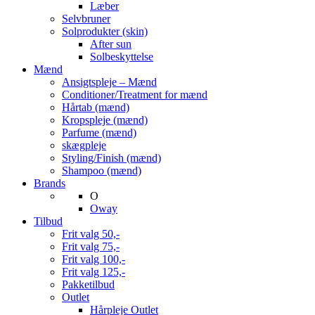
Læber
Selvbruner
Solprodukter (skin)
After sun
Solbeskyttelse
Mænd
Ansigtspleje – Mænd
Conditioner/Treatment for mænd
Hårtab (mænd)
Kropspleje (mænd)
Parfume (mænd)
skægpleje
Styling/Finish (mænd)
Shampoo (mænd)
Brands
O
Oway
Tilbud
Frit valg 50,-
Frit valg 75,-
Frit valg 100,-
Frit valg 125,-
Pakketilbud
Outlet
Hårpleje Outlet