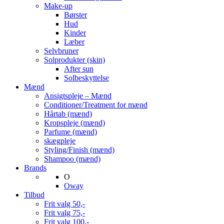
Make-up
Børster
Hud
Kinder
Læber
Selvbruner
Solprodukter (skin)
After sun
Solbeskyttelse
Mænd
Ansigtspleje – Mænd
Conditioner/Treatment for mænd
Hårtab (mænd)
Kropspleje (mænd)
Parfume (mænd)
skægpleje
Styling/Finish (mænd)
Shampoo (mænd)
Brands
O
Oway
Tilbud
Frit valg 50,-
Frit valg 75,-
Frit valg 100,-