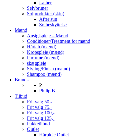
Læber
Selvbruner
Solprodukter (skin)
After sun
Solbeskyttelse
Mænd
Ansigtspleje – Mænd
Conditioner/Treatment for mænd
Hårtab (mænd)
Kropspleje (mænd)
Parfume (mænd)
skægpleje
Styling/Finish (mænd)
Shampoo (mænd)
Brands
P
Philip B
Tilbud
Frit valg 50,-
Frit valg 75,-
Frit valg 100,-
Frit valg 125,-
Pakketilbud
Outlet
Hårpleje Outlet