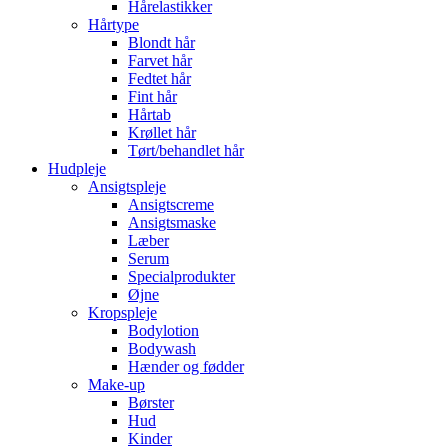
Hårelastikker
Hårtype
Blondt hår
Farvet hår
Fedtet hår
Fint hår
Hårtab
Krøllet hår
Tørt/behandlet hår
Hudpleje
Ansigtspleje
Ansigtscreme
Ansigtsmaske
Læber
Serum
Specialprodukter
Øjne
Kropspleje
Bodylotion
Bodywash
Hænder og fødder
Make-up
Børster
Hud
Kinder