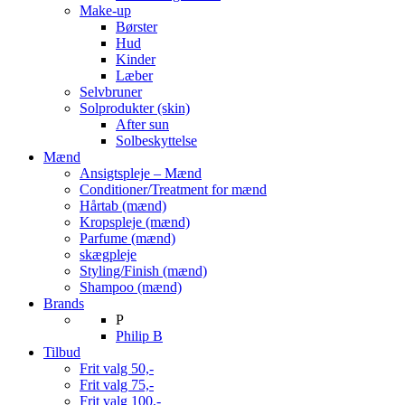
Make-up
Børster
Hud
Kinder
Læber
Selvbruner
Solprodukter (skin)
After sun
Solbeskyttelse
Mænd
Ansigtspleje – Mænd
Conditioner/Treatment for mænd
Hårtab (mænd)
Kropspleje (mænd)
Parfume (mænd)
skægpleje
Styling/Finish (mænd)
Shampoo (mænd)
Brands
P
Philip B
Tilbud
Frit valg 50,-
Frit valg 75,-
Frit valg 100,-