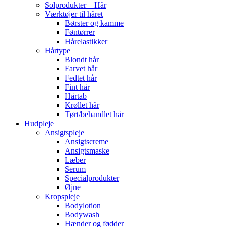
Solprodukter – Hår
Værktøjer til håret
Børster og kamme
Føntørrer
Hårelastikker
Hårtype
Blondt hår
Farvet hår
Fedtet hår
Fint hår
Hårtab
Krøllet hår
Tørt/behandlet hår
Hudpleje
Ansigtspleje
Ansigtscreme
Ansigtsmaske
Læber
Serum
Specialprodukter
Øjne
Kropspleje
Bodylotion
Bodywash
Hænder og fødder