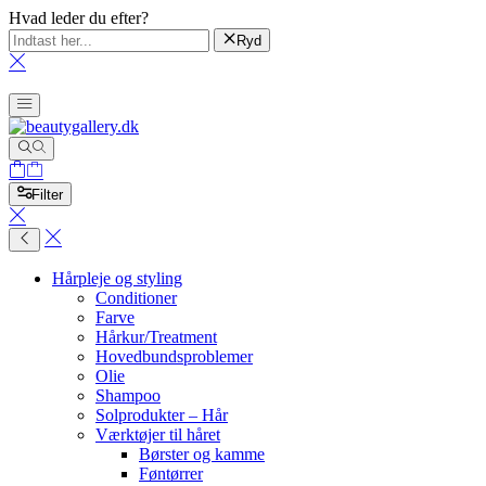
Hvad leder du efter?
Ryd
Filter
Hårpleje og styling
Conditioner
Farve
Hårkur/Treatment
Hovedbundsproblemer
Olie
Shampoo
Solprodukter – Hår
Værktøjer til håret
Børster og kamme
Føntørrer