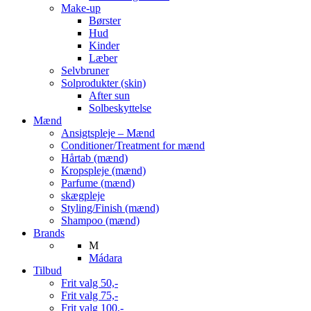
Make-up
Børster
Hud
Kinder
Læber
Selvbruner
Solprodukter (skin)
After sun
Solbeskyttelse
Mænd
Ansigtspleje – Mænd
Conditioner/Treatment for mænd
Hårtab (mænd)
Kropspleje (mænd)
Parfume (mænd)
skægpleje
Styling/Finish (mænd)
Shampoo (mænd)
Brands
M
Mádara
Tilbud
Frit valg 50,-
Frit valg 75,-
Frit valg 100,-