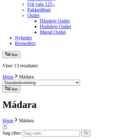
Frit valg 125,-
Pakketilbud
Outlet
Hårpleje Outlet
Hudpleje Outlet
Mænd Outlet
Nyheder
Bestsellers
Filter
Viser 13 resultater
Hjem
Mádara
Filter
Mádara
Hjem
Mádara
Søg efter: