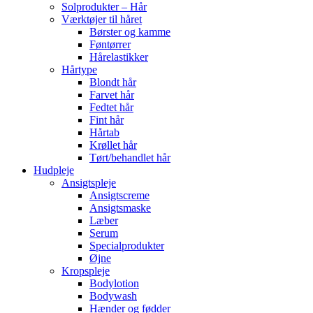
Solprodukter – Hår
Værktøjer til håret
Børster og kamme
Føntørrer
Hårelastikker
Hårtype
Blondt hår
Farvet hår
Fedtet hår
Fint hår
Hårtab
Krøllet hår
Tørt/behandlet hår
Hudpleje
Ansigtspleje
Ansigtscreme
Ansigtsmaske
Læber
Serum
Specialprodukter
Øjne
Kropspleje
Bodylotion
Bodywash
Hænder og fødder