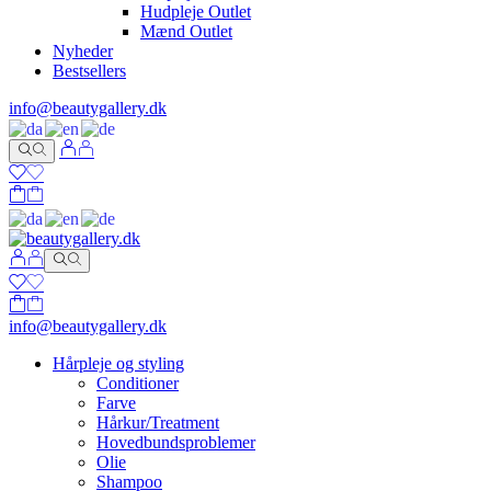
Hudpleje Outlet
Mænd Outlet
Nyheder
Bestsellers
info@beautygallery.dk
info@beautygallery.dk
Hårpleje og styling
Conditioner
Farve
Hårkur/Treatment
Hovedbundsproblemer
Olie
Shampoo