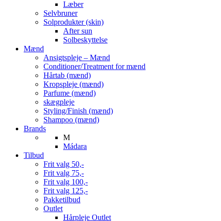
Læber
Selvbruner
Solprodukter (skin)
After sun
Solbeskyttelse
Mænd
Ansigtspleje – Mænd
Conditioner/Treatment for mænd
Hårtab (mænd)
Kropspleje (mænd)
Parfume (mænd)
skægpleje
Styling/Finish (mænd)
Shampoo (mænd)
Brands
M
Mádara
Tilbud
Frit valg 50,-
Frit valg 75,-
Frit valg 100,-
Frit valg 125,-
Pakketilbud
Outlet
Hårpleje Outlet