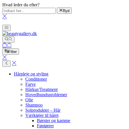
Hvad leder du efter?
Ryd
Filter
Hårpleje og styling
Conditioner
Farve
Hårkur/Treatment
Hovedbundsproblemer
Olie
Shampoo
Solprodukter – Hår
Værktøjer til håret
Børster og kamme
Føntørrer