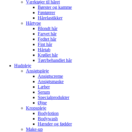
Værktøjer til håret
Børster og kamme
Føntørrer
Hårelastikker
Hårtype
Blondt hår
Farvet hår
Fedtet hår
Fint hår
Hårtab
Krøllet hår
Tørt/behandlet hår
Hudpleje
Ansigtspleje
Ansigtscreme
Ansigtsmaske
Læber
Serum
Specialprodukter
Øjne
Kropspleje
Bodylotion
Bodywash
Hænder og fødder
Make-up