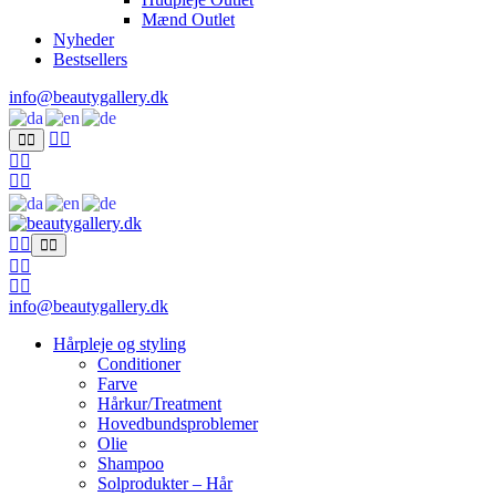
Mænd Outlet
Nyheder
Bestsellers
info@beautygallery.dk
info@beautygallery.dk
Hårpleje og styling
Conditioner
Farve
Hårkur/Treatment
Hovedbundsproblemer
Olie
Shampoo
Solprodukter – Hår