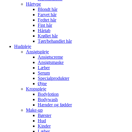
Hårtype
Blondt hår
Farvet hår
Fedtet hår
Fint hår
Hårtab
Krøllet hår
Tørt/behandlet hår
Hudpleje
Ansigtspleje
Ansigtscreme
Ansigtsmaske
Læber
Serum
Specialprodukter
Øjne
Kropspleje
Bodylotion
Bodywash
Hænder og fødder
Make-up
Børster
Hud
Kinder
Læber