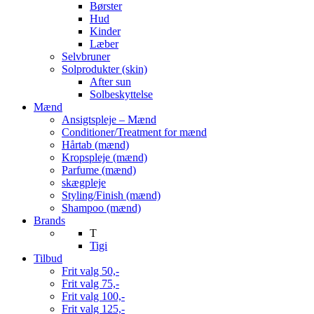
Børster
Hud
Kinder
Læber
Selvbruner
Solprodukter (skin)
After sun
Solbeskyttelse
Mænd
Ansigtspleje – Mænd
Conditioner/Treatment for mænd
Hårtab (mænd)
Kropspleje (mænd)
Parfume (mænd)
skægpleje
Styling/Finish (mænd)
Shampoo (mænd)
Brands
T
Tigi
Tilbud
Frit valg 50,-
Frit valg 75,-
Frit valg 100,-
Frit valg 125,-