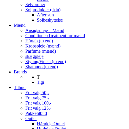
Selvbruner
Solprodukter (skin)
After sun
Solbeskyttelse
Mænd
Ansigtspleje – Mænd
Conditioner/Treatment for mænd
Hårtab (mænd)
Kropspleje (mænd)
Parfume (mænd)
skægpleje
Styling/Finish (mænd)
Shampoo (mænd)
Brands
T
Tigi
Tilbud
Frit valg 50,-
Frit valg 75,-
Frit valg 100,-
Frit valg 125,-
Pakketilbud
Outlet
Hårpleje Outlet
Hudpleje Outlet