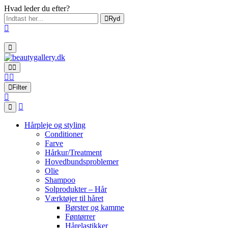
Hvad leder du efter?
Ryd
Filter
Hårpleje og styling
Conditioner
Farve
Hårkur/Treatment
Hovedbundsproblemer
Olie
Shampoo
Solprodukter – Hår
Værktøjer til håret
Børster og kamme
Føntørrer
Hårelastikker