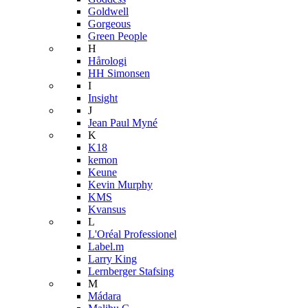
Goldwell
Gorgeous
Green People
H
Hårologi
HH Simonsen
I
Insight
J
Jean Paul Myné
K
K18
kemon
Keune
Kevin Murphy
KMS
Kvansus
L
L'Oréal Professionel
Label.m
Larry King
Lernberger Stafsing
M
Mádara