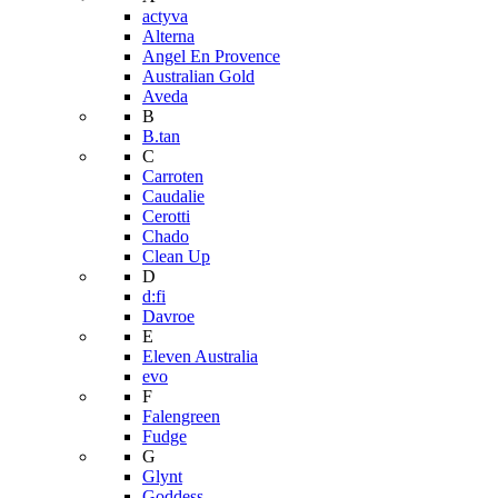
actyva
Alterna
Angel En Provence
Australian Gold
Aveda
B
B.tan
C
Carroten
Caudalie
Cerotti
Chado
Clean Up
D
d:fi
Davroe
E
Eleven Australia
evo
F
Falengreen
Fudge
G
Glynt
Goddess