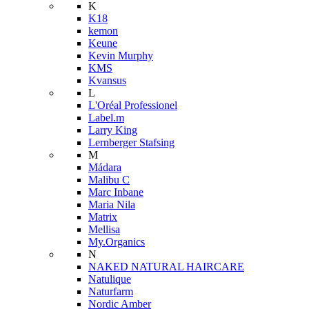
K
K18
kemon
Keune
Kevin Murphy
KMS
Kvansus
L
L'Oréal Professionel
Label.m
Larry King
Lernberger Stafsing
M
Mádara
Malibu C
Marc Inbane
Maria Nila
Matrix
Mellisa
My.Organics
N
NAKED NATURAL HAIRCARE
Natulique
Naturfarm
Nordic Amber