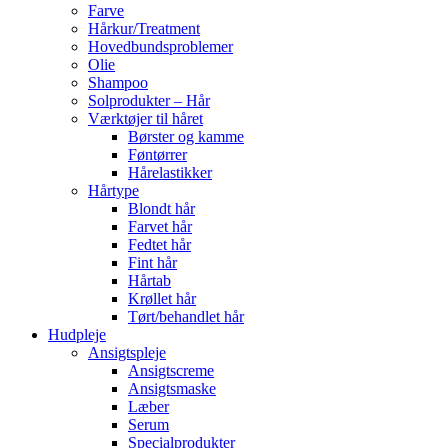
Farve
Hårkur/Treatment
Hovedbundsproblemer
Olie
Shampoo
Solprodukter – Hår
Værktøjer til håret
Børster og kamme
Føntørrer
Hårelastikker
Hårtype
Blondt hår
Farvet hår
Fedtet hår
Fint hår
Hårtab
Krøllet hår
Tørt/behandlet hår
Hudpleje
Ansigtspleje
Ansigtscreme
Ansigtsmaske
Læber
Serum
Specialprodukter