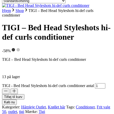
Hjem
Shop
TIGI – Bed Head Styleshots hi-def curls
conditioner
TIGI – Bed Head Styleshots hi-
def curls conditioner
-58%
TIGI – Bed Head Styleshots hi-def curls conditioner
13 på lager
TIGI - Bed Head Styleshots hi-def curls conditioner antal
Tilføj til kurv
Køb nu
Kategorier:
Hårpleje Outlet
,
Krøllet hår
Tags:
Conditioner
,
Frit valg
50
,
outlet
,
tigi
Mærke:
Tigi