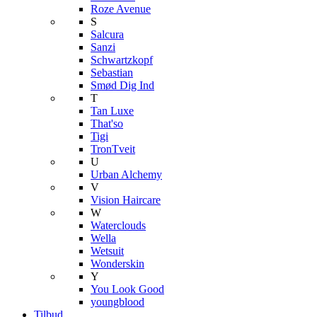
Roze Avenue
S
Salcura
Sanzi
Schwartzkopf
Sebastian
Smød Dig Ind
T
Tan Luxe
That'so
Tigi
TronTveit
U
Urban Alchemy
V
Vision Haircare
W
Waterclouds
Wella
Wetsuit
Wonderskin
Y
You Look Good
youngblood
Tilbud