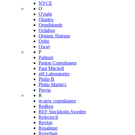
NYCE
O
O'right
Olaplex
Omniblonde
Oolaboo
Organic Hairspa
Oribe
Oway
P
Pañpuri
Pasion Copenhagen
Paul Mitchell
pH Laboratories
Philip B
Philip Martin's
Previa
R
re-new copenhagen
Redken
REF Stockholm Sweden
Refectocil
Revlon
Rosalique
Roverhair