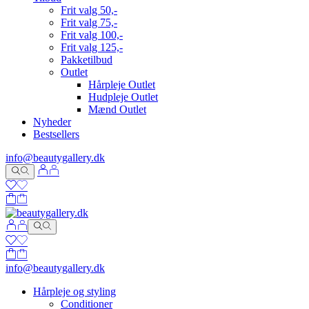
Frit valg 50,-
Frit valg 75,-
Frit valg 100,-
Frit valg 125,-
Pakketilbud
Outlet
Hårpleje Outlet
Hudpleje Outlet
Mænd Outlet
Nyheder
Bestsellers
info@beautygallery.dk
info@beautygallery.dk
Hårpleje og styling
Conditioner