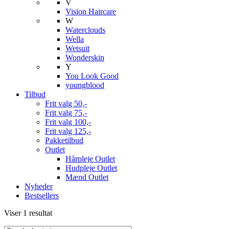
V
Vision Haircare
W
Waterclouds
Wella
Wetsuit
Wonderskin
Y
You Look Good
youngblood
Tilbud
Frit valg 50,-
Frit valg 75,-
Frit valg 100,-
Frit valg 125,-
Pakketilbud
Outlet
Hårpleje Outlet
Hudpleje Outlet
Mænd Outlet
Nyheder
Bestsellers
Viser 1 resultat