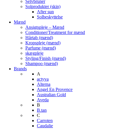
Selvbruner
Solprodukter (skin)
After sun
Solbeskyttelse
Mænd
Ansigtspleje – Mænd
Conditioner/Treatment for mænd
Hårtab (mænd)
Kropspleje (mænd)
Parfume (mænd)
skægpleje
Styling/Finish (mænd)
Shampoo (mænd)
Brands
A
actyva
Alterna
Angel En Provence
Australian Gold
Aveda
B
B.tan
C
Carroten
Caudalie