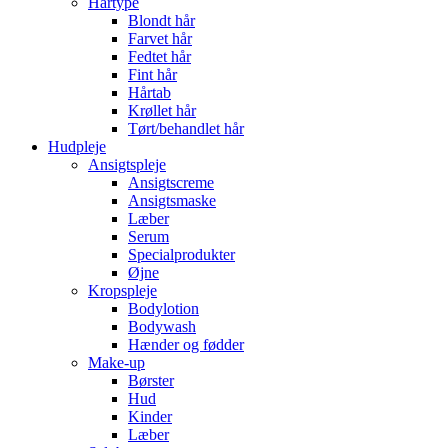
Hårtype
Blondt hår
Farvet hår
Fedtet hår
Fint hår
Hårtab
Krøllet hår
Tørt/behandlet hår
Hudpleje
Ansigtspleje
Ansigtscreme
Ansigtsmaske
Læber
Serum
Specialprodukter
Øjne
Kropspleje
Bodylotion
Bodywash
Hænder og fødder
Make-up
Børster
Hud
Kinder
Læber