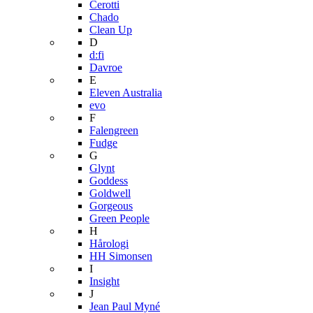
Cerotti
Chado
Clean Up
D
d:fi
Davroe
E
Eleven Australia
evo
F
Falengreen
Fudge
G
Glynt
Goddess
Goldwell
Gorgeous
Green People
H
Hårologi
HH Simonsen
I
Insight
J
Jean Paul Myné