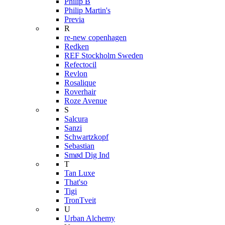
Philip B
Philip Martin's
Previa
R
re-new copenhagen
Redken
REF Stockholm Sweden
Refectocil
Revlon
Rosalique
Roverhair
Roze Avenue
S
Salcura
Sanzi
Schwartzkopf
Sebastian
Smød Dig Ind
T
Tan Luxe
That'so
Tigi
TronTveit
U
Urban Alchemy