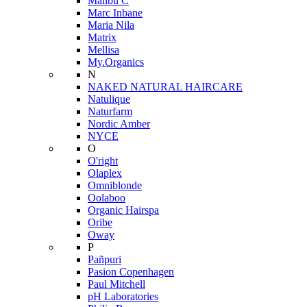
Malibu C
Marc Inbane
Maria Nila
Matrix
Mellisa
My.Organics
N
NAKED NATURAL HAIRCARE
Natulique
Naturfarm
Nordic Amber
NYCE
O
O'right
Olaplex
Omniblonde
Oolaboo
Organic Hairspa
Oribe
Oway
P
Pañpuri
Pasion Copenhagen
Paul Mitchell
pH Laboratories