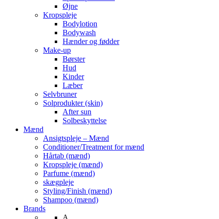
Øjne
Kropspleje
Bodylotion
Bodywash
Hænder og fødder
Make-up
Børster
Hud
Kinder
Læber
Selvbruner
Solprodukter (skin)
After sun
Solbeskyttelse
Mænd
Ansigtspleje – Mænd
Conditioner/Treatment for mænd
Hårtab (mænd)
Kropspleje (mænd)
Parfume (mænd)
skægpleje
Styling/Finish (mænd)
Shampoo (mænd)
Brands
A