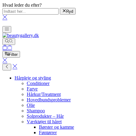
Hvad leder du efter?
Ryd
Filter
Hårpleje og styling
Conditioner
Farve
Hårkur/Treatment
Hovedbundsproblemer
Olie
Shampoo
Solprodukter – Hår
Værktøjer til håret
Børster og kamme
Føntørrer