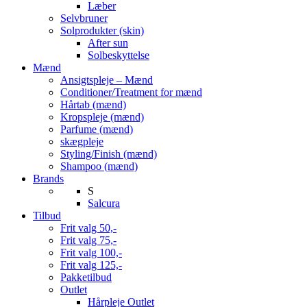
Læber
Selvbruner
Solprodukter (skin)
After sun
Solbeskyttelse
Mænd
Ansigtspleje – Mænd
Conditioner/Treatment for mænd
Hårtab (mænd)
Kropspleje (mænd)
Parfume (mænd)
skægpleje
Styling/Finish (mænd)
Shampoo (mænd)
Brands
S
Salcura
Tilbud
Frit valg 50,-
Frit valg 75,-
Frit valg 100,-
Frit valg 125,-
Pakketilbud
Outlet
Hårpleje Outlet