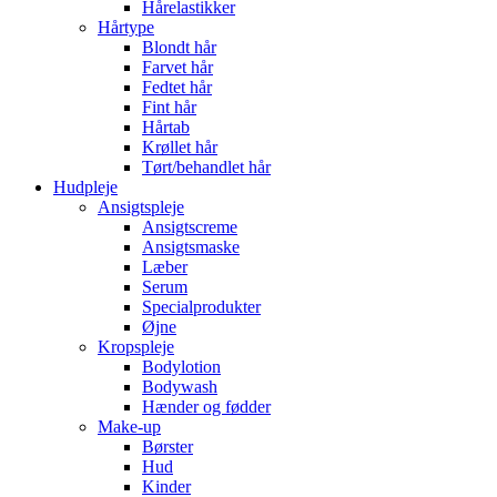
Hårelastikker
Hårtype
Blondt hår
Farvet hår
Fedtet hår
Fint hår
Hårtab
Krøllet hår
Tørt/behandlet hår
Hudpleje
Ansigtspleje
Ansigtscreme
Ansigtsmaske
Læber
Serum
Specialprodukter
Øjne
Kropspleje
Bodylotion
Bodywash
Hænder og fødder
Make-up
Børster
Hud
Kinder