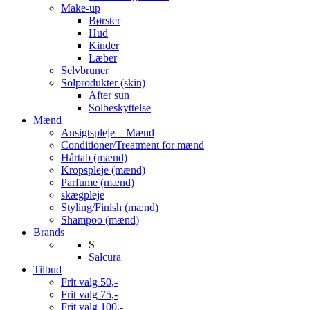
Make-up
Børster
Hud
Kinder
Læber
Selvbruner
Solprodukter (skin)
After sun
Solbeskyttelse
Mænd
Ansigtspleje – Mænd
Conditioner/Treatment for mænd
Hårtab (mænd)
Kropspleje (mænd)
Parfume (mænd)
skægpleje
Styling/Finish (mænd)
Shampoo (mænd)
Brands
S
Salcura
Tilbud
Frit valg 50,-
Frit valg 75,-
Frit valg 100,-