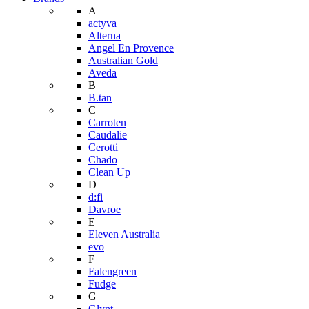
A
actyva
Alterna
Angel En Provence
Australian Gold
Aveda
B
B.tan
C
Carroten
Caudalie
Cerotti
Chado
Clean Up
D
d:fi
Davroe
E
Eleven Australia
evo
F
Falengreen
Fudge
G
Glynt