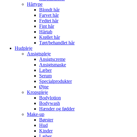
Hårtype
Blondt hår
Farvet hår
Fedtet hår
Fint hår
Hårtab
Krøllet hår
Tørt/behandlet hår
Hudpleje
Ansigtspleje
Ansigtscreme
Ansigtsmaske
Læber
Serum
Specialprodukter
Øjne
Kropspleje
Bodylotion
Bodywash
Hænder og fødder
Make-up
Børster
Hud
Kinder
Læber