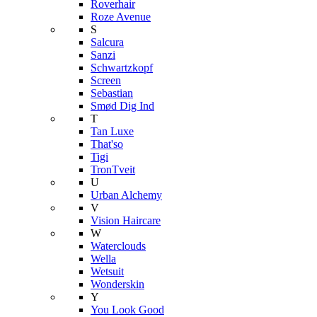
Roverhair
Roze Avenue
S
Salcura
Sanzi
Schwartzkopf
Screen
Sebastian
Smød Dig Ind
T
Tan Luxe
That'so
Tigi
TronTveit
U
Urban Alchemy
V
Vision Haircare
W
Waterclouds
Wella
Wetsuit
Wonderskin
Y
You Look Good