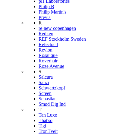
pH Laboratories
Philip B
Philip Martin's
Previa
R
re-new copenhagen
Redken
REF Stockholm Sweden
Refectocil
Revlon
Rosalique
Roverhair
Roze Avenue
S
Salcura
Sanzi
Schwartzkopf
Screen
Sebastian
Smød Dig Ind
T
Tan Luxe
That'so
Tigi
TronTveit