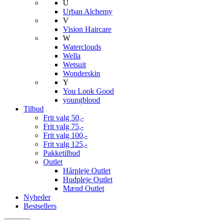
U
Urban Alchemy
V
Vision Haircare
W
Waterclouds
Wella
Wetsuit
Wonderskin
Y
You Look Good
youngblood
Tilbud
Frit valg 50,-
Frit valg 75,-
Frit valg 100,-
Frit valg 125,-
Pakketilbud
Outlet
Hårpleje Outlet
Hudpleje Outlet
Mænd Outlet
Nyheder
Bestsellers