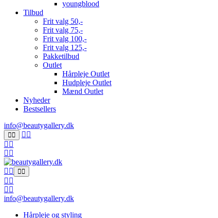
youngblood
Tilbud
Frit valg 50,-
Frit valg 75,-
Frit valg 100,-
Frit valg 125,-
Pakketilbud
Outlet
Hårpleje Outlet
Hudpleje Outlet
Mænd Outlet
Nyheder
Bestsellers
info@beautygallery.dk
info@beautygallery.dk
Hårpleje og styling