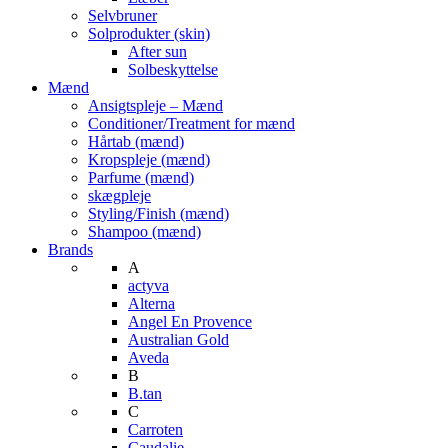
Selvbruner
Solprodukter (skin)
After sun
Solbeskyttelse
Mænd
Ansigtspleje – Mænd
Conditioner/Treatment for mænd
Hårtab (mænd)
Kropspleje (mænd)
Parfume (mænd)
skægpleje
Styling/Finish (mænd)
Shampoo (mænd)
Brands
A
actyva
Alterna
Angel En Provence
Australian Gold
Aveda
B
B.tan
C
Carroten
Caudalie