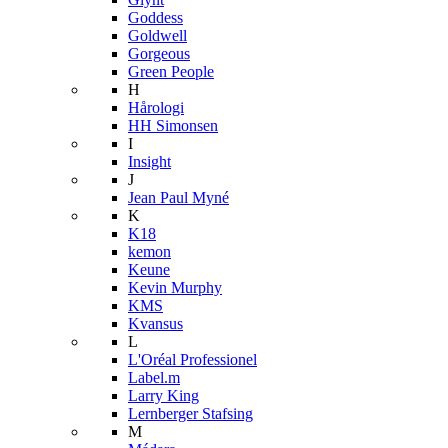
Goddess
Goldwell
Gorgeous
Green People
H
Hårologi
HH Simonsen
I
Insight
J
Jean Paul Myné
K
K18
kemon
Keune
Kevin Murphy
KMS
Kvansus
L
L'Oréal Professionel
Label.m
Larry King
Lernberger Stafsing
M