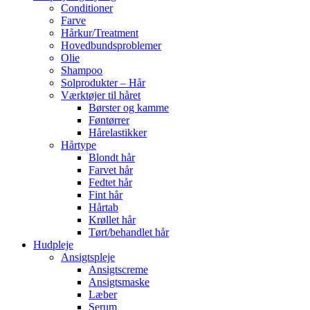
Conditioner
Farve
Hårkur/Treatment
Hovedbundsproblemer
Olie
Shampoo
Solprodukter – Hår
Værktøjer til håret
Børster og kamme
Føntørrer
Hårelastikker
Hårtype
Blondt hår
Farvet hår
Fedtet hår
Fint hår
Hårtab
Krøllet hår
Tørt/behandlet hår
Hudpleje
Ansigtspleje
Ansigtscreme
Ansigtsmaske
Læber
Serum