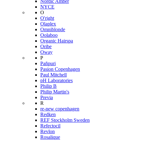
Nordic Amber
NYCE
O
O'right
Olaplex
Omniblonde
Oolaboo
Organic Hairspa
Oribe
Oway
P
Pañpuri
Pasion Copenhagen
Paul Mitchell
pH Laboratories
Philip B
Philip Martin's
Previa
R
re-new copenhagen
Redken
REF Stockholm Sweden
Refectocil
Revlon
Rosalique