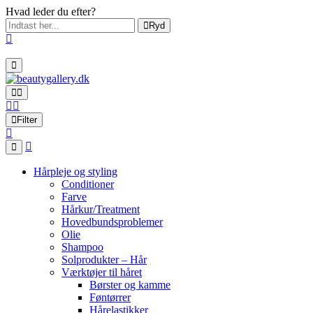
Hvad leder du efter?
Ryd
Filter
Hårpleje og styling
Conditioner
Farve
Hårkur/Treatment
Hovedbundsproblemer
Olie
Shampoo
Solprodukter – Hår
Værktøjer til håret
Børster og kamme
Føntørrer
Hårelastikker