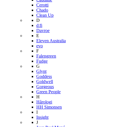
Cerotti
Chado
Clean Up
D
d:fi
Davroe
E
Eleven Australia
evo
F
Falengreen
Fudge
G
Glynt
Goddess
Goldwell
Gorgeous
Green People
H
Hårologi
HH Simonsen
I
Insight
J