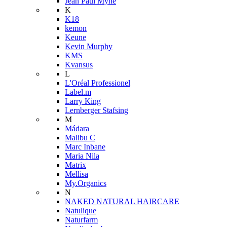
Jean Paul Myné
K
K18
kemon
Keune
Kevin Murphy
KMS
Kvansus
L
L'Oréal Professionel
Label.m
Larry King
Lernberger Stafsing
M
Mádara
Malibu C
Marc Inbane
Maria Nila
Matrix
Mellisa
My.Organics
N
NAKED NATURAL HAIRCARE
Natulique
Naturfarm