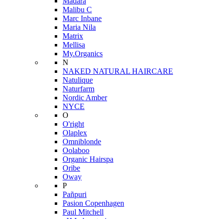
Mádara
Malibu C
Marc Inbane
Maria Nila
Matrix
Mellisa
My.Organics
N
NAKED NATURAL HAIRCARE
Natulique
Naturfarm
Nordic Amber
NYCE
O
O'right
Olaplex
Omniblonde
Oolaboo
Organic Hairspa
Oribe
Oway
P
Pañpuri
Pasion Copenhagen
Paul Mitchell