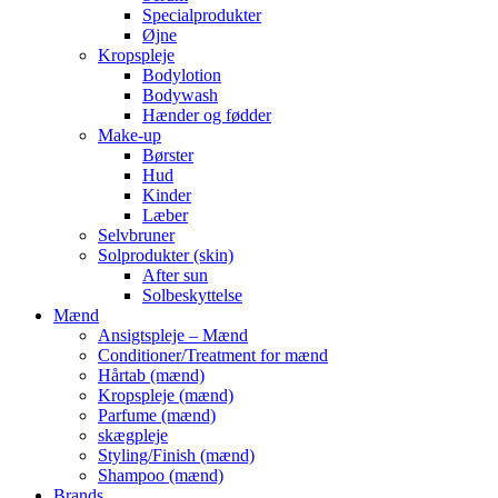
Specialprodukter
Øjne
Kropspleje
Bodylotion
Bodywash
Hænder og fødder
Make-up
Børster
Hud
Kinder
Læber
Selvbruner
Solprodukter (skin)
After sun
Solbeskyttelse
Mænd
Ansigtspleje – Mænd
Conditioner/Treatment for mænd
Hårtab (mænd)
Kropspleje (mænd)
Parfume (mænd)
skægpleje
Styling/Finish (mænd)
Shampoo (mænd)
Brands