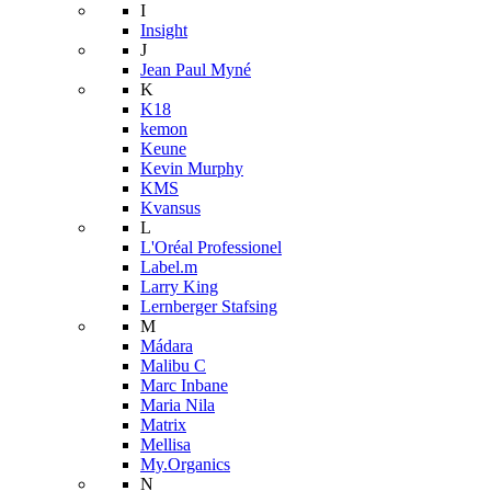
I
Insight
J
Jean Paul Myné
K
K18
kemon
Keune
Kevin Murphy
KMS
Kvansus
L
L'Oréal Professionel
Label.m
Larry King
Lernberger Stafsing
M
Mádara
Malibu C
Marc Inbane
Maria Nila
Matrix
Mellisa
My.Organics
N