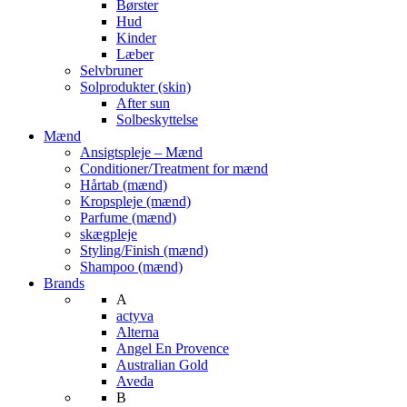
Børster
Hud
Kinder
Læber
Selvbruner
Solprodukter (skin)
After sun
Solbeskyttelse
Mænd
Ansigtspleje – Mænd
Conditioner/Treatment for mænd
Hårtab (mænd)
Kropspleje (mænd)
Parfume (mænd)
skægpleje
Styling/Finish (mænd)
Shampoo (mænd)
Brands
A
actyva
Alterna
Angel En Provence
Australian Gold
Aveda
B