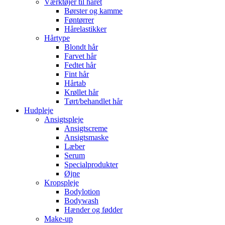
Værktøjer til håret
Børster og kamme
Føntørrer
Hårelastikker
Hårtype
Blondt hår
Farvet hår
Fedtet hår
Fint hår
Hårtab
Krøllet hår
Tørt/behandlet hår
Hudpleje
Ansigtspleje
Ansigtscreme
Ansigtsmaske
Læber
Serum
Specialprodukter
Øjne
Kropspleje
Bodylotion
Bodywash
Hænder og fødder
Make-up