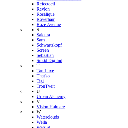
Refectocil
Revlon
Rosalique
Roverhair
Roze Avenue
S
Salcura
Sanzi
Schwartzkopf
Screen
Sebastian
Smød Dig Ind
T
Tan Luxe
That'so
Tigi
TronTveit
U
Urban Alchemy
V
Vision Haircare
W
Waterclouds
Wella
Wetsuit