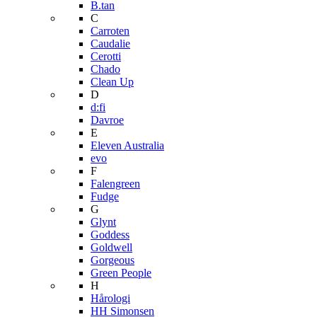
B.tan
C
Carroten
Caudalie
Cerotti
Chado
Clean Up
D
d:fi
Davroe
E
Eleven Australia
evo
F
Falengreen
Fudge
G
Glynt
Goddess
Goldwell
Gorgeous
Green People
H
Hårologi
HH Simonsen