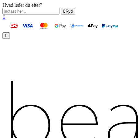
Hvad leder du efter?
Ryd