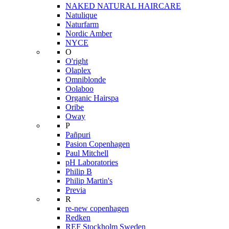
NAKED NATURAL HAIRCARE
Natulique
Naturfarm
Nordic Amber
NYCE
O
O'right
Olaplex
Omniblonde
Oolaboo
Organic Hairspa
Oribe
Oway
P
Pañpuri
Pasion Copenhagen
Paul Mitchell
pH Laboratories
Philip B
Philip Martin's
Previa
R
re-new copenhagen
Redken
REF Stockholm Sweden